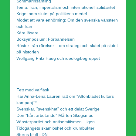
Sommarinsamling
Tema: Iran, imperialism och internationell solidaritet
Kriget som slutet på politikens medel
Modet att vara enhörning: Om den svenska vänstern
och Iran
Kära läsare
Boksymposium: Förbannelsen
Röster från rörelser – om strategi och slutet på slutet
på historien
Wolfgang Fritz Haug och ideologibegreppet
Fett med valfläsk
Har Anna-Lena Laurén rätt om ”Aftonbladet kulturs
kampanj”?
Svenskar, ”svenskhet” och ett delat Sverige
Den ”hårt arbetande” Mårten Skogsmus
Vänsterpartiet och antisemitismen – igen.
Tidögängets skamlöshet och krumbukter
Sterns bluff i DN