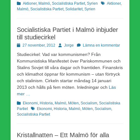
Kategorier
Etiketter
Aktioner
,
Malmö
,
Socialistiska Partiet
,
Syrien
Aktioner
,
Malmö
,
Socialistiska Partiet
,
Solidaritet
,
Syrien
Socialistiska Partiet i Malmö inbjuder
till studiecirkel
Publicerad
Författare
27 november, 2012
Jorge
Lämna en kommentar
den
Studiecirkel: Vad var kommunismen? Från
Kommunistiska Manifestet över Pariskommunen och
Stalins Sovjet till våra dagar och framtiden. Finanskris
och klimathot öppnar för kommunism – utan förtryck
och stalinism. Cirkeln startar måndag 14 januari
2013 och hålls på fem möten. Inledningar och
Läs
mer …
Kategorier
Ekonomi
,
Historia
,
Malmö
,
Möten
,
Socialism
,
Socialistiska
Etiketter
Partiet
Ekonomi
,
Historia
,
Malmö
,
Möten
,
Socialism
,
Socialistiska Partiet
Kristallnatten – Ett Malmö för alla