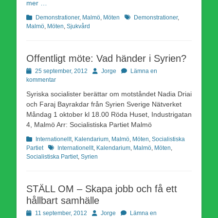
mer …
Kategorier
Etiketter
Demonstrationer
,
Malmö
,
Möten
Demonstrationer
,
Malmö
,
Möten
,
Sjukvård
Offentligt möte: Vad händer i Syrien?
Publicerad
Författare
25 september, 2012
Jorge
Lämna en
den
kommentar
Syriska socialister berättar om motståndet Nadia Driai
och Faraj Bayrakdar från Syrien Sverige Nätverket
Måndag 1 oktober kl 18.00 Röda Huset, Industrigatan
4, Malmö Arr: Socialistiska Partiet Malmö
Kategorier
Internationellt
,
Kalendarium
,
Malmö
,
Möten
,
Socialistiska
Etiketter
Partiet
Internationellt
,
Kalendarium
,
Malmö
,
Möten
,
Socialistiska Partiet
,
Syrien
STÄLL OM – Skapa jobb och få ett
hållbart samhälle
Publicerad
Författare
11 september, 2012
Jorge
Lämna en