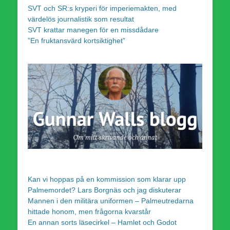
SVT och SR:s kryperi för imperiemakten, med
värdelös journalistik som resultat
SVT krattar manegen för en missdådare
”En fruktansvärd kortsiktighet”
Kan vi hoppas på en kommission som klarar upp
Palmemordet? Lars Borgnäs och jag diskuterar
Mannen i den militära uniformen – Palmeutredarna
hittade honom, men frågorna kvarstår
En annan sorts läsecirkel – Hamlet och Godot