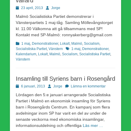
välfärd
Publicerad
Författare
23 april, 2013
Jorge
den
Malmö Socialistiska Partiet demonstrerar i
Vänsterpartiets 1 maj-tåg. Samling Möllevångstorget
kl. 11.00 Välkomna att gå tillsammans med SP!
Kontakt med SP-Malmö: ronnyakerberg@gmail.com
Kategorier
1 maj
,
Demonstrationer
,
Lokalt
,
Malmö
,
Socialism
,
Etiketter
Socialistiska Partiet
,
Vänstern
1-maj
,
Demonstrationer
,
Kalendarium
,
Lokalt
,
Malmö
,
Socialism
,
Socialistiska Partiet
,
Vänstern
Insamling till Syriens barn i Rosengård
Publicerad
Författare
6 januari, 2013
Jorge
Lämna en kommentar
den
Lördagen den 5:e januari arrangerade Socialistiska
Partiet i Malmö en ekonomisk insamling för Syriens
barn i Rosengårds Centrum. En kampanj som flera
avdelningar inom SP har varit en del av under de
senaste veckorna med ekonomiska insamlingar,
informationsutdelning och offentliga
Läs mer …