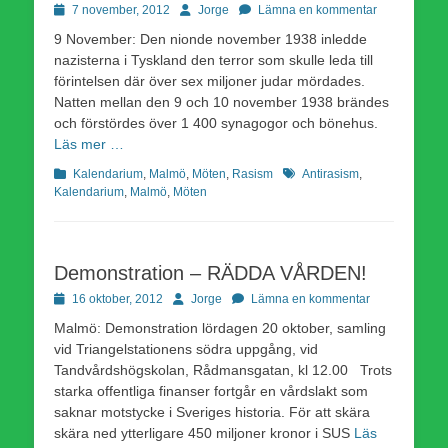
Publicerad
Författare
7 november, 2012
Jorge
Lämna en kommentar
den
9 November: Den nionde november 1938 inledde
nazisterna i Tyskland den terror som skulle leda till
förintelsen där över sex miljoner judar mördades.
Natten mellan den 9 och 10 november 1938 brändes
och förstördes över 1 400 synagogor och bönehus.
Läs mer …
Kategorier
Etiketter
Kalendarium
,
Malmö
,
Möten
,
Rasism
Antirasism
,
Kalendarium
,
Malmö
,
Möten
Demonstration – RÄDDA VÅRDEN!
Publicerad
Författare
16 oktober, 2012
Jorge
Lämna en kommentar
den
Malmö: Demonstration lördagen 20 oktober, samling
vid Triangelstationens södra uppgång, vid
Tandvårdshögskolan, Rådmansgatan, kl 12.00 Trots
starka offentliga finanser fortgår en vårdslakt som
saknar motstycke i Sveriges historia. För att skära
skära ned ytterligare 450 miljoner kronor i SUS
Läs