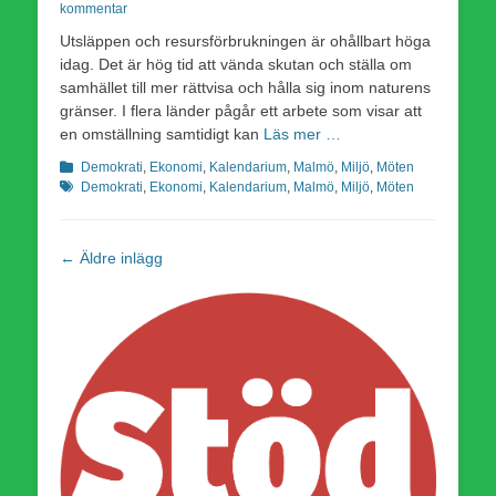
den
kommentar
Utsläppen och resursförbrukningen är ohållbart höga
idag. Det är hög tid att vända skutan och ställa om
samhället till mer rättvisa och hålla sig inom naturens
gränser. I flera länder pågår ett arbete som visar att
en omställning samtidigt kan
Läs mer …
Kategorier
Etiketter
Demokrati
,
Ekonomi
,
Kalendarium
,
Malmö
,
Miljö
,
Möten
Demokrati
,
Ekonomi
,
Kalendarium
,
Malmö
,
Miljö
,
Möten
Inläggsnavigering
←
Äldre inlägg