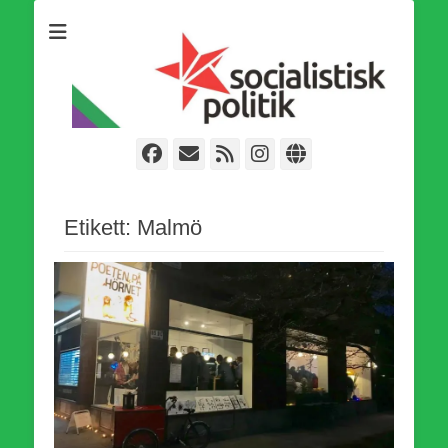
Som medlem i Socialistisk Politik är du medlem i den
Socialistisk Politik
världsomfattande socialistiska Fjärde Internationalen och en viktig
tillgång i kampen för en socialistisk framtid!
Facebook
E-
Webbflöde
Instagram
Webbplats
post
Etikett:
Malmö