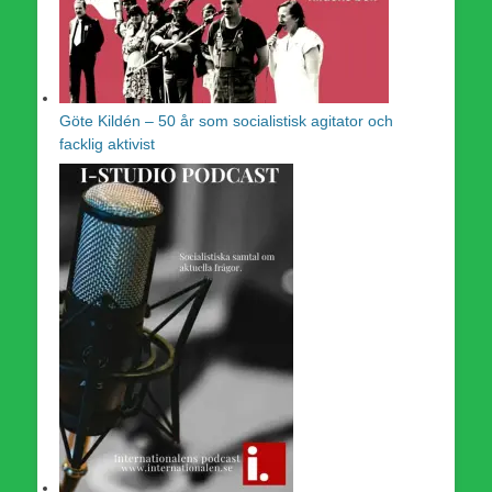
Göte Kildén – 50 år som socialistisk agitator och
facklig aktivist