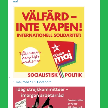
nu!
1 maj med SP i Göteborg