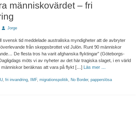
ra människovärdet – fri
ring
Författare
Jorge
äll svensk tid meddelade australiska myndigheter att de avbryter
 överlevande från skeppsbrottet vid Julön. Runt 90 människor
ande… De flesta tros ha varit afghanska flyktingar” (Göteborgs-
agligdags möts vi av nyheter av det här tragiska slaget, i en värld
r människor beräknas att vara på flykt […]
Läs mer …
tter
U
,
fri invandring
,
IMF
,
migrationspolitik
,
No Border
,
papperslösa