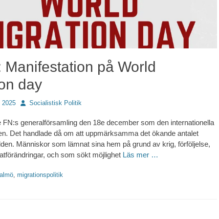
 Manifestation på World
ion day
Författare
 2025
Socialistisk Politik
e FN:s generalförsamling den 18e december som den internationella
en. Det handlade då om att uppmärksamma det ökande antalet
rlden. Människor som lämnat sina hem på grund av krig, förföljelse,
matförändringar, och som sökt möjlighet
Läs mer …
tter
almö
,
migrationspolitik