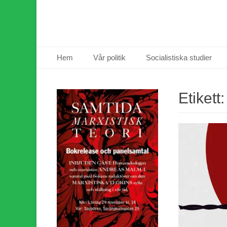
Primär meny
Hoppa
Hem
Vår politik
Socialistiska studier
till
innehåll
Etikett