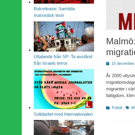
Bokrelease: Samtida
marxistisk teori
Malmö:
migrat
Uttalande från SP: Ta avstånd
från Israels terror
Publicerad
15 december,
den
År 2000 utlyst
migrationsdag
migranter i vä
fattigdom, kli
Kategorier
Etike
Politik
M
Solidaritet med Internationalen