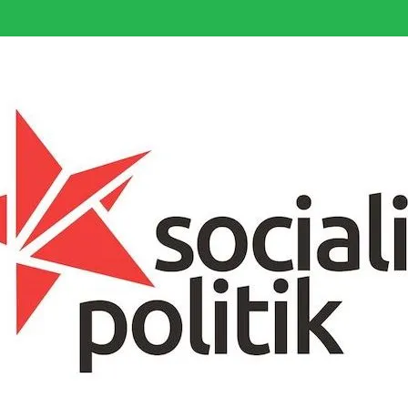
somfattande socialistiska Fjärde Internationalen och en viktig tillgång i kampe
k