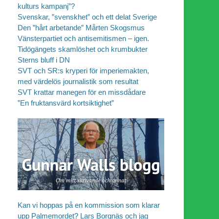
kulturs kampanj”?
Svenskar, ”svenskhet” och ett delat Sverige
Den ”hårt arbetande” Mårten Skogsmus
Vänsterpartiet och antisemitismen – igen.
Tidögängets skamlöshet och krumbukter
Sterns bluff i DN
SVT och SR:s kryperi för imperiemakten,
med värdelös journalistik som resultat
SVT krattar manegen för en missdådare
”En fruktansvärd kortsiktighet”
Kan vi hoppas på en kommission som klarar
upp Palmemordet? Lars Borgnäs och jag