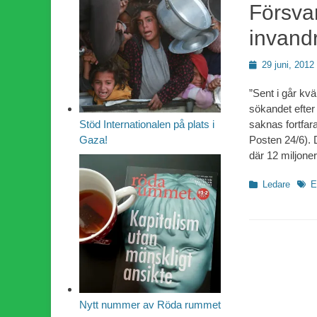
Försva
invand
Publicerad
29 juni, 2012
den
”Sent i går kv
sökandet efter
saknas fortfar
Stöd Internationalen på plats i
Posten 24/6). D
Gaza!
där 12 miljone
Kategorier
Etike
Ledare
E
Nytt nummer av Röda rummet