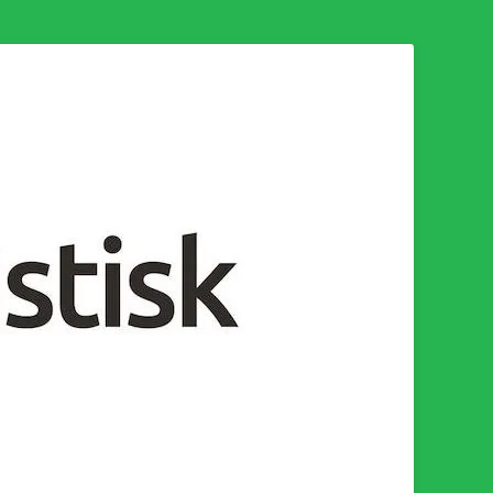
n för en socialistisk framtid!