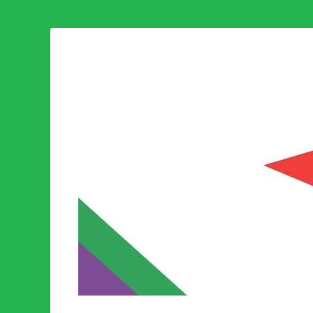
Som medlem i Socialistisk Politik är du medlem i den värld
Socialistisk Politi