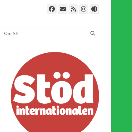
Facebook
E-
Webbflöde
Instagram
Webbplat
post
Sök
Om SP