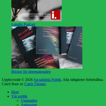
I-studio Podcast
Böcker för Internationalen
Upphovsrätt © 2026
Socialistisk Politik
. Alla rättigheter förbehållna.
Catch Base av
Catch Themes
Rulla
Hem
upp
Vår politik
Uttalanden
Antirasism