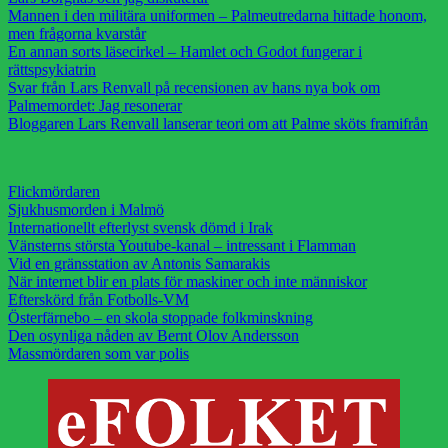
Mannen i den militära uniformen – Palmeutredarna hittade honom,
men frågorna kvarstår
En annan sorts läsecirkel – Hamlet och Godot fungerar i
rättspsykiatrin
Svar från Lars Renvall på recensionen av hans nya bok om
Palmemordet: Jag resonerar
Bloggaren Lars Renvall lanserar teori om att Palme sköts framifrån
Flickmördaren
Sjukhusmorden i Malmö
Internationellt efterlyst svensk dömd i Irak
Vänsterns största Youtube-kanal – intressant i Flamman
Vid en gränsstation av Antonis Samarakis
När internet blir en plats för maskiner och inte människor
Efterskörd från Fotbolls-VM
Österfärnebo – en skola stoppade folkminskning
Den osynliga nåden av Bernt Olov Andersson
Massmördaren som var polis