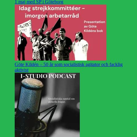
1 maj med SP i Göteborg
Göte Kildén – 50 år som socialistisk agitator och facklig
aktivist