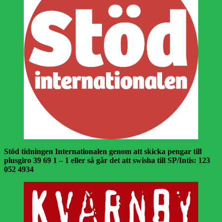
Stöd tidningen Internationalen genom att skicka pengar till
plusgiro 39 69 1 – 1 eller så går det att swisha till SP/Intis: 123
052 4934