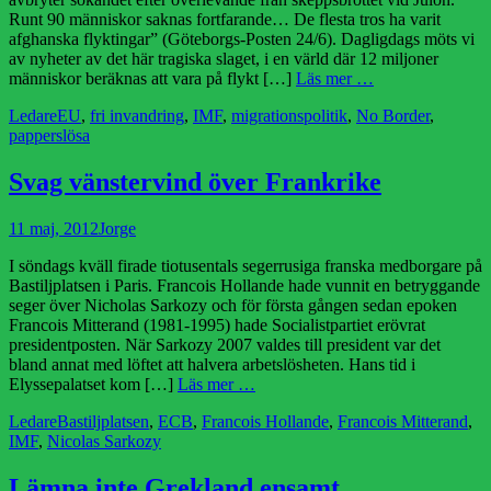
Runt 90 människor saknas fortfarande… De flesta tros ha varit
afghanska flyktingar” (Göteborgs-Posten 24/6). Dagligdags möts vi
av nyheter av det här tragiska slaget, i en värld där 12 miljoner
människor beräknas att vara på flykt […]
Läs mer …
Kategorier
Etiketter
Ledare
EU
,
fri invandring
,
IMF
,
migrationspolitik
,
No Border
,
papperslösa
Svag vänstervind över Frankrike
Publicerad
Författare
11 maj, 2012
Jorge
den
I söndags kväll firade tiotusentals segerrusiga franska medborgare på
Bastiljplatsen i Paris. Francois Hollande hade vunnit en betryggande
seger över Nicholas Sarkozy och för första gången sedan epoken
Francois Mitterand (1981-1995) hade Socialistpartiet erövrat
presidentposten. När Sarkozy 2007 valdes till president var det
bland annat med löftet att halvera arbetslösheten. Hans tid i
Elyssepalatset kom […]
Läs mer …
Kategorier
Etiketter
Ledare
Bastiljplatsen
,
ECB
,
Francois Hollande
,
Francois Mitterand
,
IMF
,
Nicolas Sarkozy
Lämna inte Grekland ensamt