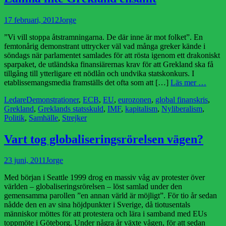
Publicerad
Författare
17 februari, 2012
Jorge
den
”Vi vill stoppa åtstramningarna. De där inne är mot folket”. En
femtonårig demonstrant uttrycker väl vad många greker kände i
söndags när parlamentet samlades för att rösta igenom ett drakoniskt
sparpaket, de utländska finansiärernas krav för att Grekland ska få
tillgång till ytterligare ett nödlån och undvika statskonkurs. I
etablissemangsmedia framställs det ofta som att […]
Läs mer …
Kategorier
Etiketter
Ledare
Demonstrationer
,
ECB
,
EU
,
eurozonen
,
global finanskris
,
Grekland
,
Greklands statsskuld
,
IMF
,
kapitalism
,
Nyliberalism
,
Politik
,
Samhälle
,
Strejker
Vart tog globaliseringsrörelsen vägen?
Publicerad
Författare
23 juni, 2011
Jorge
den
Med början i Seattle 1999 drog en massiv våg av protester över
världen – globaliseringsrörelsen – löst samlad under den
gemensamma parollen ”en annan värld är möjligt”. För tio år sedan
nådde den en av sina höjdpunkter i Sverige, då tiotusentals
människor möttes för att protestera och lära i samband med EUs
toppmöte i Göteborg. Under några år växte vågen, för att sedan