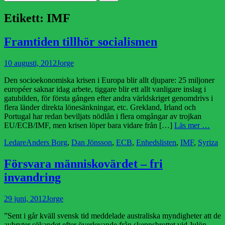
efter:
Etikett:
IMF
Framtiden tillhör socialismen
Publicerad
Författare
10 augusti, 2012
Jorge
den
Den socioekonomiska krisen i Europa blir allt djupare: 25 miljoner
européer saknar idag arbete, tiggare blir ett allt vanligare inslag i
gatubilden, för första gången efter andra världskriget genomdrivs i
flera länder direkta lönesänkningar, etc. Grekland, Irland och
Portugal har redan beviljats nödlån i flera omgångar av trojkan
EU/ECB/IMF, men krisen löper bara vidare från […]
Läs mer …
Kategorier
Etiketter
Ledare
Anders Borg
,
Dan Jönsson
,
ECB
,
Enhedslisten
,
IMF
,
Syriza
Försvara människovärdet – fri
invandring
Publicerad
Författare
29 juni, 2012
Jorge
den
”Sent i går kväll svensk tid meddelade australiska myndigheter att de
avbryter sökandet efter överlevande från skeppsbrottet vid Julön.