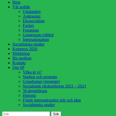
Hoppa
Hem
till
Vår politik
innehåll
Uttalanden
Antirasism
Ekosocialism
Facket
Feminism
Gemensam välfärd
Internationalism
Socialistiska studier
Kongress 2026
Webbshop
Bli medlem
Kontakt
Om SP
Vilka är vi?
Stadgar och program
Grundsatser (program)
Socialistisk rikskonferens 2021 – 2023
50-årsjubileum
Historia
Fjärde Internationalen igår och idag
Socialistiska studier
Sök
Sök