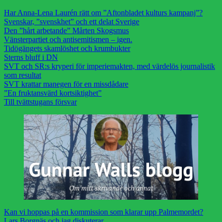
Har Anna-Lena Laurén rätt om ”Aftonbladet kulturs kampanj”?
Svenskar, ”svenskhet” och ett delat Sverige
Den ”hårt arbetande” Mårten Skogsmus
Vänsterpartiet och antisemitismen – igen.
Tidögängets skamlöshet och krumbukter
Sterns bluff i DN
SVT och SR:s kryperi för imperiemakten, med värdelös journalistik
som resultat
SVT krattar manegen för en missdådare
”En fruktansvärd kortsiktighet”
Till tvättstugans försvar
Kan vi hoppas på en kommission som klarar upp Palmemordet?
Lars Borgnäs och jag diskuterar