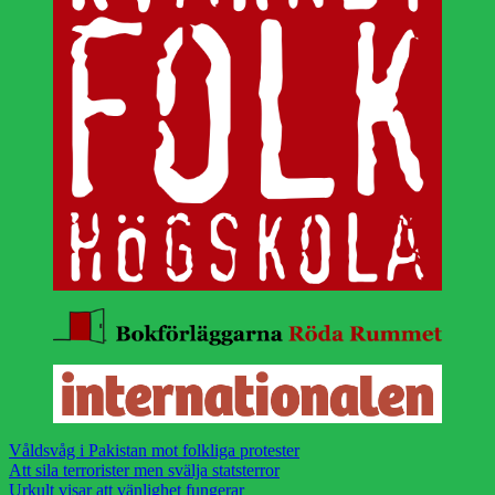
Våldsvåg i Pakistan mot folkliga protester
Att sila terrorister men svälja statsterror
Urkult visar att vänlighet fungerar