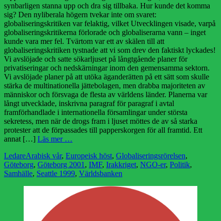
synbarligen stanna upp och dra sig tillbaka. Hur kunde det komma
sig? Den nyliberala högern tvekar inte om svaret:
globaliseringskritiken var felaktig, vilket Utvecklingen visade, varpå
globaliseringskritikerna förlorade och globaliserarna vann – inget
kunde vara mer fel. Tvärtom var ett av skälen till att
globaliseringskritiken tystnade att vi som drev den faktiskt lyckades!
Vi avslöjade och satte sökarljuset på långtgående planer för
privatiseringar och nedskärningar inom den gemensamma sektorn.
Vi avslöjade planer på att utöka äganderätten på ett sätt som skulle
stärka de multinationella jättebolagen, men drabba majoriteten av
människor och försvaga de flesta av världens länder. Planerna var
långt utvecklade, inskrivna paragraf för paragraf i avtal
framförhandlade i internationella församlingar under största
sekretess, men när de drogs fram i ljuset möttes de av så starka
protester att de förpassades till papperskorgen för all framtid. Ett
annat […]
Läs mer …
Kategorier
Etiketter
Ledare
Arabisk vår
,
Europeisk höst
,
Globaliseringsrörelsen
,
Göteborg
,
Göteborg 2001
,
IMF
,
Irakkriget
,
NGO-er
,
Politik
,
Samhälle
,
Seattle 1999
,
Världsbanken