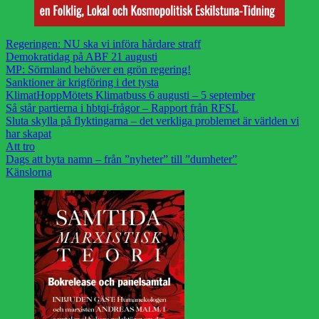
Regeringen: NU ska vi införa hårdare straff
Demokratidag på ABF 21 augusti
MP: Sörmland behöver en grön regering!
Sanktioner är krigföring i det tysta
KlimatHoppMötets Klimatbuss 6 augusti – 5 september
Så står partierna i hbtqi-frågor – Rapport från RFSL
Sluta skylla på flyktingarna – det verkliga problemet är världen vi
har skapat
Att tro
Dags att byta namn – från ”nyheter” till ”dumheter”
Känslorna