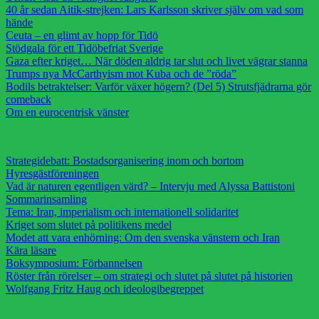
40 år sedan Aitik-strejken: Lars Karlsson skriver själv om vad som
hände
Ceuta – en glimt av hopp för Tidö
Stödgala för ett Tidöbefriat Sverige
Gaza efter kriget… När döden aldrig tar slut och livet vägrar stanna
Trumps nya McCarthyism mot Kuba och de ”röda”
Bodils betraktelser: Varför växer högern? (Del 5) Strutsfjädrarna gör
comeback
Om en eurocentrisk vänster
Strategidebatt: Bostadsorganisering inom och bortom
Hyresgästföreningen
Vad är naturen egentligen värd? – Intervju med Alyssa Battistoni
Sommarinsamling
Tema: Iran, imperialism och internationell solidaritet
Kriget som slutet på politikens medel
Modet att vara enhörning: Om den svenska vänstern och Iran
Kära läsare
Boksymposium: Förbannelsen
Röster från rörelser – om strategi och slutet på slutet på historien
Wolfgang Fritz Haug och ideologibegreppet