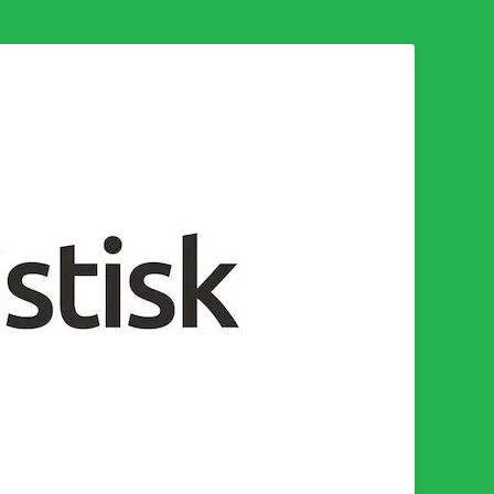
n för en socialistisk framtid!