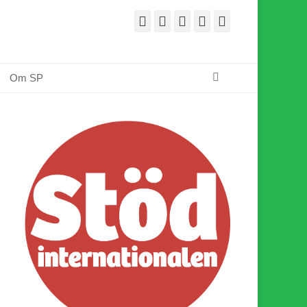
Facebook
E-
Webbflöde
Instagram
Webbplats
post
Sök
Om SP