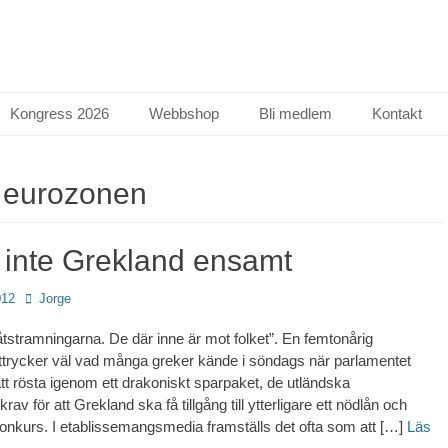
Kongress 2026
Webbshop
Bli medlem
Kontakt
:
eurozonen
inte Grekland ensamt
Författare
012
Jorge
 åtstramningarna. De där inne är mot folket”. En femtonårig
trycker väl vad många greker kände i söndags när parlamentet
tt rösta igenom ett drakoniskt sparpaket, de utländska
rav för att Grekland ska få tillgång till ytterligare ett nödlån och
onkurs. I etablissemangsmedia framställs det ofta som att […]
Läs