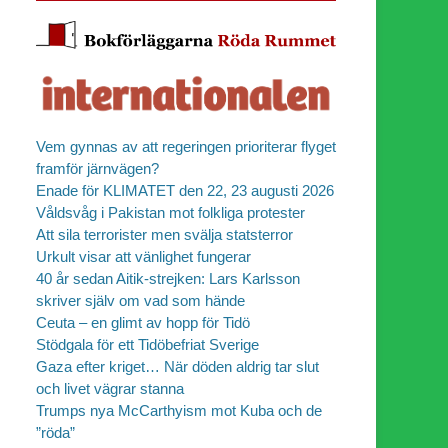
Vem gynnas av att regeringen prioriterar flyget
framför järnvägen?
Enade för KLIMATET den 22, 23 augusti 2026
Våldsvåg i Pakistan mot folkliga protester
Att sila terrorister men svälja statsterror
Urkult visar att vänlighet fungerar
40 år sedan Aitik-strejken: Lars Karlsson
skriver själv om vad som hände
Ceuta – en glimt av hopp för Tidö
Stödgala för ett Tidöbefriat Sverige
Gaza efter kriget… När döden aldrig tar slut
och livet vägrar stanna
Trumps nya McCarthyism mot Kuba och de
”röda”