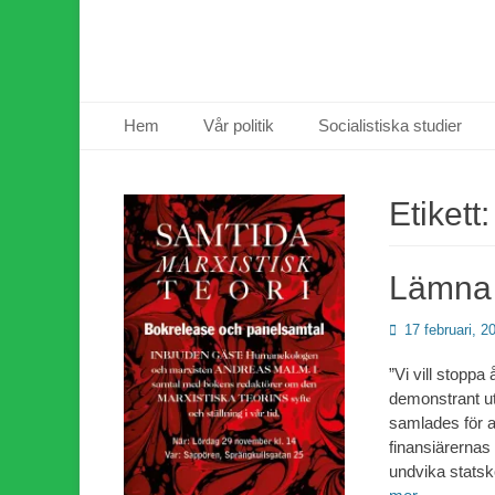
Primär meny
Hoppa
Hem
Vår politik
Socialistiska studier
till
innehåll
Etikett
Lämna 
Publicerad
17 februari, 2
den
”Vi vill stoppa
demonstrant ut
samlades för a
finansiärernas k
undvika statsk