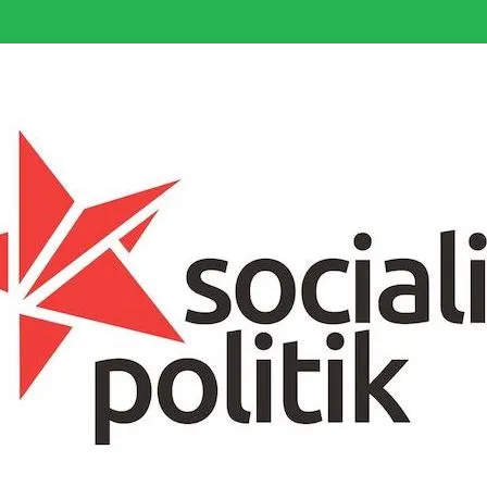
somfattande socialistiska Fjärde Internationalen och en viktig tillgång i kampe
k