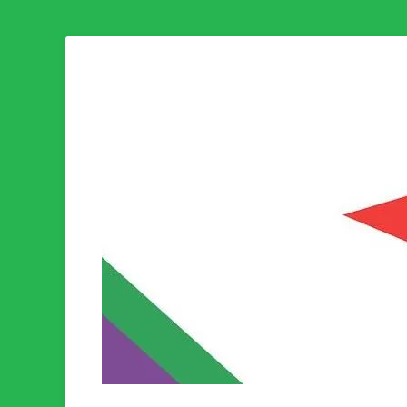
Som medlem i Socialistisk Politik är du medlem i den värld
Socialistisk Politi