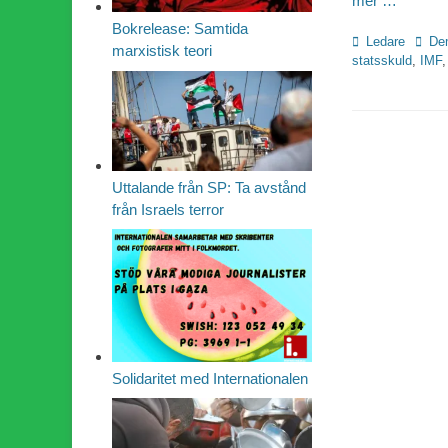
mer …
Bokrelease: Samtida
Kategorier
Etiket
Ledare
Dem
marxistisk teori
statsskuld
,
IMF
Uttalande från SP: Ta avstånd
från Israels terror
Solidaritet med Internationalen