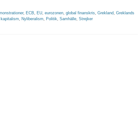
ter
onstrationer
,
ECB
,
EU
,
eurozonen
,
global finanskris
,
Grekland
,
Greklands
,
kapitalism
,
Nyliberalism
,
Politik
,
Samhälle
,
Strejker