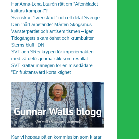
Har Anna-Lena Laurén rätt om ”Aftonbladet
kulturs kampanj”?
Svenskar, ”svenskhet” och ett delat Sverige
Den ”hårt arbetande” Mårten Skogsmus
Vänsterpartiet och antisemitismen – igen.
Tidögängets skamlöshet och krumbukter
Sterns bluff i DN
SVT och SR:s kryperi för imperiemakten,
med värdelös journalistik som resultat
SVT krattar manegen för en missdådare
”En fruktansvärd kortsiktighet”
Kan vi hoppas på en kommission som klarar