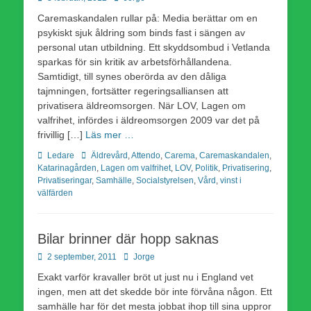
den
Caremaskandalen rullar på: Media berättar om en
psykiskt sjuk åldring som binds fast i sängen av
personal utan utbildning. Ett skyddsombud i Vetlanda
sparkas för sin kritik av arbetsförhållandena.
Samtidigt, till synes oberörda av den dåliga
tajmningen, fortsätter regeringsalliansen att
privatisera äldreomsorgen. När LOV, Lagen om
valfrihet, infördes i äldreomsorgen 2009 var det på
frivillig […]
Läs mer …
Kategorier
Etiketter
Ledare
Äldrevård
,
Attendo
,
Carema
,
Caremaskandalen
,
Katarinagården
,
Lagen om valfrihet
,
LOV
,
Politik
,
Privatisering
,
Privatiseringar
,
Samhälle
,
Socialstyrelsen
,
Vård
,
vinst i
välfärden
Bilar brinner där hopp saknas
Publicerad
Författare
2 september, 2011
Jorge
den
Exakt varför kravaller bröt ut just nu i England vet
ingen, men att det skedde bör inte förvåna någon. Ett
samhälle har för det mesta jobbat ihop till sina uppror