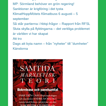
MP: Sörmland behöver en grön regering!
Sanktioner är krigföring i det tysta
KlimatHoppMötets Klimatbuss 6 augusti – 5
september
Så står partierna i hbtqi-frågor – Rapport från RFSL
Sluta skylla på flyktingarna – det verkliga problemet
är världen vi har skapat
Att tro
Dags att byta namn – från ”nyheter” till ”dumheter”
Känslorna