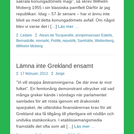
sakrala konungadömets magi”, så skrev Wilhelm
Moberg 1955 i sin klassiska pamflett Därför är jag
republikan. Idag – 57 år senare – har vi ännu inte
blivit av med detta konungadömets avfall. Om något
blev vi varse det i […]
Läs mer …
Kategorier
Etiketter
Ledare
Alexis de Tocqueville
,
arvsprinsessan Estelle
,
Bernadotte
,
monarki
,
Politik
,
republik
,
Samhälle
,
Wallenberg
,
Wilhelm Moberg
Lämna inte Grekland ensamt
Publicerad
Författare
17 februari, 2012
Jorge
den
”Vi vill stoppa åtstramningarna. De där inne är mot
folket”. En femtonårig demonstrant uttrycker väl vad
många greker kände i söndags när parlamentet
samlades för att rösta igenom ett drakoniskt
sparpaket, de utländska finansiärernas krav för att
Grekland ska få tillgång till ytterligare ett nödlån och
undvika statskonkurs. I etablissemangsmedia
framställs det ofta som att […]
Läs mer …