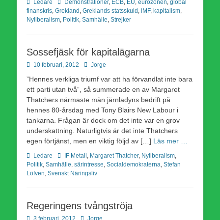
Kategorier
Etiketter
Ledare
Demonstrationer
,
ECB
,
EU
,
eurozonen
,
global
finanskris
,
Grekland
,
Greklands statsskuld
,
IMF
,
kapitalism
,
Nyliberalism
,
Politik
,
Samhälle
,
Strejker
Sossefjäsk för kapitalägarna
Publicerad
Författare
10 februari, 2012
Jorge
den
”Hennes verkliga triumf var att ha förvandlat inte bara
ett parti utan två”, så summerade en av Margaret
Thatchers närmaste män järnladyns bedrift på
hennes 80-årsdag med Tony Blairs New Labour i
tankarna. Frågan är dock om det inte var en grov
underskattning. Naturligtvis är det inte Thatchers
egen förtjänst, men en viktig följd av […]
Läs mer …
Kategorier
Etiketter
Ledare
IF Metall
,
Margaret Thatcher
,
Nyliberalism
,
Politik
,
Samhälle
,
särintresse
,
Socialdemokraterna
,
Stefan
Löfven
,
Svenskt Näringsliv
Regeringens tvångströja
Publicerad
Författare
3 februari, 2012
Jorge