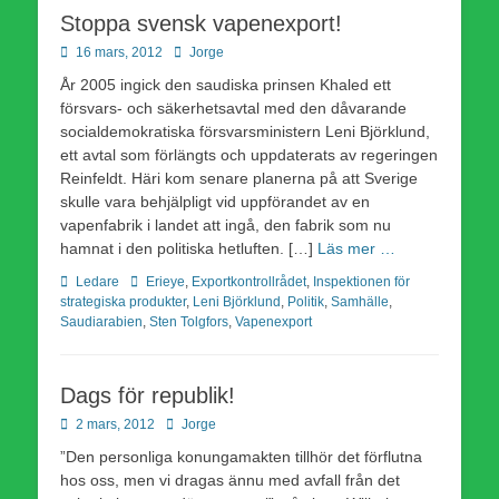
Stoppa svensk vapenexport!
Publicerad
Författare
16 mars, 2012
Jorge
den
År 2005 ingick den saudiska prinsen Khaled ett
försvars- och säkerhetsavtal med den dåvarande
socialdemokratiska försvarsministern Leni Björklund,
ett avtal som förlängts och uppdaterats av regeringen
Reinfeldt. Häri kom senare planerna på att Sverige
skulle vara behjälpligt vid uppförandet av en
vapenfabrik i landet att ingå, den fabrik som nu
hamnat i den politiska hetluften. […]
Läs mer …
Kategorier
Etiketter
Ledare
Erieye
,
Exportkontrollrådet
,
Inspektionen för
strategiska produkter
,
Leni Björklund
,
Politik
,
Samhälle
,
Saudiarabien
,
Sten Tolgfors
,
Vapenexport
Dags för republik!
Publicerad
Författare
2 mars, 2012
Jorge
den
”Den personliga konungamakten tillhör det förflutna
hos oss, men vi dragas ännu med avfall från det