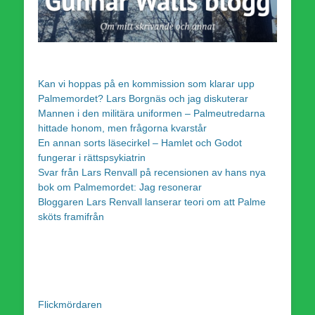
Kan vi hoppas på en kommission som klarar upp
Palmemordet? Lars Borgnäs och jag diskuterar
Mannen i den militära uniformen – Palmeutredarna
hittade honom, men frågorna kvarstår
En annan sorts läsecirkel – Hamlet och Godot
fungerar i rättspsykiatrin
Svar från Lars Renvall på recensionen av hans nya
bok om Palmemordet: Jag resonerar
Bloggaren Lars Renvall lanserar teori om att Palme
sköts framifrån
Flickmördaren