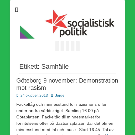
Som medlem i Socialistisk Politik är du medlem i den
Socialistisk Politik
världsomfattande socialistiska Fjärde Internationalen och en viktig
tillgång i kampen för en socialistisk framtid!
Facebook
E-
Webbflöde
Instagram
Webbplats
post
Etikett:
Samhälle
Göteborg 9 november: Demonstration
mot rasism
Publicerad
Författare
24 oktober, 2013
Jorge
den
Fackeltåg och minnesstund för nazismens offer
under andra världskriget. Samling 16:00 på
Götaplatsen. Fackeltåg till minnesmärket för
förintelsens offer på Bastionsplatsen där det blir en
minnesstund med tal och musik. Start 16:45. Tal av