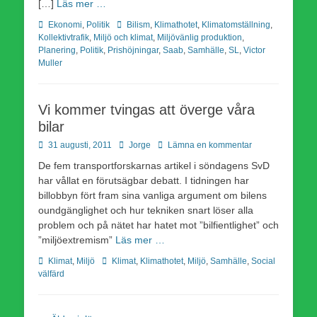
[…]
Läs mer …
Kategorier
Etiketter
Ekonomi
,
Politik
Bilism
,
Klimathotet
,
Klimatomställning
,
Kollektivtrafik
,
Miljö och klimat
,
Miljövänlig produktion
,
Planering
,
Politik
,
Prishöjningar
,
Saab
,
Samhälle
,
SL
,
Victor
Muller
Vi kommer tvingas att överge våra
bilar
Publicerad
Författare
31 augusti, 2011
Jorge
Lämna en kommentar
den
De fem transportforskarnas artikel i söndagens SvD
har vållat en förutsägbar debatt. I tidningen har
billobbyn fört fram sina vanliga argument om bilens
oundgänglighet och hur tekniken snart löser alla
problem och på nätet har hatet mot ”bilfientlighet” och
”miljöextremism”
Läs mer …
Kategorier
Etiketter
Klimat
,
Miljö
Klimat
,
Klimathotet
,
Miljö
,
Samhälle
,
Social
välfärd