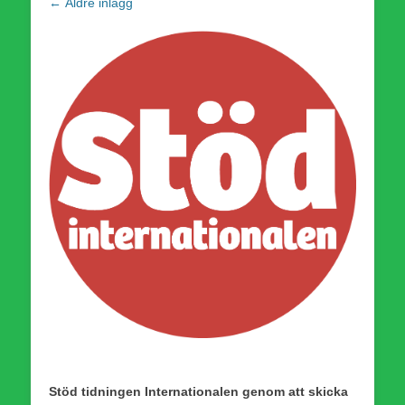
Inläggsnavigering
←
Äldre inlägg
Stöd tidningen Internationalen genom att skicka