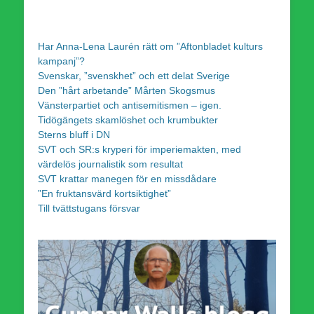
Har Anna-Lena Laurén rätt om ”Aftonbladet kulturs
kampanj”?
Svenskar, ”svenskhet” och ett delat Sverige
Den ”hårt arbetande” Mårten Skogsmus
Vänsterpartiet och antisemitismen – igen.
Tidögängets skamlöshet och krumbukter
Sterns bluff i DN
SVT och SR:s kryperi för imperiemakten, med
värdelös journalistik som resultat
SVT krattar manegen för en missdådare
”En fruktansvärd kortsiktighet”
Till tvättstugans försvar