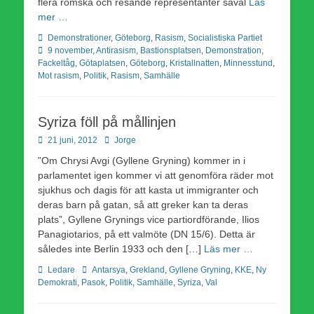
flera romska och resande representanter såväl
Läs
mer …
Kategorier
Etiketter
Demonstrationer
,
Göteborg
,
Rasism
,
Socialistiska Partiet
9 november
,
Antirasism
,
Bastionsplatsen
,
Demonstration
,
Fackeltåg
,
Götaplatsen
,
Göteborg
,
Kristallnatten
,
Minnesstund
,
Mot rasism
,
Politik
,
Rasism
,
Samhälle
Syriza föll på mållinjen
Publicerad
Författare
21 juni, 2012
Jorge
den
”Om Chrysi Avgi (Gyllene Gryning) kommer in i
parlamentet igen kommer vi att genomföra räder mot
sjukhus och dagis för att kasta ut immigranter och
deras barn på gatan, så att greker kan ta deras
plats”, Gyllene Grynings vice partiordförande, Ilios
Panagiotarios, på ett valmöte (DN 15/6). Detta är
således inte Berlin 1933 och den […]
Läs mer …
Kategorier
Etiketter
Ledare
Antarsya
,
Grekland
,
Gyllene Gryning
,
KKE
,
Ny
Demokrati
,
Pasok
,
Politik
,
Samhälle
,
Syriza
,
Val