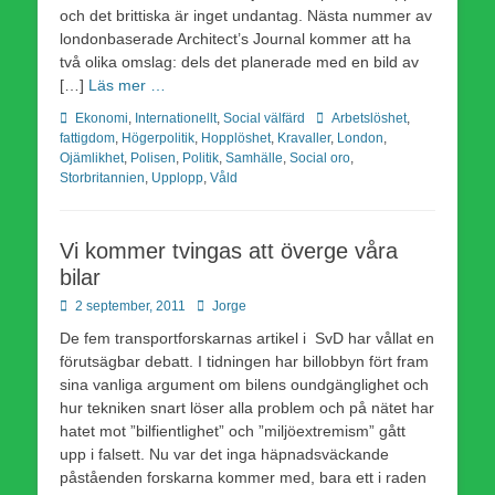
och det brittiska är inget undantag. Nästa nummer av
londonbaserade Architect’s Journal kommer att ha
två olika omslag: dels det planerade med en bild av
[…]
Läs mer …
Kategorier
Etiketter
Ekonomi
,
Internationellt
,
Social välfärd
Arbetslöshet
,
fattigdom
,
Högerpolitik
,
Hopplöshet
,
Kravaller
,
London
,
Ojämlikhet
,
Polisen
,
Politik
,
Samhälle
,
Social oro
,
Storbritannien
,
Upplopp
,
Våld
Vi kommer tvingas att överge våra
bilar
Publicerad
Författare
2 september, 2011
Jorge
den
De fem transportforskarnas artikel i SvD har vållat en
förutsägbar debatt. I tidningen har billobbyn fört fram
sina vanliga argument om bilens oundgänglighet och
hur tekniken snart löser alla problem och på nätet har
hatet mot ”bilfientlighet” och ”miljöextremism” gått
upp i falsett. Nu var det inga häpnadsväckande
påståenden forskarna kommer med, bara ett i raden