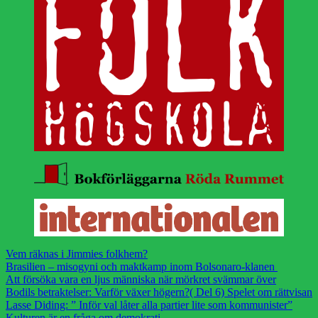
Vem räknas i Jimmies folkhem?
Brasilien – misogyni och maktkamp inom Bolsonaro-klanen
Att försöka vara en ljus människa när mörkret svämmar över
Bodils betraktelser: Varför växer högern?( Del 6) Spelet om rättvisan
Lasse Diding: ” Inför val låter alla partier lite som kommunister”
Kulturen är en fråga om demokrati