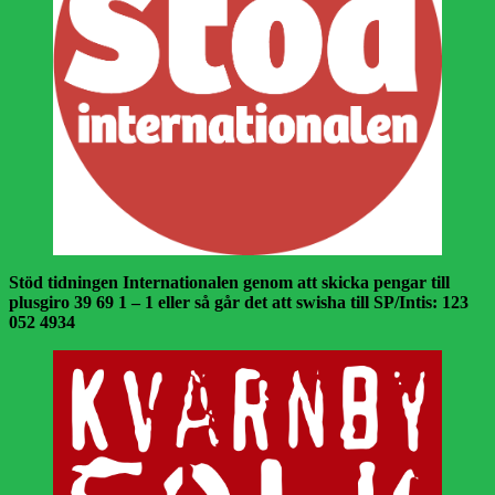
Stöd tidningen Internationalen genom att skicka pengar till
plusgiro 39 69 1 – 1 eller så går det att swisha till SP/Intis: 123
052 4934