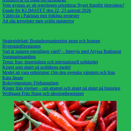
Vem gynnas av att regeringen prioriterar flyget framför järnvägen?
Enade för KLIMATET den 22, 23 augusti 2026
Våldsvåg i Pakistan mot folkliga protester
Att sila terrorister men svälja statsterror
Strategidebatt: Bostadsorganisering inom och bortom
Hyresgästföreningen
Vad är naturen egentligen värd? – Intervju med Alyssa Battistoni
Sommarinsamling
Tema: Iran, imperialism och internationell solidaritet
Kriget som slutet på politikens medel
Modet att vara enhörning: Om den svenska vänstern och Iran
Kära läsare
Boksymposium: Förbannelsen
Röster från rörelser – om strategi och slutet på slutet på historien
Wolfgang Fritz Haug och ideologibegreppet