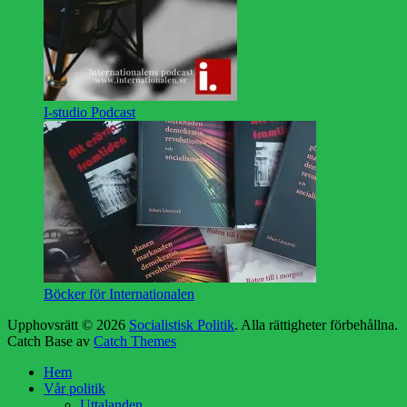
I-studio Podcast
Böcker för Internationalen
Upphovsrätt © 2026
Socialistisk Politik
. Alla rättigheter förbehållna.
Catch Base av
Catch Themes
Rulla
Hem
upp
Vår politik
Uttalanden