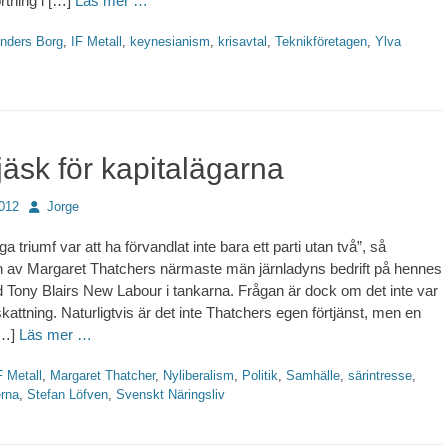
rtning i […]
Läs mer …
tter
nders Borg
,
IF Metall
,
keynesianism
,
krisavtal
,
Teknikföretagen
,
Ylva
äsk för kapitalägarna
Författare
2012
Jorge
a triumf var att ha förvandlat inte bara ett parti utan två”, så
av Margaret Thatchers närmaste män järnladyns bedrift på hennes
Tony Blairs New Labour i tankarna. Frågan är dock om det inte var
attning. Naturligtvis är det inte Thatchers egen förtjänst, men en
 […]
Läs mer …
tter
F Metall
,
Margaret Thatcher
,
Nyliberalism
,
Politik
,
Samhälle
,
särintresse
,
rna
,
Stefan Löfven
,
Svenskt Näringsliv