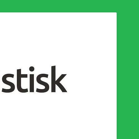
n för en socialistisk framtid!