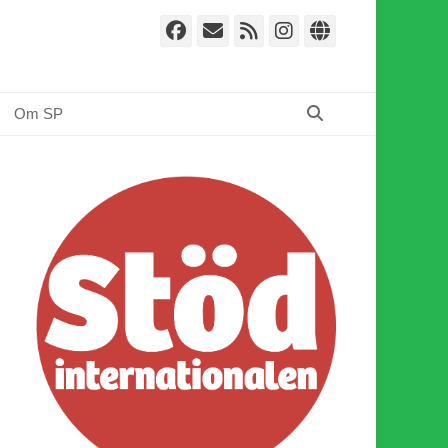
Facebook
E-
Webbflöde
Instagram
Webbplat
post
Sök
Om SP