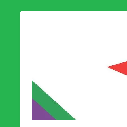
Som medlem i Socialistisk Politik är du medlem i den värld
Socialistisk Politi