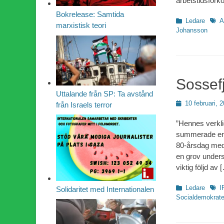
arbetstidsförko
Bokrelease: Samtida
Kategorier
Etike
Ledare
A
marxistisk teori
Johansson
Sossefj
Uttalande från SP: Ta avstånd
Publicerad
10 februari, 
från Israels terror
den
”Hennes verklig
summerade en 
80-årsdag med 
en grov undersk
viktig följd av
Kategorier
Etike
Ledare
I
Solidaritet med Internationalen
Socialdemokrate