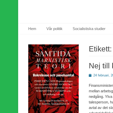
Primär meny
Hoppa
Hem
Vår politik
Socialistiska studier
till
innehåll
Etikett
Nej till
Publicerad
24 februari, 
den
Finansminister 
mellan arbetsg
nedgång. Ylva
talesperson, har
avtal av det s