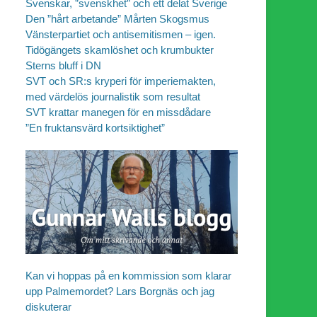
Svenskar, ”svenskhet” och ett delat Sverige
Den ”hårt arbetande” Mårten Skogsmus
Vänsterpartiet och antisemitismen – igen.
Tidögängets skamlöshet och krumbukter
Sterns bluff i DN
SVT och SR:s kryperi för imperiemakten,
med värdelös journalistik som resultat
SVT krattar manegen för en missdådare
”En fruktansvärd kortsiktighet”
Kan vi hoppas på en kommission som klarar
upp Palmemordet? Lars Borgnäs och jag
diskuterar