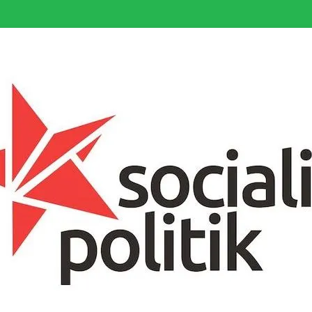
somfattande socialistiska Fjärde Internationalen och en viktig tillgång i kampe
k