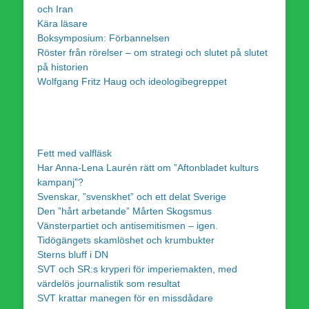
och Iran
Kära läsare
Boksymposium: Förbannelsen
Röster från rörelser – om strategi och slutet på slutet
på historien
Wolfgang Fritz Haug och ideologibegreppet
Fett med valfläsk
Har Anna-Lena Laurén rätt om ”Aftonbladet kulturs
kampanj”?
Svenskar, ”svenskhet” och ett delat Sverige
Den ”hårt arbetande” Mårten Skogsmus
Vänsterpartiet och antisemitismen – igen.
Tidögängets skamlöshet och krumbukter
Sterns bluff i DN
SVT och SR:s kryperi för imperiemakten, med
värdelös journalistik som resultat
SVT krattar manegen för en missdådare