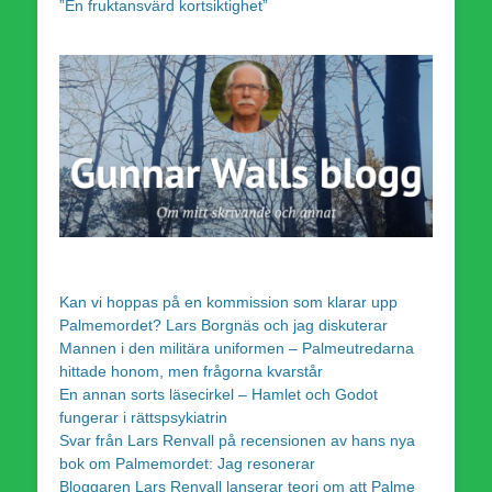
”En fruktansvärd kortsiktighet”
Kan vi hoppas på en kommission som klarar upp
Palmemordet? Lars Borgnäs och jag diskuterar
Mannen i den militära uniformen – Palmeutredarna
hittade honom, men frågorna kvarstår
En annan sorts läsecirkel – Hamlet och Godot
fungerar i rättspsykiatrin
Svar från Lars Renvall på recensionen av hans nya
bok om Palmemordet: Jag resonerar
Bloggaren Lars Renvall lanserar teori om att Palme