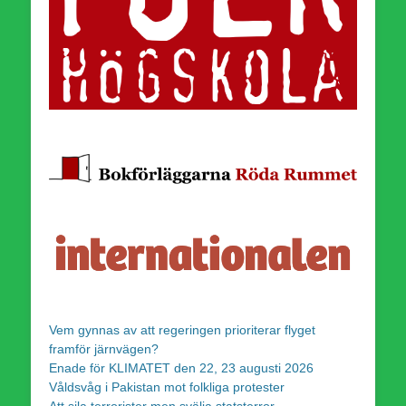
Vem gynnas av att regeringen prioriterar flyget
framför järnvägen?
Enade för KLIMATET den 22, 23 augusti 2026
Våldsvåg i Pakistan mot folkliga protester
Att sila terrorister men svälja statsterror