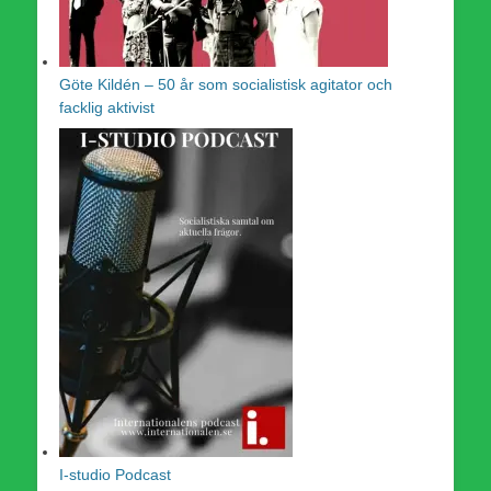
Göte Kildén – 50 år som socialistisk agitator och
facklig aktivist
I-studio Podcast