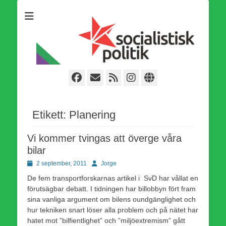
Som medlem i Socialistisk Politik är du medlem i den
Socialistisk Politik
världsomfattande socialistiska Fjärde Internationalen och en viktig
tillgång i kampen för en socialistisk framtid!
Facebook
E-
Webbflöde
Instagram
Webbplats
post
Etikett:
Planering
Vi kommer tvingas att överge våra
bilar
Publicerad
Författare
2 september, 2011
Jorge
den
De fem transportforskarnas artikel i SvD har vållat en
förutsägbar debatt. I tidningen har billobbyn fört fram
sina vanliga argument om bilens oundgänglighet och
hur tekniken snart löser alla problem och på nätet har
hatet mot ”bilfientlighet” och ”miljöextremism” gått