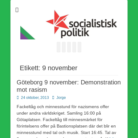
Som medlem i Socialistisk Politik är du medlem i den
Socialistisk Politik
världsomfattande socialistiska Fjärde Internationalen och en viktig
tillgång i kampen för en socialistisk framtid!
Facebook
E-
Webbflöde
Instagram
Webbplats
post
Etikett:
9 november
Göteborg 9 november: Demonstration
mot rasism
Publicerad
Författare
24 oktober, 2013
Jorge
den
Fackeltåg och minnesstund för nazismens offer
under andra världskriget. Samling 16:00 på
Götaplatsen. Fackeltåg till minnesmärket för
förintelsens offer på Bastionsplatsen där det blir en
minnesstund med tal och musik. Start 16:45. Tal av