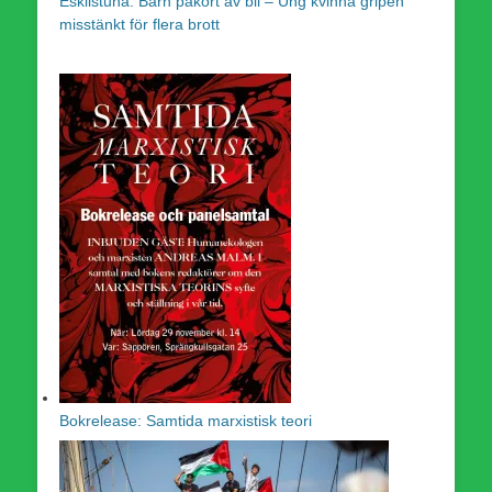
Eskilstuna: Barn påkört av bil – Ung kvinna gripen
misstänkt för flera brott
Bokrelease: Samtida marxistisk teori