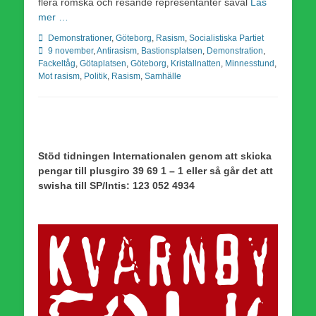
flera romska och resande representanter såväl
Läs
mer …
Kategorier
Etiketter
Demonstrationer
,
Göteborg
,
Rasism
,
Socialistiska Partiet
9 november
,
Antirasism
,
Bastionsplatsen
,
Demonstration
,
Fackeltåg
,
Götaplatsen
,
Göteborg
,
Kristallnatten
,
Minnesstund
,
Mot rasism
,
Politik
,
Rasism
,
Samhälle
Stöd tidningen Internationalen genom att skicka
pengar till plusgiro 39 69 1 – 1 eller så går det att
swisha till SP/Intis: 123 052 4934