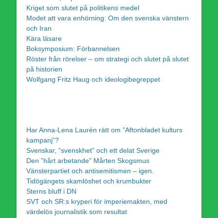
Kriget som slutet på politikens medel
Modet att vara enhörning: Om den svenska vänstern
och Iran
Kära läsare
Boksymposium: Förbannelsen
Röster från rörelser – om strategi och slutet på slutet
på historien
Wolfgang Fritz Haug och ideologibegreppet
Har Anna-Lena Laurén rätt om ”Aftonbladet kulturs
kampanj”?
Svenskar, ”svenskhet” och ett delat Sverige
Den ”hårt arbetande” Mårten Skogsmus
Vänsterpartiet och antisemitismen – igen.
Tidögängets skamlöshet och krumbukter
Sterns bluff i DN
SVT och SR:s kryperi för imperiemakten, med
värdelös journalistik som resultat