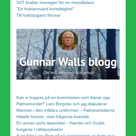
SVT krattar manegen för en missdådare
”En fruktansvärd kortsiktighet”
Till tvättstugans försvar
Kan vi hoppas på en kommission som klarar upp
Palmemordet? Lars Borgnäs och jag diskuterar
Mannen i den militära uniformen – Palmeutredarna
hittade honom, men frågorna kvarstår
En annan sorts läsecirkel – Hamlet och Godot
fungerar i rättspsykiatrin
Svar från Lars Renvall på recensionen av hans nya