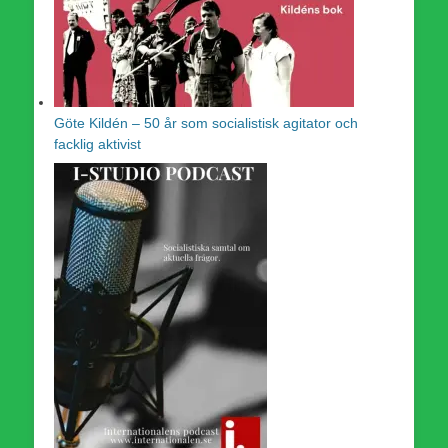
Göte Kildén – 50 år som socialistisk agitator och
facklig aktivist