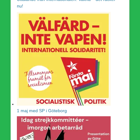
nu!
1 maj med SP i Göteborg