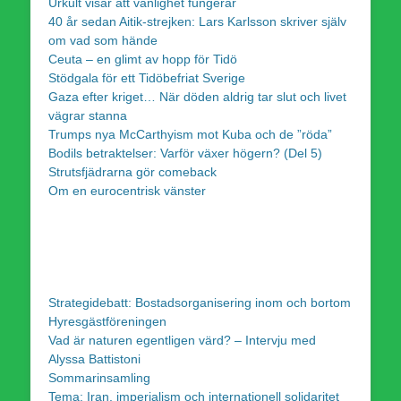
Urkult visar att vänlighet fungerar
40 år sedan Aitik-strejken: Lars Karlsson skriver själv
om vad som hände
Ceuta – en glimt av hopp för Tidö
Stödgala för ett Tidöbefriat Sverige
Gaza efter kriget… När döden aldrig tar slut och livet
vägrar stanna
Trumps nya McCarthyism mot Kuba och de ”röda”
Bodils betraktelser: Varför växer högern? (Del 5)
Strutsfjädrarna gör comeback
Om en eurocentrisk vänster
Strategidebatt: Bostadsorganisering inom och bortom
Hyresgästföreningen
Vad är naturen egentligen värd? – Intervju med
Alyssa Battistoni
Sommarinsamling
Tema: Iran, imperialism och internationell solidaritet