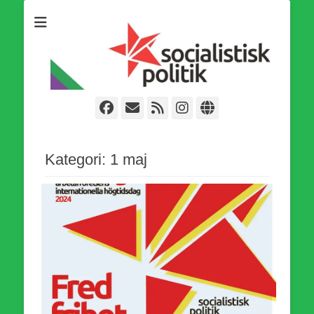
Som medlem i Socialistisk Politik är du medlem i den
Socialistisk Politik
världsomfattande socialistiska Fjärde Internationalen och en viktig
tillgång i kampen för en socialistisk framtid!
Facebook
E-
Webbflöde
Instagram
Webbplats
post
Kategori:
1 maj