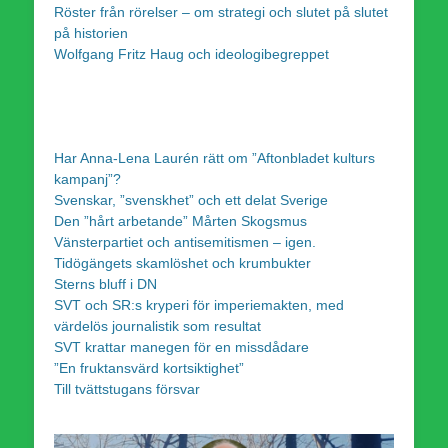
Röster från rörelser – om strategi och slutet på slutet
på historien
Wolfgang Fritz Haug och ideologibegreppet
Har Anna-Lena Laurén rätt om ”Aftonbladet kulturs
kampanj”?
Svenskar, ”svenskhet” och ett delat Sverige
Den ”hårt arbetande” Mårten Skogsmus
Vänsterpartiet och antisemitismen – igen.
Tidögängets skamlöshet och krumbukter
Sterns bluff i DN
SVT och SR:s kryperi för imperiemakten, med
värdelös journalistik som resultat
SVT krattar manegen för en missdådare
”En fruktansvärd kortsiktighet”
Till tvättstugans försvar