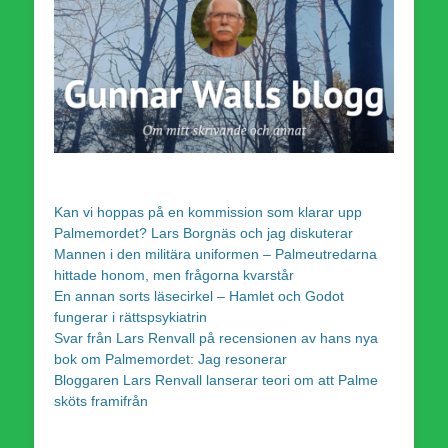
Kan vi hoppas på en kommission som klarar upp
Palmemordet? Lars Borgnäs och jag diskuterar
Mannen i den militära uniformen – Palmeutredarna
hittade honom, men frågorna kvarstår
En annan sorts läsecirkel – Hamlet och Godot
fungerar i rättspsykiatrin
Svar från Lars Renvall på recensionen av hans nya
bok om Palmemordet: Jag resonerar
Bloggaren Lars Renvall lanserar teori om att Palme
sköts framifrån