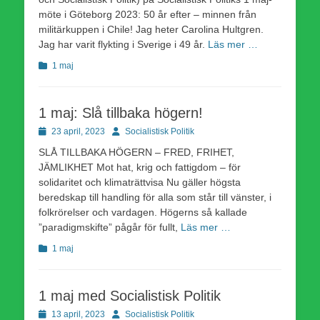
möte i Göteborg 2023: 50 år efter – minnen från
militärkuppen i Chile! Jag heter Carolina Hultgren.
Jag har varit flykting i Sverige i 49 år.
Läs mer …
Kategorier
1 maj
1 maj: Slå tillbaka högern!
Publicerad
Författare
23 april, 2023
Socialistisk Politik
den
SLÅ TILLBAKA HÖGERN – FRED, FRIHET,
JÄMLIKHET Mot hat, krig och fattigdom – för
solidaritet och klimaträttvisa Nu gäller högsta
beredskap till handling för alla som står till vänster, i
folkrörelser och vardagen. Högerns så kallade
”paradigmskifte” pågår för fullt,
Läs mer …
Kategorier
1 maj
1 maj med Socialistisk Politik
Publicerad
Författare
13 april, 2023
Socialistisk Politik