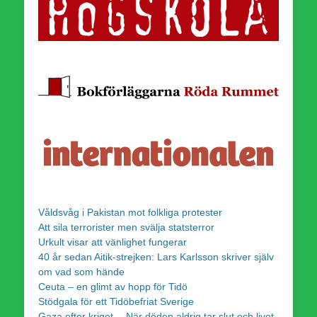
Våldsvåg i Pakistan mot folkliga protester
Att sila terrorister men svälja statsterror
Urkult visar att vänlighet fungerar
40 år sedan Aitik-strejken: Lars Karlsson skriver själv
om vad som hände
Ceuta – en glimt av hopp för Tidö
Stödgala för ett Tidöbefriat Sverige
Gaza efter kriget… När döden aldrig tar slut och livet