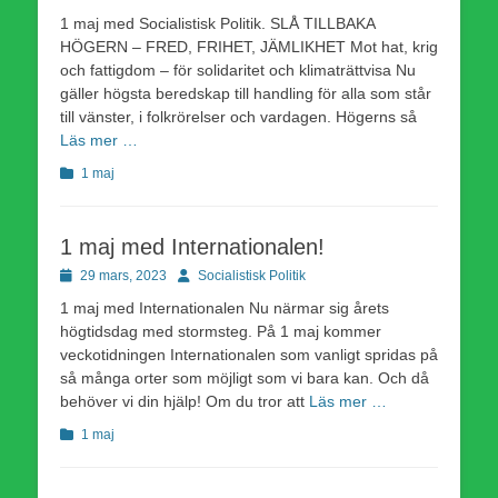
den
1 maj med Socialistisk Politik. SLÅ TILLBAKA
HÖGERN – FRED, FRIHET, JÄMLIKHET Mot hat, krig
och fattigdom – för solidaritet och klimaträttvisa Nu
gäller högsta beredskap till handling för alla som står
till vänster, i folkrörelser och vardagen. Högerns så
Läs mer …
Kategorier
1 maj
1 maj med Internationalen!
Publicerad
Författare
29 mars, 2023
Socialistisk Politik
den
1 maj med Internationalen Nu närmar sig årets
högtidsdag med stormsteg. På 1 maj kommer
veckotidningen Internationalen som vanligt spridas på
så många orter som möjligt som vi bara kan. Och då
behöver vi din hjälp! Om du tror att
Läs mer …
Kategorier
1 maj