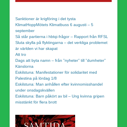
Sanktioner är krigföring i det tysta
KlimatHoppMötets Klimatbuss 6 augusti – 5
september
Så står partierna i hbtqi-frågor – Rapport från RFSL
Sluta skylla på flyktingarna – det verkliga problemet
är världen vi har skapat
Att tro
Dags att byta namn – från ”nyheter” till ”dumheter”
Känslorna
Eskilstuna: Manifestationer för solidaritet med
Palestina på lördag 1/8
Eskilstuna: Man anhållen efter kvinnomisshandel
under onsdagskvällen
Eskilstuna: Barn påkört av bil – Ung kvinna gripen
misstänkt för flera brott