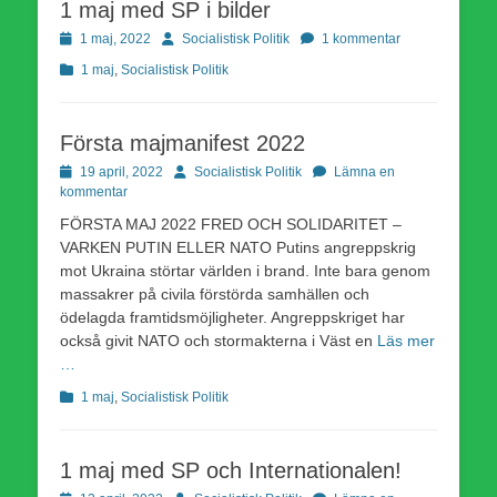
1 maj med SP i bilder
Publicerad
Författare
1 maj, 2022
Socialistisk Politik
1 kommentar
den
Kategorier
1 maj
,
Socialistisk Politik
Första majmanifest 2022
Publicerad
Författare
19 april, 2022
Socialistisk Politik
Lämna en
den
kommentar
FÖRSTA MAJ 2022 FRED OCH SOLIDARITET –
VARKEN PUTIN ELLER NATO Putins angreppskrig
mot Ukraina störtar världen i brand. Inte bara genom
massakrer på civila förstörda samhällen och
ödelagda framtidsmöjligheter. Angreppskriget har
också givit NATO och stormakterna i Väst en
Läs mer
…
Kategorier
1 maj
,
Socialistisk Politik
1 maj med SP och Internationalen!