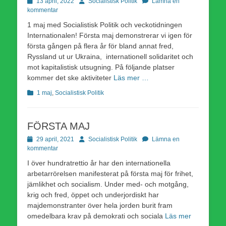
Publicerad
Författare
13 april, 2022
Socialistisk Politik
Lämna en
den
kommentar
1 maj med Socialistisk Politik och veckotidningen
Internationalen! Första maj demonstrerar vi igen för
första gången på flera år för bland annat fred,
Ryssland ut ur Ukraina, internationell solidaritet och
mot kapitalistisk utsugning. På följande platser
kommer det ske aktiviteter
Läs mer …
Kategorier
1 maj
,
Socialistisk Politik
FÖRSTA MAJ
Publicerad
Författare
29 april, 2021
Socialistisk Politik
Lämna en
den
kommentar
I över hundratrettio år har den internationella
arbetarrörelsen manifesterat på första maj för frihet,
jämlikhet och socialism. Under med- och motgång,
krig och fred, öppet och underjordiskt har
majdemonstranter över hela jorden burit fram
omedelbara krav på demokrati och sociala
Läs mer