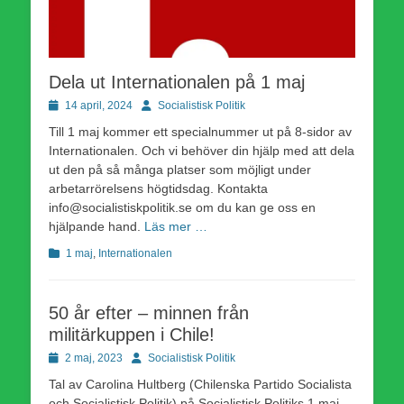
Dela ut Internationalen på 1 maj
Publicerad
Författare
14 april, 2024
Socialistisk Politik
den
Till 1 maj kommer ett specialnummer ut på 8-sidor av
Internationalen. Och vi behöver din hjälp med att dela
ut den på så många platser som möjligt under
arbetarrörelsens högtidsdag. Kontakta
info@socialistiskpolitik.se om du kan ge oss en
hjälpande hand.
Läs mer …
Kategorier
1 maj
,
Internationalen
50 år efter – minnen från
militärkuppen i Chile!
Publicerad
Författare
2 maj, 2023
Socialistisk Politik
den
Tal av Carolina Hultberg (Chilenska Partido Socialista
och Socialistisk Politik) på Socialistisk Politiks 1 maj-