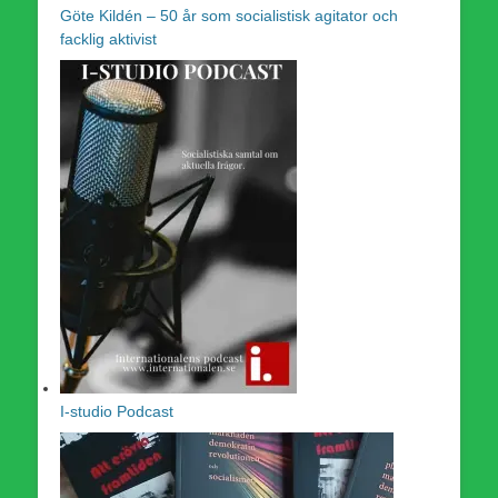
Göte Kildén – 50 år som socialistisk agitator och
facklig aktivist
I-studio Podcast