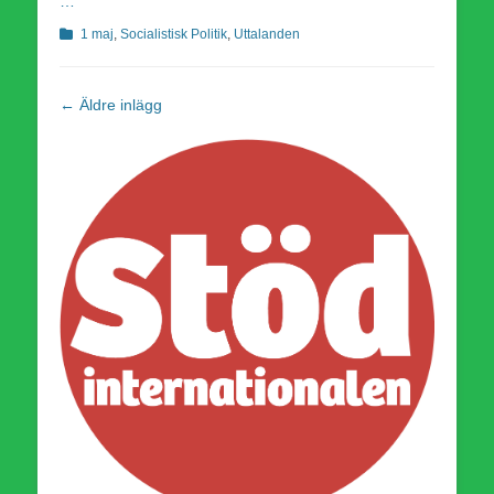
…
Kategorier
1 maj
,
Socialistisk Politik
,
Uttalanden
Inläggsnavigering
←
Äldre inlägg