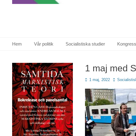
Primär meny
Hoppa
Hem
Vår politik
Socialistiska studier
Kongress
till
innehåll
1 maj med SP
Publicerad
Författare
1 maj, 2022
Socialistis
den