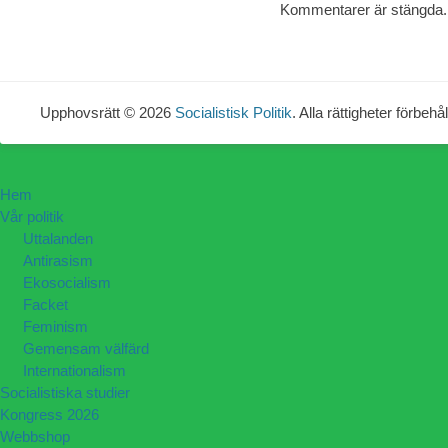
Kommentarer är stängda.
Upphovsrätt © 2026
Socialistisk Politik
. Alla rättigheter förbehål
Hem
Vår politik
Uttalanden
Antirasism
Ekosocialism
Facket
Feminism
Gemensam välfärd
Internationalism
Socialistiska studier
Kongress 2026
Webbshop