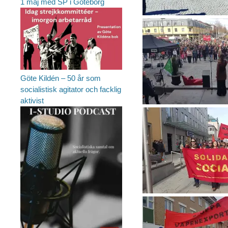
1 maj med SP i Göteborg
Göte Kildén – 50 år som
socialistisk agitator och facklig
aktivist