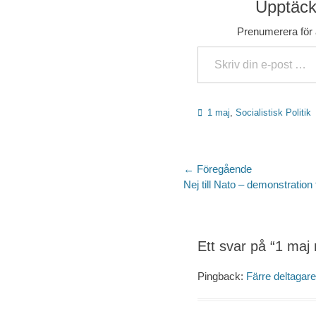
Upptäck 
Prenumerera för a
Skriv din e-post …
Kategorier
1 maj
,
Socialistisk Politik
Inläggsnaviger
← Föregående
Föregående
Nej till Nato – demonstration 
inlägg:
Ett svar på “1 maj 
Pingback:
Färre deltagar