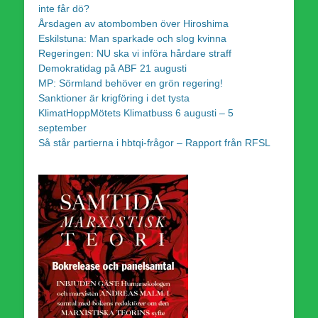
inte får dö?
Årsdagen av atombomben över Hiroshima
Eskilstuna: Man sparkade och slog kvinna
Regeringen: NU ska vi införa hårdare straff
Demokratidag på ABF 21 augusti
MP: Sörmland behöver en grön regering!
Sanktioner är krigföring i det tysta
KlimatHoppMötets Klimatbuss 6 augusti – 5
september
Så står partierna i hbtqi-frågor – Rapport från RFSL