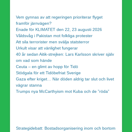
Vem gynnas av att regeringen prioriterar flyget
framför järnvägen?
Enade för KLIMATET den 22, 23 augusti 2026
Våldsvåg i Pakistan mot folkliga protester
Att sila terrorister men svälja statsterror
Urkult visar att vänlighet fungerar
40 år sedan Aitik-strejken: Lars Karlsson skriver själv
om vad som hände
Ceuta – en glimt av hopp för Tidö
Stödgala för ett Tidöbefriat Sverige
Gaza efter kriget… När döden aldrig tar slut och livet
vägrar stanna
Trumps nya McCarthyism mot Kuba och de ”röda”
Strategidebatt: Bostadsorganisering inom och bortom