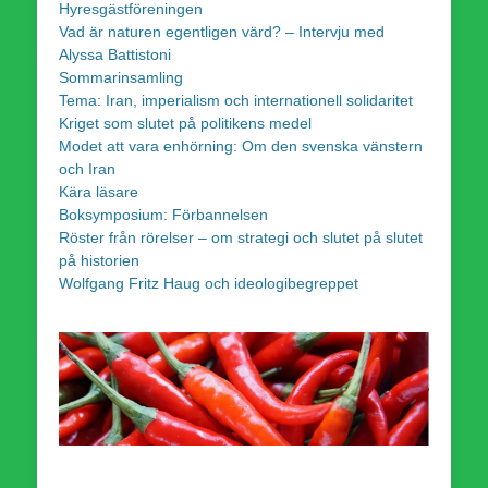
Hyresgästföreningen
Vad är naturen egentligen värd? – Intervju med
Alyssa Battistoni
Sommarinsamling
Tema: Iran, imperialism och internationell solidaritet
Kriget som slutet på politikens medel
Modet att vara enhörning: Om den svenska vänstern
och Iran
Kära läsare
Boksymposium: Förbannelsen
Röster från rörelser – om strategi och slutet på slutet
på historien
Wolfgang Fritz Haug och ideologibegreppet