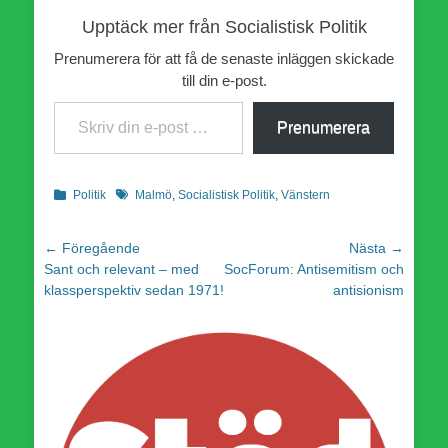
Upptäck mer från Socialistisk Politik
Prenumerera för att få de senaste inläggen skickade
till din e-post.
Skriv din e-post …
Prenumerera
Kategorier
Etiketter
Politik
Malmö
,
Socialistisk Politik
,
Vänstern
Inläggsnavigering
← Föregående
Nästa →
Föregående
Nästa
Sant och relevant – med
SocForum: Antisemitism och
inlägg:
inlägg:
klassperspektiv sedan 1971!
antisionism