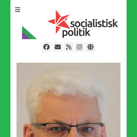
Som medlem i Socialistisk Politik är du medlem i den
Socialistisk Politik
världsomfattande socialistiska Fjärde Internationalen och en viktig
tillgång i kampen för en socialistisk framtid!
Facebook
E-
Webbflöde
Instagram
Webbplats
post