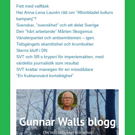
Fett med valfläsk
Har Anna-Lena Laurén rätt om ”Aftonbladet kulturs
kampanj”?
Svenskar, ”svenskhet” och ett delat Sverige
Den ”hårt arbetande” Mårten Skogsmus
Vänsterpartiet och antisemitismen – igen.
Tidögängets skamlöshet och krumbukter
Sterns bluff i DN
SVT och SR:s kryperi för imperiemakten, med
värdelös journalistik som resultat
SVT krattar manegen för en missdådare
”En fruktansvärd kortsiktighet”