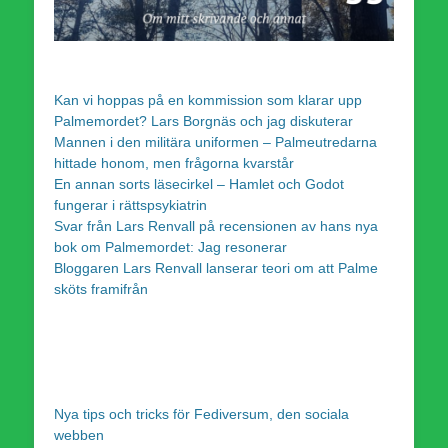
Kan vi hoppas på en kommission som klarar upp
Palmemordet? Lars Borgnäs och jag diskuterar
Mannen i den militära uniformen – Palmeutredarna
hittade honom, men frågorna kvarstår
En annan sorts läsecirkel – Hamlet och Godot
fungerar i rättspsykiatrin
Svar från Lars Renvall på recensionen av hans nya
bok om Palmemordet: Jag resonerar
Bloggaren Lars Renvall lanserar teori om att Palme
sköts framifrån
Nya tips och tricks för Fediversum, den sociala
webben