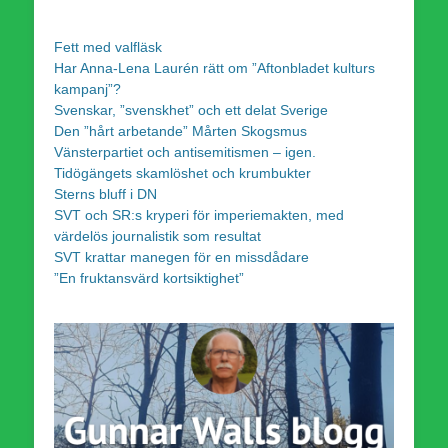
Fett med valfläsk
Har Anna-Lena Laurén rätt om ”Aftonbladet kulturs
kampanj”?
Svenskar, ”svenskhet” och ett delat Sverige
Den ”hårt arbetande” Mårten Skogsmus
Vänsterpartiet och antisemitismen – igen.
Tidögängets skamlöshet och krumbukter
Sterns bluff i DN
SVT och SR:s kryperi för imperiemakten, med
värdelös journalistik som resultat
SVT krattar manegen för en missdådare
”En fruktansvärd kortsiktighet”