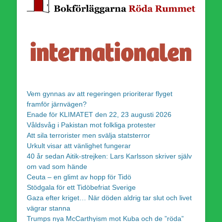
Vem gynnas av att regeringen prioriterar flyget
framför järnvägen?
Enade för KLIMATET den 22, 23 augusti 2026
Våldsvåg i Pakistan mot folkliga protester
Att sila terrorister men svälja statsterror
Urkult visar att vänlighet fungerar
40 år sedan Aitik-strejken: Lars Karlsson skriver själv
om vad som hände
Ceuta – en glimt av hopp för Tidö
Stödgala för ett Tidöbefriat Sverige
Gaza efter kriget… När döden aldrig tar slut och livet
vägrar stanna
Trumps nya McCarthyism mot Kuba och de ”röda”