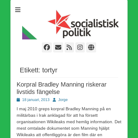
Som medlem i Socialistisk Politik är du medlem i den
Socialistisk Politik
världsomfattande socialistiska Fjärde Internationalen och en viktig
tillgång i kampen för en socialistisk framtid!
Facebook
E-
Webbflöde
Instagram
Webbplats
post
Etikett:
tortyr
Korpral Bradley Manning riskerar
livstids fängelse
Publicerad
Författare
18 januari, 2013
Jorge
den
I maj 2010 greps korpral Bradley Manning på en
militärbas i Irak anklagad för att ha försett
organisationen Wikileaks med hemlig information. Det
mest omtalade dokumentet som Manning hjälpt
Wikileaks att offentliggöra är den film där en