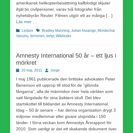
amerikansk helikopterbesättning kallblodigt skjuter
ihjäl tio civilpersoner, varav två fotografer från
nyhetsbyrån Reuter. Filmen utgör ett av många […]
Läs mer …
Kategorier
Etiketter
Ledare
Bradley Manning
,
Julian Assange
,
Mordechai
Vanunu
,
terrorism
,
tortyr
,
Wikileaks
Amnesty International 50 år – ett ljus i
mörkret
Publicerad
Författare
20 maj, 2011
Jorge
den
I maj 1961 publicerade den brittiske advokaten Peter
Benenson ett upprop till stöd för de ”glömda
fångarna”, alla de människor över hela världen som
satt fängslade för sina åsikters skull. Det blev
startskottet till bildandet av Amnesty International.
Idag – 50 år senare – har denna organisation drygt 3
miljoner medlemmar eller givare utspridda i 150
länder. I förra veckan kom Amnestys Årsrapport för
2010. Som vanligt är det ett skakande dokument över