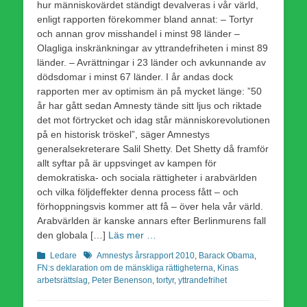
hur människovärdet ständigt devalveras i vår värld,
enligt rapporten förekommer bland annat: – Tortyr
och annan grov misshandel i minst 98 länder –
Olagliga inskränkningar av yttrandefriheten i minst 89
länder. – Avrättningar i 23 länder och avkunnande av
dödsdomar i minst 67 länder. I år andas dock
rapporten mer av optimism än på mycket länge: ”50
år har gått sedan Amnesty tände sitt ljus och riktade
det mot förtrycket och idag står människorevolutionen
på en historisk tröskel”, säger Amnestys
generalsekreterare Salil Shetty. Det Shetty då framför
allt syftar på är uppsvinget av kampen för
demokratiska- och sociala rättigheter i arabvärlden
och vilka följdeffekter denna process fått – och
förhoppningsvis kommer att få – över hela vår värld.
Arabvärlden är kanske annars efter Berlinmurens fall
den globala […]
Läs mer …
Kategorier
Etiketter
Ledare
Amnestys årsrapport 2010
,
Barack Obama
,
FN:s deklaration om de mänskliga rättigheterna
,
Kinas
arbetsrättslag
,
Peter Benenson
,
tortyr
,
yttrandefrihet