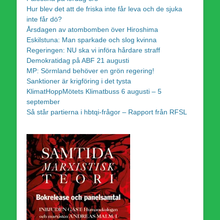
Hur blev det att de friska inte får leva och de sjuka
inte får dö?
Årsdagen av atombomben över Hiroshima
Eskilstuna: Man sparkade och slog kvinna
Regeringen: NU ska vi införa hårdare straff
Demokratidag på ABF 21 augusti
MP: Sörmland behöver en grön regering!
Sanktioner är krigföring i det tysta
KlimatHoppMötets Klimatbuss 6 augusti – 5
september
Så står partierna i hbtqi-frågor – Rapport från RFSL