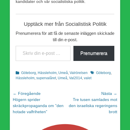
kandidater och vår socialistiska politik.
Upptäck mer från Socialistisk Politik
Prenumerera för att få de senaste inläggen skickade
till din e-post.
Skriv din e-post …
Prenumerera
Kategorier
Etiketter
Göteborg
,
Hässleholm
,
Umeå
,
Valrörelsen
Göteborg
,
Hässleholm
,
supervalåret
,
Umeå
,
Val2014
,
valet
Inläggsnavigering
← Föregående
Nästa →
Föregående
Nästa
Högern sprider
Tre tusen samlades mot
inlägg:
inlägg:
skräckpropaganda om ”den
den israeliska regeringens
hotade valfriheten”
brott