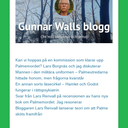
Kan vi hoppas på en kommission som klarar upp
Palmemordet? Lars Borgnäs och jag diskuterar
Mannen i den militära uniformen – Palmeutredarna
hittade honom, men frågorna kvarstår
En annan sorts läsecirkel – Hamlet och Godot
fungerar i rättspsykiatrin
Svar från Lars Renvall på recensionen av hans nya
bok om Palmemordet: Jag resonerar
Bloggaren Lars Renvall lanserar teori om att Palme
sköts framifrån