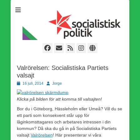
Som medlem i Socialistisk Politik är du medlem i den
Socialistisk Politik
världsomfattande socialistiska Fjärde Internationalen och en viktig
tillgång i kampen för en socialistisk framtid!
Facebook
E-
Webbflöde
Instagram
Webbplats
post
Valrörelsen: Socialistiska Partiets
valsajt
Publicerad
Författare
16 juli, 2014
Jorge
den
Klicka på bilden för att komma till valsajten!
Bor du i Göteborg, Hässleholm eller Umeå? Vill du se
ett parti som konsekvent står upp för
låginkomsttagares och arbetares intressen i din
kommun? Då ska du gå in på Socialistiska Partiets
valsajt
Valrörelsen
! Här presenterar vi våra