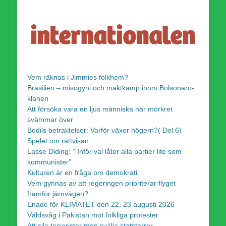
Vem räknas i Jimmies folkhem?
Brasilien – misogyni och maktkamp inom Bolsonaro-
klanen
Att försöka vara en ljus människa när mörkret
svämmar över
Bodils betraktelser: Varför växer högern?( Del 6)
Spelet om rättvisan
Lasse Diding: ” Inför val låter alla partier lite som
kommunister”
Kulturen är en fråga om demokrati
Vem gynnas av att regeringen prioriterar flyget
framför järnvägen?
Enade för KLIMATET den 22, 23 augusti 2026
Våldsvåg i Pakistan mot folkliga protester
Att sila terrorister men svälja statsterror