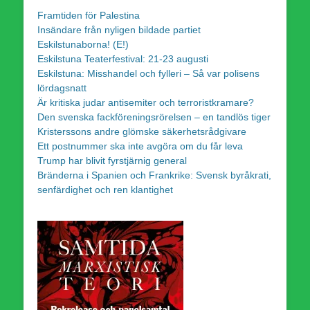
Framtiden för Palestina
Insändare från nyligen bildade partiet
Eskilstunaborna! (E!)
Eskilstuna Teaterfestival: 21-23 augusti
Eskilstuna: Misshandel och fylleri – Så var polisens
lördagsnatt
Är kritiska judar antisemiter och terroristkramare?
Den svenska fackföreningsrörelsen – en tandlös tiger
Kristerssons andre glömske säkerhetsrådgivare
Ett postnummer ska inte avgöra om du får leva
Trump har blivit fyrstjärnig general
Bränderna i Spanien och Frankrike: Svensk byråkrati,
senfärdighet och ren klantighet