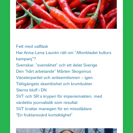
Fett med valfläsk
Har Anna-Lena Laurén rätt om ”Aftonbladet kulturs
kampanj”?
Svenskar, ”svenskhet” och ett delat Sverige
Den ”hårt arbetande” Mårten Skogsmus
Vänsterpartiet och antisemitismen – igen.
Tidögängets skamlöshet och krumbukter
Sterns bluff i DN
SVT och SR:s kryperi för imperiemakten, med
värdelös journalistik som resultat
SVT krattar manegen för en missdådare
”En fruktansvärd kortsiktighet”