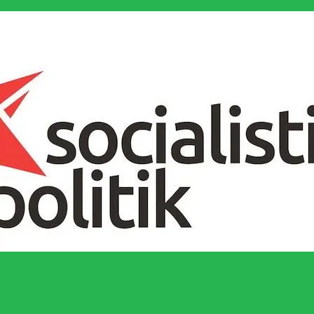
socialistiska Fjärde Internationalen och en viktig tillgång i kampen för 