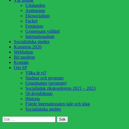
Vår politik
innehåll
Uttalanden
Antirasism
Ekosocialism
Facket
Feminism
Gemensam välfärd
Internationalism
Socialistiska studier
Kongress 2026
Webbshop
Bli medlem
Kontakt
Om SP
Vilka är vi?
Stadgar och program
Grundsatser (program)
Socialistisk rikskonferens 2021 – 2023
50-årsjubileum
Historia
Fjärde Internationalen igår och idag
Socialistiska studier
Sök
Sök
efter: