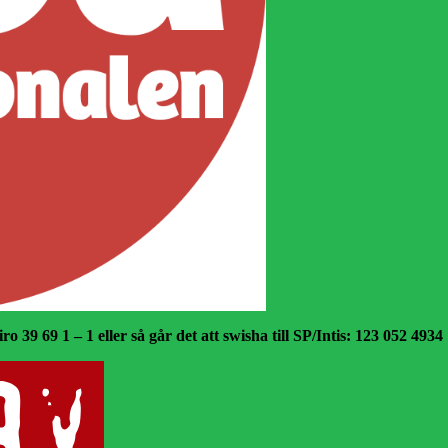
o 39 69 1 – 1 eller så går det att swisha till SP/Intis: 123 052 4934