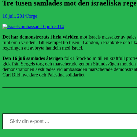
Tre tusen samlades mot den israeliska rege
Publicerad
Författare
16 juli, 2014
Jorge
den
Det har demonstrerats i hela världen
mot Israels massaker av palest
runt om i världen. Till exempel tio tusen i London, i Frankrike och l
regeringen att avbryta handeln med Israel.
Den 16 juli samlades återigen
folk i Stockholm till en kraftfull prote
gick från Sergels torg och marscherade genom Strandsvägen mot den 
demonstrationen avslutades vid ambassaden marscherade demonstranterna
Carl Bild hycklare och Palestina solidaritet.
Skriv din e-post …