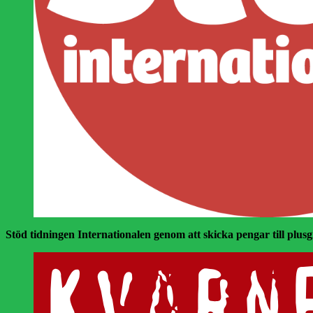
Stöd tidningen Internationalen genom att skicka pengar till plusgir