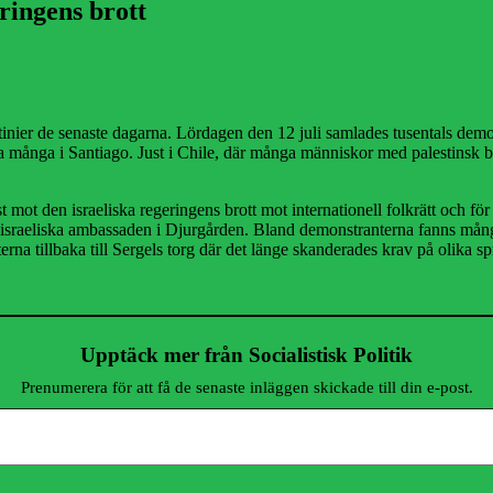
ringens brott
inier de senaste dagarna. Lördagen den 12 juli samlades tusentals demon
ika många i Santiago. Just i Chile, där många människor med palestinsk
st mot den israeliska regeringens brott mot internationell folkrätt och fö
israeliska ambassaden i Djurgården. Bland demonstranterna fanns mång
 tillbaka till Sergels torg där det länge skanderades krav på olika spr
Upptäck mer från Socialistisk Politik
Prenumerera för att få de senaste inläggen skickade till din e-post.