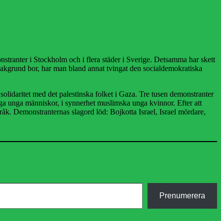
stranter i Stockholm och i flera städer i Sverige. Detsamma har skett
 bakgrund bor, har man bland annat tvingat den socialdemokratiska
r solidaritet med det palestinska folket i Gaza. Tre tusen demonstranter
a unga människor, i synnerhet muslimska unga kvinnor. Efter att
åk. Demonstranternas slagord löd: Bojkotta Israel, Israel mördare,
Prenumerera