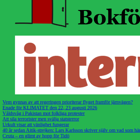
Vem gynnas av att regeringen prioriterar flyget framför järnvägen?
Enade för KLIMATET den 22, 23 augusti 2026
Våldsvåg i Pakistan mot folkliga protester
Att sila terrorister men svälja statsterror
Urkult visar att vänlighet fungerar
40 år sedan Aitik-strejken: Lars Karlsson skriver själv om vad som h
Ceuta – en glimt av hopp för Tidö