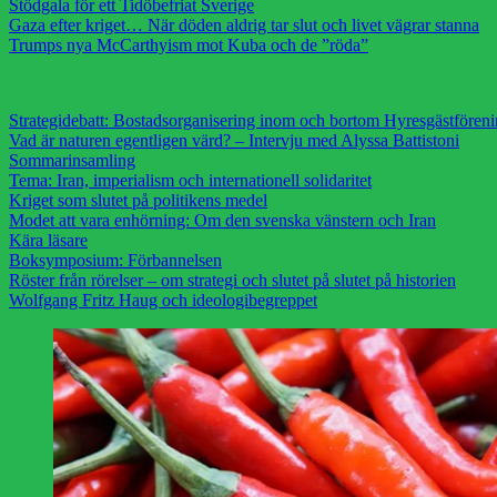
Stödgala för ett Tidöbefriat Sverige
Gaza efter kriget… När döden aldrig tar slut och livet vägrar stanna
Trumps nya McCarthyism mot Kuba och de ”röda”
Strategidebatt: Bostadsorganisering inom och bortom Hyresgästfören
Vad är naturen egentligen värd? – Intervju med Alyssa Battistoni
Sommarinsamling
Tema: Iran, imperialism och internationell solidaritet
Kriget som slutet på politikens medel
Modet att vara enhörning: Om den svenska vänstern och Iran
Kära läsare
Boksymposium: Förbannelsen
Röster från rörelser – om strategi och slutet på slutet på historien
Wolfgang Fritz Haug och ideologibegreppet