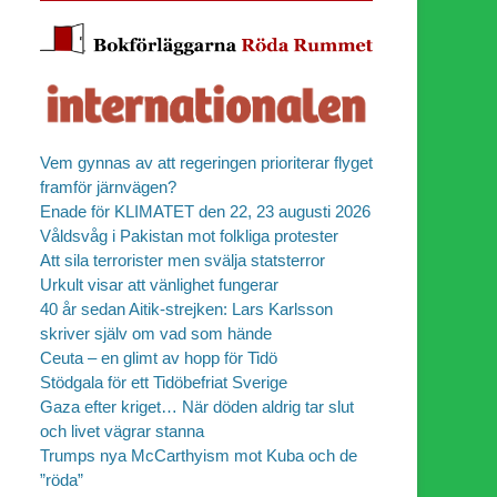
Vem gynnas av att regeringen prioriterar flyget
framför järnvägen?
Enade för KLIMATET den 22, 23 augusti 2026
Våldsvåg i Pakistan mot folkliga protester
Att sila terrorister men svälja statsterror
Urkult visar att vänlighet fungerar
40 år sedan Aitik-strejken: Lars Karlsson
skriver själv om vad som hände
Ceuta – en glimt av hopp för Tidö
Stödgala för ett Tidöbefriat Sverige
Gaza efter kriget… När döden aldrig tar slut
och livet vägrar stanna
Trumps nya McCarthyism mot Kuba och de
”röda”