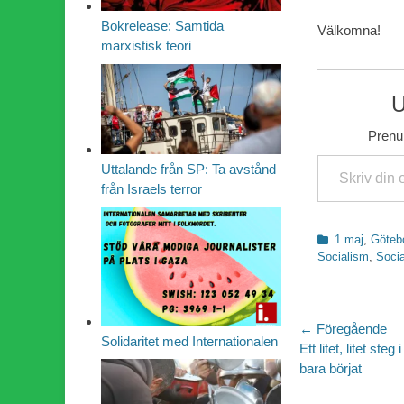
Bokrelease: Samtida
Välkomna!
marxistisk teori
U
Prenum
Skriv din e-post …
Uttalande från SP: Ta avstånd
från Israels terror
Kategorier
1 maj
,
Göteb
Socialism
,
Socia
Inläggsn
← Föregående
Solidaritet med Internationalen
Föregående
Ett litet, litet ste
inlägg:
bara börjat