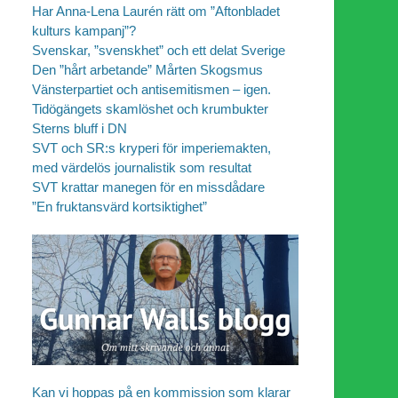
Har Anna-Lena Laurén rätt om ”Aftonbladet
kulturs kampanj”?
Svenskar, ”svenskhet” och ett delat Sverige
Den ”hårt arbetande” Mårten Skogsmus
Vänsterpartiet och antisemitismen – igen.
Tidögängets skamlöshet och krumbukter
Sterns bluff i DN
SVT och SR:s kryperi för imperiemakten,
med värdelös journalistik som resultat
SVT krattar manegen för en missdådare
”En fruktansvärd kortsiktighet”
Kan vi hoppas på en kommission som klarar