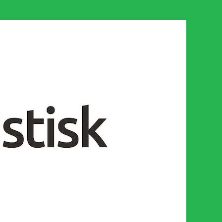
n för en socialistisk framtid!