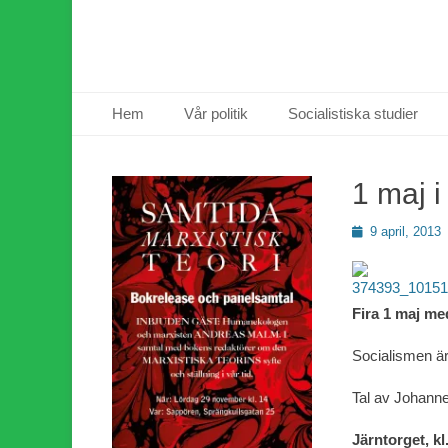
Primär meny
Hoppa
Hem
Vår politik
Socialistiska studier
till
innehåll
1 maj 
Publicerad
9 april, 2013
den
Fira 1 maj me
Socialismen är 
Tal av Johann
Järntorget, kl