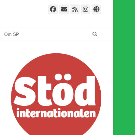
Facebook
E-
Webbflöde
Instagram
Webbplat
post
Sök
Om SP