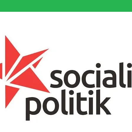
somfattande socialistiska Fjärde Internationalen och en viktig tillgång i kampe
k