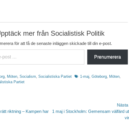
pptäck mer från Socialistisk Politik
erera för att få de senaste inläggen skickade till din e-post.
Prenumerera
Etiketter
org
,
Möten
,
Socialism
,
Socialistiska Partiet
1-maj
,
Göteborg
,
Möten
,
listiska Partiet
avigering
Nästa
Nästa
g i rätt riktning – Kampen har
1 maj i Stockholm: Gemensam välfärd u
inlägg:
vi