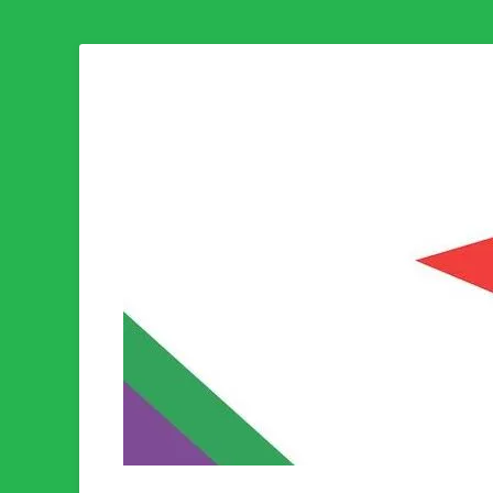
Som medlem i Socialistisk Politik är du medlem i den värld
Socialistisk Politi