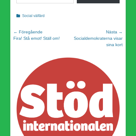
Kategorier
Social välfärd
Inläggsnavigering
← Föregående
Nästa →
Föregående
Nästa
Socialdemokraterna visar
inlägg:
inlägg:
sina kort