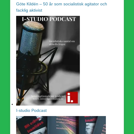
Göte Kildén – 50 år som socialistisk agitator och
facklig aktivist
I-studio Podcast