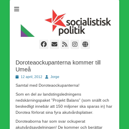
Som medlem i Socialistisk Politik är du medlem i den
Socialistisk Politik
världsomfattande socialistiska Fjärde Internationalen och en viktig
tillgång i kampen för en socialistisk framtid!
Facebook
E-
Webbflöde
Instagram
Webbplats
post
Doroteaockupanterna kommer till
Umeå
Publicerad
Författare
12 april, 2012
Jorge
den
Samtal med Doroteaockupanterna!
Som en del av landstingsledningens
nedskärningspaket ”Projekt Balans” (som snällt och
beskedligt innebär att 150 miljoner ska sparas in) har
Dorotea förlorat sina fyra akutvårdsplatser.
Doroteaborna har som svar ockuperat
akutvårdsavdelningen! De kommer och berättar