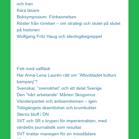
och Iran
Kära läsare
Boksymposium: Förbannelsen
Röster från rörelser – om strategi och slutet på slutet
på historien
Wolfgang Fritz Haug och ideologibegreppet
Fett med valfläsk
Har Anna-Lena Laurén rätt om ”Aftonbladet kulturs
kampanj”?
Svenskar, ”svenskhet” och ett delat Sverige
Den ”hårt arbetande” Mårten Skogsmus
Vänsterpartiet och antisemitismen – igen.
Tidögängets skamlöshet och krumbukter
Sterns bluff i DN
SVT och SR:s kryperi för imperiemakten, med
värdelös journalistik som resultat
SVT krattar manegen för en missdådare