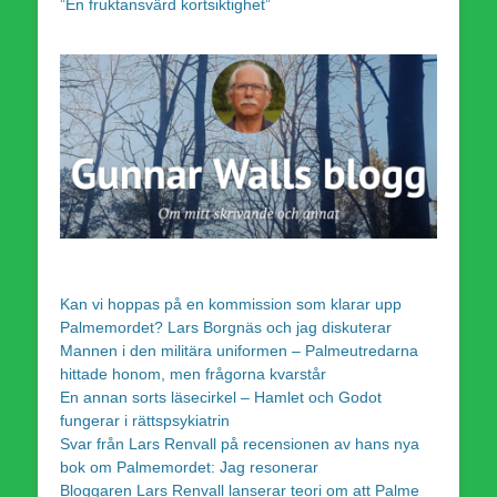
”En fruktansvärd kortsiktighet”
Kan vi hoppas på en kommission som klarar upp
Palmemordet? Lars Borgnäs och jag diskuterar
Mannen i den militära uniformen – Palmeutredarna
hittade honom, men frågorna kvarstår
En annan sorts läsecirkel – Hamlet och Godot
fungerar i rättspsykiatrin
Svar från Lars Renvall på recensionen av hans nya
bok om Palmemordet: Jag resonerar
Bloggaren Lars Renvall lanserar teori om att Palme