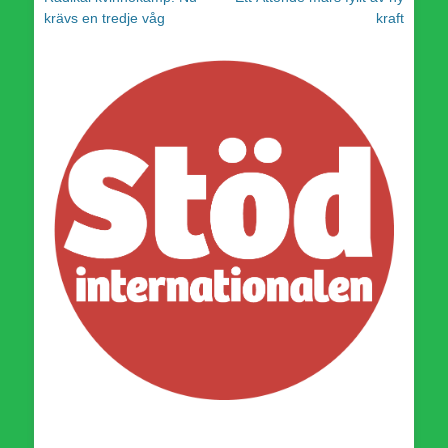
inlägg:
inlägg:
krävs en tredje våg
kraft