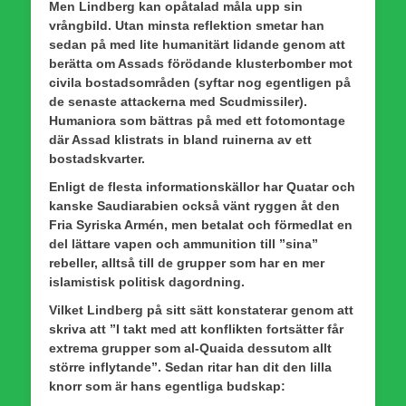
Men Lindberg kan opåtalad måla upp sin
vrångbild. Utan minsta reflektion smetar han
sedan på med lite humanitärt lidande genom att
berätta om Assads förödande klusterbomber mot
civila bostadsområden (syftar nog egentligen på
de senaste attackerna med Scudmissiler).
Humaniora som bättras på med ett fotomontage
där Assad klistrats in bland ruinerna av ett
bostadskvarter.
Enligt de flesta informationskällor har Quatar och
kanske Saudiarabien också vänt ryggen åt den
Fria Syriska Armén, men betalat och förmedlat en
del lättare vapen och ammunition till ”sina”
rebeller, alltså till de grupper som har en mer
islamistisk politisk dagordning.
Vilket Lindberg på sitt sätt konstaterar genom att
skriva att ”I takt med att konflikten fortsätter får
extrema grupper som al-Quaida dessutom allt
större inflytande”. Sedan ritar han dit den lilla
knorr som är hans egentliga budskap: