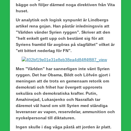
bägge och följer därmed noga direktiven från Vita
huset.
Ur analytisk och logisk synpunkt är Lindbergs
artikel rena gojan. Han påstår inledningsvis att
”Världen vänder Syrien ryggen”. Skriver att den
”helt enkelt gett upp och bestämt sig för att
Syriens framtid får avgöras på slagfältet” vilket är
”ett bittert nederlag för FN”.
Men ”Världen” har sannerligen inte vänt Syrien
ryggen. Det har Obama, Bildt och Löfvén gjort i
meningen att de trots en gemensam retorik om
demokrati och frihet har övergett upprorets
sekulära och demokratiska krafter. Putin,
Amahinejad, Lukasjenko och Nasrallah tar
däremot väl hand om sitt Syrien med ständiga
leveranser av vapen, reservdelar, ammunition och
nyckelpersonal till diktaturen.
Ingen skulle i dag våga påstå att jorden är platt.