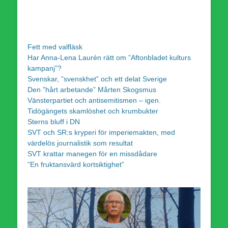
Fett med valfläsk
Har Anna-Lena Laurén rätt om ”Aftonbladet kulturs
kampanj”?
Svenskar, ”svenskhet” och ett delat Sverige
Den ”hårt arbetande” Mårten Skogsmus
Vänsterpartiet och antisemitismen – igen.
Tidögängets skamlöshet och krumbukter
Sterns bluff i DN
SVT och SR:s kryperi för imperiemakten, med
värdelös journalistik som resultat
SVT krattar manegen för en missdådare
”En fruktansvärd kortsiktighet”