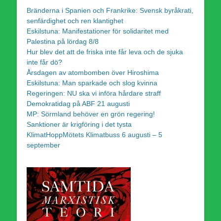
Bränderna i Spanien och Frankrike: Svensk byråkrati,
senfärdighet och ren klantighet
Eskilstuna: Manifestationer för solidaritet med
Palestina på lördag 8/8
Hur blev det att de friska inte får leva och de sjuka
inte får dö?
Årsdagen av atombomben över Hiroshima
Eskilstuna: Man sparkade och slog kvinna
Regeringen: NU ska vi införa hårdare straff
Demokratidag på ABF 21 augusti
MP: Sörmland behöver en grön regering!
Sanktioner är krigföring i det tysta
KlimatHoppMötets Klimatbuss 6 augusti – 5
september