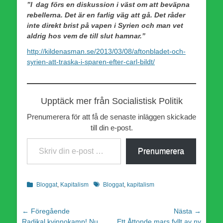
”I dag förs en diskussion i väst om att beväpna
rebellerna. Det är en farlig väg att gå. Det råder
inte direkt brist på vapen i Syrien och man vet
aldrig hos vem de till slut hamnar.”
http://kildenasman.se/2013/03/08/aftonbladet-och-
syrien-att-traska-i-sparen-efter-carl-bildt/
Upptäck mer från Socialistisk Politik
Prenumerera för att få de senaste inläggen skickade
till din e-post.
Skriv din e-post …
Prenumerera
Kategorier
Etiketter
Bloggat
,
Kapitalism
Bloggat
,
kapitalism
Inläggsnavigering
← Föregående
Nästa →
Föregående
Nästa
Radikal kvinnokamp! Nu
Ett Åttonde mars fyllt av ny