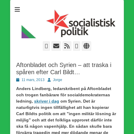
Som medlem i Socialistisk Politik är du medlem i den
Socialistisk Politik
världsomfattande socialistiska Fjärde Internationalen och en viktig
tillgång i kampen för en socialistisk framtid!
Facebook
E-
Webbflöde
Instagram
Webbplats
post
Aftonbladet och Syrien – att traska i
spåren efter Carl Bildt…
Publicerad
Författare
11 mars, 2013
Jorge
den
Anders Lindberg, ledarskribent på Aftonbladet
och trogen fanbärare för socialdemokraternas
ledning,
skriver i dag
om Syrien. Det är
naturligtvis ingen tillfällighet att han kopierar
Carl Bildts politik om att ”ingen militär lösning är
möjlig” och att det folkliga upproret därför inte
ska få någon vapenhjälp. En sådan skulle bara
förvärra tragedin med mer dödande menar de