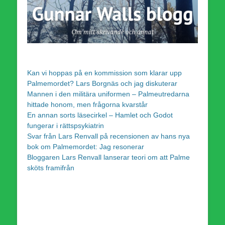
Kan vi hoppas på en kommission som klarar upp
Palmemordet? Lars Borgnäs och jag diskuterar
Mannen i den militära uniformen – Palmeutredarna
hittade honom, men frågorna kvarstår
En annan sorts läsecirkel – Hamlet och Godot
fungerar i rättspsykiatrin
Svar från Lars Renvall på recensionen av hans nya
bok om Palmemordet: Jag resonerar
Bloggaren Lars Renvall lanserar teori om att Palme
sköts framifrån