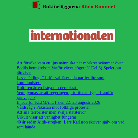
Att försöka vara en ljus människa när mörkret svämmar över
Bodils betraktelser: Varför växer högern?( Del 6) Spelet om
rättvisan
Lasse Diding: ” Inför val låter alla partier lite som
kommunister”
Kulturen är en fråga om demokrati
Vem gynnas av att regeringen prioriterar flyget framför
järnvägen?
Enade för KLIMATET den 22, 23 augusti 2026
Våldsvåg i Pakistan mot folkliga protester
Att sila terrorister men svälja statsterror
Urkult visar att vänlighet fungerar
40 år sedan Aitik-strejken: Lars Karlsson skriver själv om vad
som hände