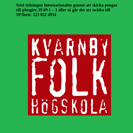
Stöd tidningen Internationalen genom att skicka pengar
till plusgiro 39 69 1 – 1 eller så går det att swisha till
SP/Intis: 123 052 4934