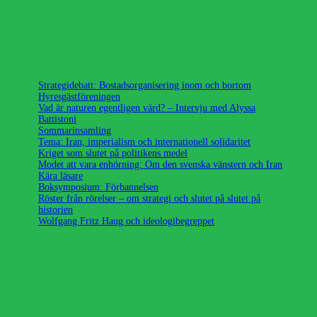
Strategidebatt: Bostadsorganisering inom och bortom
Hyresgästföreningen
Vad är naturen egentligen värd? – Intervju med Alyssa
Battistoni
Sommarinsamling
Tema: Iran, imperialism och internationell solidaritet
Kriget som slutet på politikens medel
Modet att vara enhörning: Om den svenska vänstern och Iran
Kära läsare
Boksymposium: Förbannelsen
Röster från rörelser – om strategi och slutet på slutet på
historien
Wolfgang Fritz Haug och ideologibegreppet