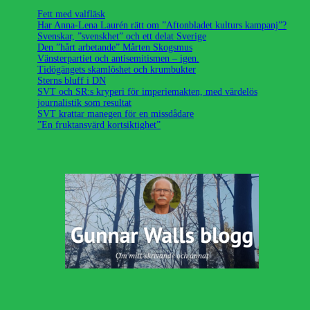
Fett med valfläsk
Har Anna-Lena Laurén rätt om ”Aftonbladet kulturs kampanj”?
Svenskar, ”svenskhet” och ett delat Sverige
Den ”hårt arbetande” Mårten Skogsmus
Vänsterpartiet och antisemitismen – igen.
Tidögängets skamlöshet och krumbukter
Sterns bluff i DN
SVT och SR:s kryperi för imperiemakten, med värdelös
journalistik som resultat
SVT krattar manegen för en missdådare
”En fruktansvärd kortsiktighet”