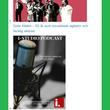
Göte Kildén – 50 år som socialistisk agitator och
facklig aktivist