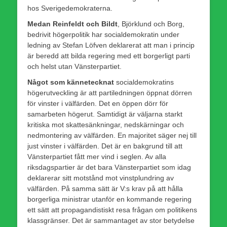
hos Sverigedemokraterna.
Medan Reinfeldt och Bildt
, Björklund och Borg,
bedrivit högerpolitik har socialdemokratin under
ledning av Stefan Löfven deklarerat att man i princip
är beredd att bilda regering med ett borgerligt parti
och helst utan Vänsterpartiet.
Något som kännetecknat
socialdemokratins
högerutveckling är att partiledningen öppnat dörren
för vinster i välfärden. Det en öppen dörr för
samarbeten högerut. Samtidigt är väljarna starkt
kritiska mot skattesänkningar, nedskärningar och
nedmontering av välfärden. En majoritet säger nej till
just vinster i välfärden. Det är en bakgrund till att
Vänsterpartiet fått mer vind i seglen. Av alla
riksdagspartier är det bara Vänsterpartiet som idag
deklarerar sitt motstånd mot vinstplundring av
välfärden. På samma sätt är V:s krav på att hålla
borgerliga ministrar utanför en kommande regering
ett sätt att propagandistiskt resa frågan om politikens
klassgränser. Det är sammantaget av stor betydelse