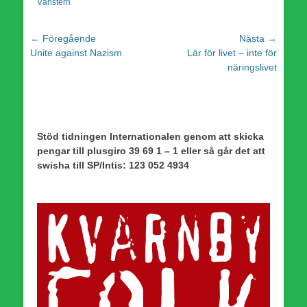
Vänstern
Inläggsnavigering
← Föregående
Nästa →
Föregående
Nästa
Unite against Nazism
Lär för livet – inte för
inlägg:
inlägg:
näringslivet
Stöd tidningen Internationalen genom att skicka
pengar till plusgiro 39 69 1 – 1 eller så går det att
swisha till SP/Intis: 123 052 4934