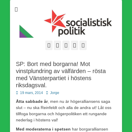
Som medlem i Socialistisk Politik är du medlem i den
Socialistisk Politik
världsomfattande socialistiska Fjärde Internationalen och en viktig
tillgång i kampen för en socialistisk framtid!
Facebook
E-
Webbflöde
Instagram
Webbplats
post
SP: Bort med borgarna! Mot
vinstplundring av välfärden – rösta
med Vänsterpartiet i höstens
riksdagsval.
Publicerad
Författare
19 mars, 2014
Jorge
den
Åtta sabbade år
, men nu är högeralliansens saga
slut – nu ska Reinfeldt och alla de andra ut! Låt oss
tillfoga borgarna och högerpolitiken ett rungande
nederlag i höstens val!
Med moderaterna i spetsen
har borgaralliansen