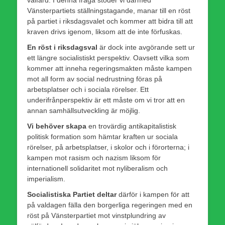
Vänsterpartiets ställningstagande, manar till en röst
på partiet i riksdagsvalet och kommer att bidra till att
kraven drivs igenom, liksom att de inte förfuskas.
En röst i riksdagsval
är dock inte avgörande sett ur
ett längre socialistiskt perspektiv. Oavsett vilka som
kommer att inneha regeringsmakten måste kampen
mot all form av social nedrustning föras på
arbetsplatser och i sociala rörelser. Ett
underifrånperspektiv är ett måste om vi tror att en
annan samhällsutveckling är möjlig.
Vi behöver skapa
en trovärdig antikapitalistisk
politisk formation som hämtar kraften ur sociala
rörelser, på arbetsplatser, i skolor och i förorterna; i
kampen mot rasism och nazism liksom för
internationell solidaritet mot nyliberalism och
imperialism.
Socialistiska Partiet deltar
därför i kampen för att
på valdagen fälla den borgerliga regeringen med en
röst på Vänsterpartiet mot vinstplundring av