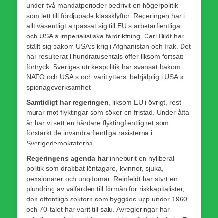
under två mandatperioder bedrivit en högerpolitik
som lett till fördjupade klassklyftor. Regeringen har i
allt väsentligt anpassat sig till EU:s arbetarfientliga
och USA:s imperialistiska färdriktning. Carl Bildt har
ställt sig bakom USA:s krig i Afghanistan och Irak. Det
har resulterat i hundratusentals offer liksom fortsatt
förtryck. Sveriges utrikespolitik har svansat bakom
NATO och USA:s och varit ytterst behjälplig i USA:s
spionageverksamhet
Samtidigt har regeringen
, liksom EU i övrigt, rest
murar mot flyktingar som söker en fristad. Under åtta
år har vi sett en hårdare flyktingfientlighet som
förstärkt de invandrarfientliga rasisterna i
Sverigedemokraterna.
Regeringens agenda har
inneburit en nyliberal
politik som drabbat löntagare, kvinnor, sjuka,
pensionärer och ungdomar. Reinfeldt har styrt en
plundring av välfärden till förmån för riskkapitalister,
den offentliga sektorn som byggdes upp under 1960-
och 70-talet har varit till salu. Avregleringar har