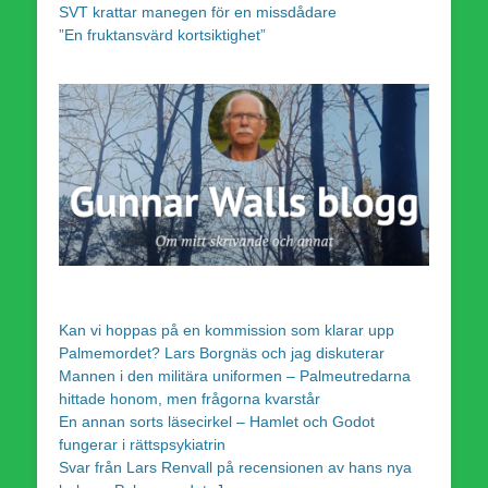
SVT krattar manegen för en missdådare
”En fruktansvärd kortsiktighet”
Kan vi hoppas på en kommission som klarar upp
Palmemordet? Lars Borgnäs och jag diskuterar
Mannen i den militära uniformen – Palmeutredarna
hittade honom, men frågorna kvarstår
En annan sorts läsecirkel – Hamlet och Godot
fungerar i rättspsykiatrin
Svar från Lars Renvall på recensionen av hans nya