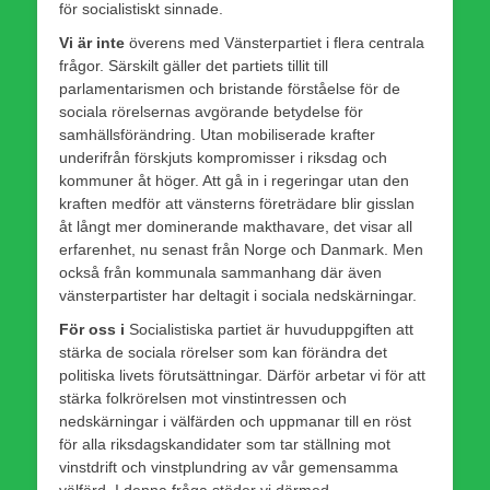
för socialistiskt sinnade.
Vi är inte
överens med Vänsterpartiet i flera centrala
frågor. Särskilt gäller det partiets tillit till
parlamentarismen och bristande förståelse för de
sociala rörelsernas avgörande betydelse för
samhällsförändring. Utan mobiliserade krafter
underifrån förskjuts kompromisser i riksdag och
kommuner åt höger. Att gå in i regeringar utan den
kraften medför att vänsterns företrädare blir gisslan
åt långt mer dominerande makthavare, det visar all
erfarenhet, nu senast från Norge och Danmark. Men
också från kommunala sammanhang där även
vänsterpartister har deltagit i sociala nedskärningar.
För oss i
Socialistiska partiet är huvuduppgiften att
stärka de sociala rörelser som kan förändra det
politiska livets förutsättningar. Därför arbetar vi för att
stärka folkrörelsen mot vinstintressen och
nedskärningar i välfärden och uppmanar till en röst
för alla riksdagskandidater som tar ställning mot
vinstdrift och vinstplundring av vår gemensamma
välfärd. I denna fråga stöder vi därmed