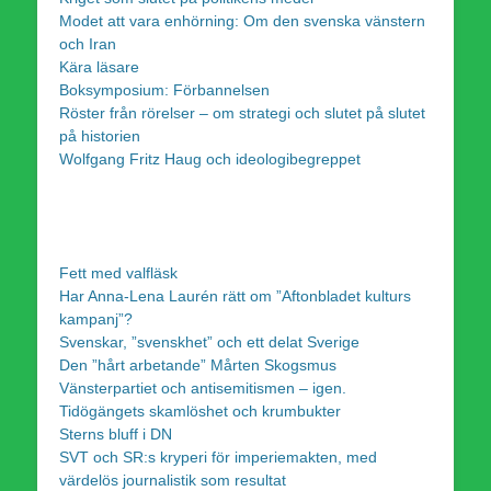
Modet att vara enhörning: Om den svenska vänstern
och Iran
Kära läsare
Boksymposium: Förbannelsen
Röster från rörelser – om strategi och slutet på slutet
på historien
Wolfgang Fritz Haug och ideologibegreppet
Fett med valfläsk
Har Anna-Lena Laurén rätt om ”Aftonbladet kulturs
kampanj”?
Svenskar, ”svenskhet” och ett delat Sverige
Den ”hårt arbetande” Mårten Skogsmus
Vänsterpartiet och antisemitismen – igen.
Tidögängets skamlöshet och krumbukter
Sterns bluff i DN
SVT och SR:s kryperi för imperiemakten, med
värdelös journalistik som resultat