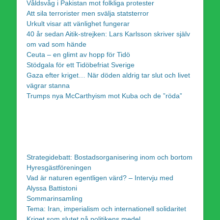
Våldsvåg i Pakistan mot folkliga protester
Att sila terrorister men svälja statsterror
Urkult visar att vänlighet fungerar
40 år sedan Aitik-strejken: Lars Karlsson skriver själv
om vad som hände
Ceuta – en glimt av hopp för Tidö
Stödgala för ett Tidöbefriat Sverige
Gaza efter kriget… När döden aldrig tar slut och livet
vägrar stanna
Trumps nya McCarthyism mot Kuba och de ”röda”
Strategidebatt: Bostadsorganisering inom och bortom
Hyresgästföreningen
Vad är naturen egentligen värd? – Intervju med
Alyssa Battistoni
Sommarinsamling
Tema: Iran, imperialism och internationell solidaritet
Kriget som slutet på politikens medel