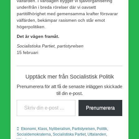
välfärden. I vardagen bygger vi självorganisering
underifrån i breda rörelser där vi oavsett
partitillhörighet med gemensamma krafter försvarar
välfärden, bekämpar rasismen och står emot
högerpolitiken.
Det är vägen framåt.
Socialistiska Partiet, partistyrelsen
15 februari
Upptäck mer från Socialistisk Politik
Prenumerera för att få de senaste inläggen skickade
till din e-post.
Skriv din e-post …
Prenumerera
Kategorier
Ekonomi
,
Klass
,
Nyliberalism
,
Partistyrelsen
,
Politik
,
Socialdemokraterna
,
Socialistiska Partiet
,
Uttalanden
,