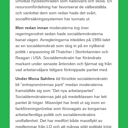
urholkat nyckelområden som hälsovård och skola. En
resursomfördelning har favoriserat de välbeställda
och vanlottat dem som redan hade det svårt,
socialförsäkringssystemen har tunnats ut.
Men redan innan
moderaterna tog över
regeringsrodret sedan hade socialdemokraterna
banat vägen. Avregleringarna inleddes på 1980-talet
av en socialdemokrati som slog in på en nyliberal
politik i anpassning till Thatcher i Storbritannien och
Reagan i USA. Socialdemokratin har förändrats
markant under senaste årtionden och fjärmat sig från
vad arbetarväljare tidigare förknippade partiet med.
Under Mona Sahlins
tid försökte socialdemokratin
bli ”entreprenörernas parti” medan moderaterna
framställde sig som ”Det nya arbetarpartiet”.
Socialdemokraternas jakt på medelklassen har lett
partiet åt höger. Missnöjet har brett ut sig inom en
fackföreningsrörelse som försvagats av borgarnas
arbetarfientliga politik och socialdemokratins
undfallenhet. Det har medfört både massflykt av
medlemmar från LO och att många sökt politiskt tröst