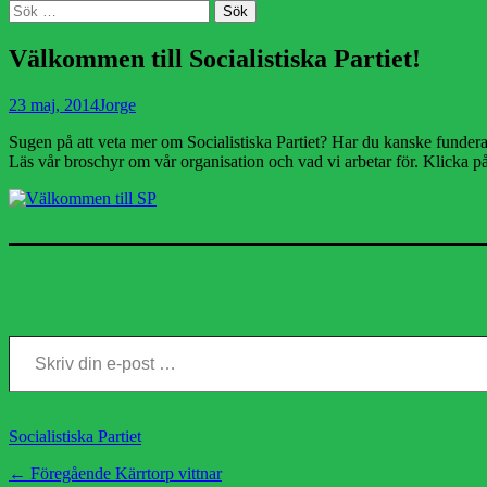
Sök
Sök
efter:
Välkommen till Socialistiska Partiet!
Publicerad
Författare
23 maj, 2014
Jorge
den
Sugen på att veta mer om Socialistiska Partiet? Har du kanske fundera
Läs vår broschyr om vår organisation och vad vi arbetar för. Klicka p
Skriv din e-post …
Kategorier
Socialistiska Partiet
Inläggsnavigering
Föregående
← Föregående
Kärrtorp vittnar