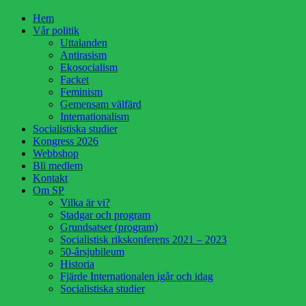
Hoppa
Hem
till
Vår politik
innehåll
Uttalanden
Antirasism
Ekosocialism
Facket
Feminism
Gemensam välfärd
Internationalism
Socialistiska studier
Kongress 2026
Webbshop
Bli medlem
Kontakt
Om SP
Vilka är vi?
Stadgar och program
Grundsatser (program)
Socialistisk rikskonferens 2021 – 2023
50-årsjubileum
Historia
Fjärde Internationalen igår och idag
Socialistiska studier