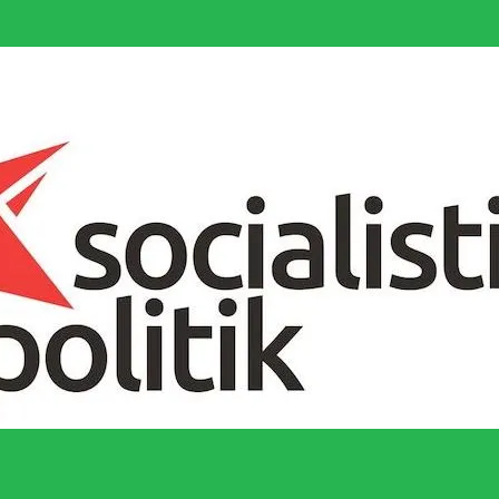
socialistiska Fjärde Internationalen och en viktig tillgång i kampen för 