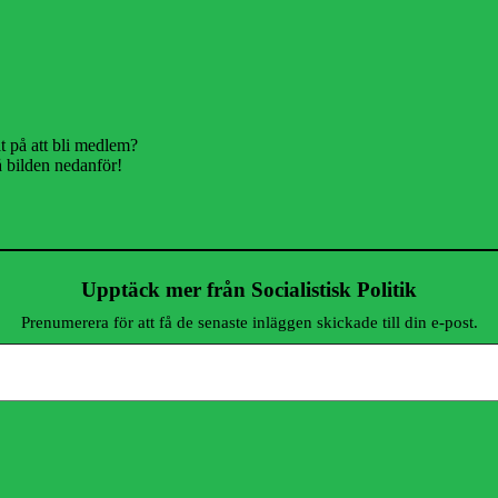
t på att bli medlem?
å bilden nedanför!
Upptäck mer från Socialistisk Politik
Prenumerera för att få de senaste inläggen skickade till din e-post.