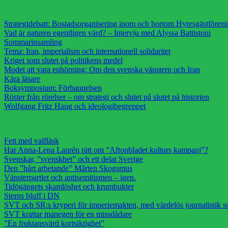
Strategidebatt: Bostadsorganisering inom och bortom Hyresgästfören
Vad är naturen egentligen värd? – Intervju med Alyssa Battistoni
Sommarinsamling
Tema: Iran, imperialism och internationell solidaritet
Kriget som slutet på politikens medel
Modet att vara enhörning: Om den svenska vänstern och Iran
Kära läsare
Boksymposium: Förbannelsen
Röster från rörelser – om strategi och slutet på slutet på historien
Wolfgang Fritz Haug och ideologibegreppet
Fett med valfläsk
Har Anna-Lena Laurén rätt om ”Aftonbladet kulturs kampanj”?
Svenskar, ”svenskhet” och ett delat Sverige
Den ”hårt arbetande” Mårten Skogsmus
Vänsterpartiet och antisemitismen – igen.
Tidögängets skamlöshet och krumbukter
Sterns bluff i DN
SVT och SR:s kryperi för imperiemakten, med värdelös journalistik s
SVT krattar manegen för en missdådare
”En fruktansvärd kortsiktighet”