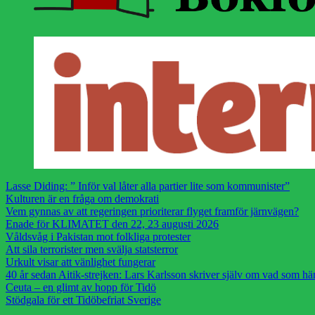
Lasse Diding: ” Inför val låter alla partier lite som kommunister”
Kulturen är en fråga om demokrati
Vem gynnas av att regeringen prioriterar flyget framför järnvägen?
Enade för KLIMATET den 22, 23 augusti 2026
Våldsvåg i Pakistan mot folkliga protester
Att sila terrorister men svälja statsterror
Urkult visar att vänlighet fungerar
40 år sedan Aitik-strejken: Lars Karlsson skriver själv om vad som h
Ceuta – en glimt av hopp för Tidö
Stödgala för ett Tidöbefriat Sverige