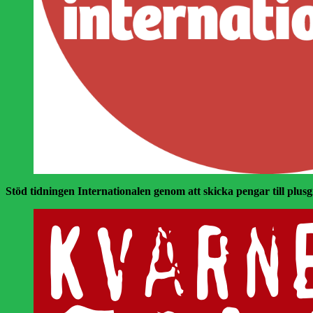
Stöd tidningen Internationalen genom att skicka pengar till plusgir