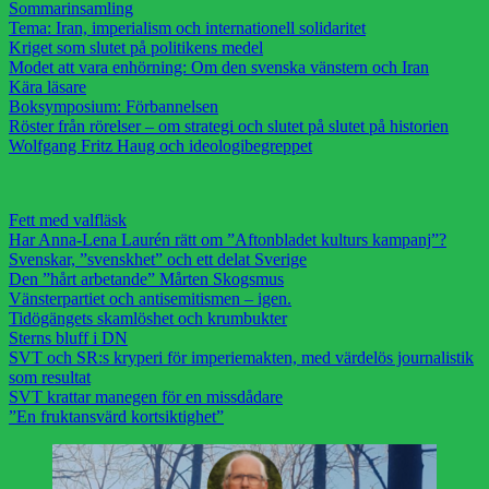
Sommarinsamling
Tema: Iran, imperialism och internationell solidaritet
Kriget som slutet på politikens medel
Modet att vara enhörning: Om den svenska vänstern och Iran
Kära läsare
Boksymposium: Förbannelsen
Röster från rörelser – om strategi och slutet på slutet på historien
Wolfgang Fritz Haug och ideologibegreppet
Fett med valfläsk
Har Anna-Lena Laurén rätt om ”Aftonbladet kulturs kampanj”?
Svenskar, ”svenskhet” och ett delat Sverige
Den ”hårt arbetande” Mårten Skogsmus
Vänsterpartiet och antisemitismen – igen.
Tidögängets skamlöshet och krumbukter
Sterns bluff i DN
SVT och SR:s kryperi för imperiemakten, med värdelös journalistik
som resultat
SVT krattar manegen för en missdådare
”En fruktansvärd kortsiktighet”