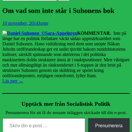
efter:
Om vad som inte står i Suhonens bok
Publicerad
Författare
10 november, 2014
Jorge
den
KOMMENTAR.
Inte på
länge har en politisk författare väckt sådan uppmärksamhet som
Daniel Suhonen. Hans vidräkning med dem som snöpte Håkan
Juholts ordförandeskap ger en unikt tjuvtitt bakom nutidshistoriens
kulisser, särskilt spännande som aktörerna i det politiska
maskineriets dolda strukturer ännu är i maktpositioner. Men viktigare
och mer allmängiltigt än ränksmideriet i S-toppen är den brist på
strukturer Suhonen genom sin skildring av spelet kring
ordförandeposten, möjligen omedvetet, lyfter fram.
Läs mer →
Upptäck mer från Socialistisk Politik
Prenumerera för att få de senaste inläggen skickade till din e-post.
Skriv din e-post …
Prenumerera