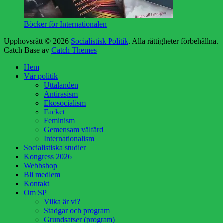
Böcker för Internationalen
Upphovsrätt © 2026
Socialistisk Politik
. Alla rättigheter förbehållna.
Catch Base av
Catch Themes
Rulla
Hem
upp
Vår politik
Uttalanden
Antirasism
Ekosocialism
Facket
Feminism
Gemensam välfärd
Internationalism
Socialistiska studier
Kongress 2026
Webbshop
Bli medlem
Kontakt
Om SP
Vilka är vi?
Stadgar och program
Grundsatser (program)