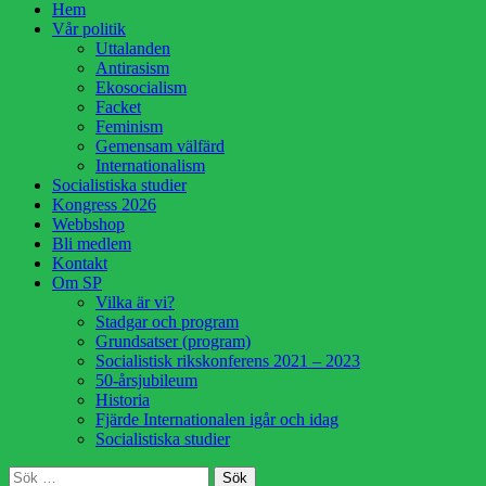
Hoppa
Hem
till
Vår politik
innehåll
Uttalanden
Antirasism
Ekosocialism
Facket
Feminism
Gemensam välfärd
Internationalism
Socialistiska studier
Kongress 2026
Webbshop
Bli medlem
Kontakt
Om SP
Vilka är vi?
Stadgar och program
Grundsatser (program)
Socialistisk rikskonferens 2021 – 2023
50-årsjubileum
Historia
Fjärde Internationalen igår och idag
Socialistiska studier
Sök
Sök