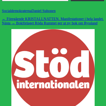
Kategorier
Etiketter
Socialdemokraterna
Daniel Suhonen
Inläggsnavigering
Föregående
← Föregående
KRISTALLNATTEN. Manifestationer i hela landet.
Nästa
inlägg:
Nästa →
Bokförlaget Röda Rummet ger ut ny bok om Ryssland
inlägg: