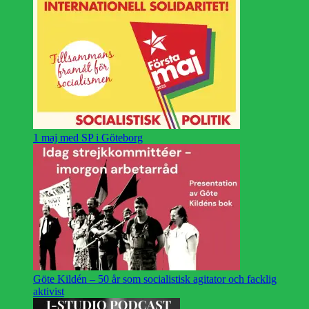
1 maj med SP i Göteborg
Göte Kildén – 50 år som socialistisk agitator och facklig
aktivist