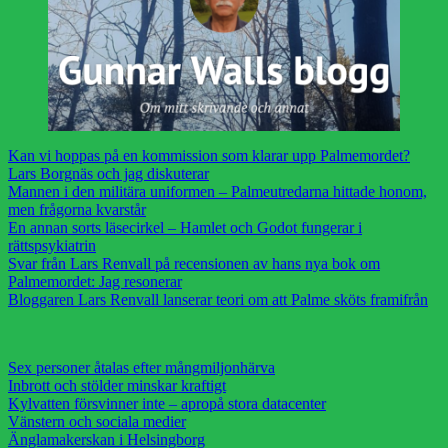
Kan vi hoppas på en kommission som klarar upp Palmemordet?
Lars Borgnäs och jag diskuterar
Mannen i den militära uniformen – Palmeutredarna hittade honom,
men frågorna kvarstår
En annan sorts läsecirkel – Hamlet och Godot fungerar i
rättspsykiatrin
Svar från Lars Renvall på recensionen av hans nya bok om
Palmemordet: Jag resonerar
Bloggaren Lars Renvall lanserar teori om att Palme sköts framifrån
Sex personer åtalas efter mångmiljonhärva
Inbrott och stölder minskar kraftigt
Kylvatten försvinner inte – apropå stora datacenter
Vänstern och sociala medier
Änglamakerskan i Helsingborg