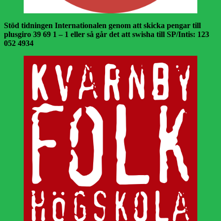
Stöd tidningen Internationalen genom att skicka pengar till
plusgiro 39 69 1 – 1 eller så går det att swisha till SP/Intis: 123
052 4934