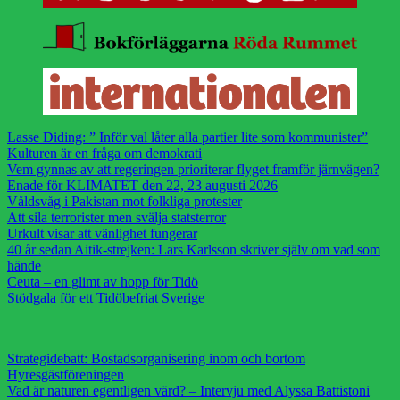
Lasse Diding: ” Inför val låter alla partier lite som kommunister”
Kulturen är en fråga om demokrati
Vem gynnas av att regeringen prioriterar flyget framför järnvägen?
Enade för KLIMATET den 22, 23 augusti 2026
Våldsvåg i Pakistan mot folkliga protester
Att sila terrorister men svälja statsterror
Urkult visar att vänlighet fungerar
40 år sedan Aitik-strejken: Lars Karlsson skriver själv om vad som
hände
Ceuta – en glimt av hopp för Tidö
Stödgala för ett Tidöbefriat Sverige
Strategidebatt: Bostadsorganisering inom och bortom
Hyresgästföreningen
Vad är naturen egentligen värd? – Intervju med Alyssa Battistoni