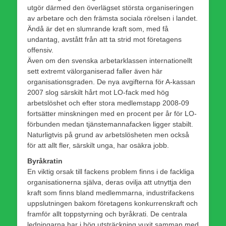
utgör därmed den överlägset största organiseringen
av arbetare och den främsta sociala rörelsen i landet.
Ändå är det en slumrande kraft som, med få
undantag, avstått från att ta strid mot företagens
offensiv.
Även om den svenska arbetarklassen internationellt
sett extremt välorganiserad faller även här
organisationsgraden. De nya avgifterna för A-kassan
2007 slog särskilt hårt mot LO-fack med hög
arbetslöshet och efter stora medlemstapp 2008-09
fortsätter minskningen med en procent per år för LO-
förbunden medan tjänstemannafacken ligger stabilt.
Naturligtvis på grund av arbetslösheten men också
för att allt fler, särskilt unga, har osäkra jobb.
Byråkratin
En viktig orsak till fackens problem finns i de fackliga
organisationerna själva, deras ovilja att utnyttja den
kraft som finns bland medlemmarna, industrifackens
uppslutningen bakom företagens konkurrenskraft och
framför allt toppstyrning och byråkrati. De centrala
ledningarna har i hög utsträckning vuxit samman med