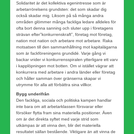
Solidaritet är det kollektiva egenintresse som är
arbetarrörelsens grundsten: det som skadar dig
också skadar mig. Liksom på så många andra
områden glömmer många fackliga ledare alldeles för
ofta bort denna sanning och sluter upp i företagens
strävan efter”konkurrenskraft”, företag mot företag,
nation mot nation och arbetare mot arbetare. Raka
motsatsen till den sammanhållning mot kapitalägarna
som är fackföreningens grundidé. Varje gång vi
backar vrider vi konkurrensspiralen ytterligare ett varv
i kapplöpningen mot botten. Om vi istället vägrar att
konkurrera med arbetare i andra länder eller företag
och håller samman över gränserna skapar vi
utrymme för alla att förbättra sina villkor.
Bygg underifrån
Den fackliga, sociala och politiska kampen handlar
inte bara om att arbetarklassen försvarar eller
försöker flytta fram sina materiella positioner. Även
om är det direkta syftet med varje strid som
utkämpas är att vinna den, blir det materiella
resultatet sällan bestående. Viktigare än att vinna de