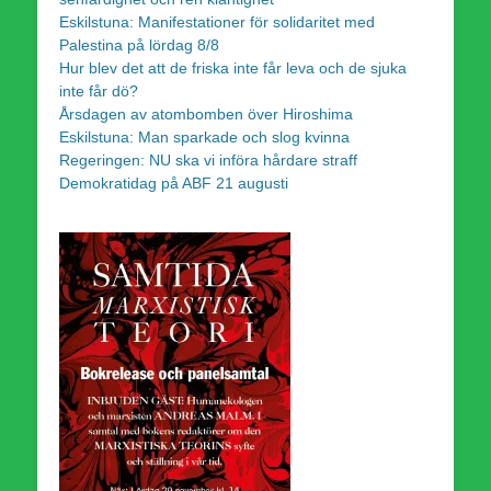
Eskilstuna: Manifestationer för solidaritet med
Palestina på lördag 8/8
Hur blev det att de friska inte får leva och de sjuka
inte får dö?
Årsdagen av atombomben över Hiroshima
Eskilstuna: Man sparkade och slog kvinna
Regeringen: NU ska vi införa hårdare straff
Demokratidag på ABF 21 augusti