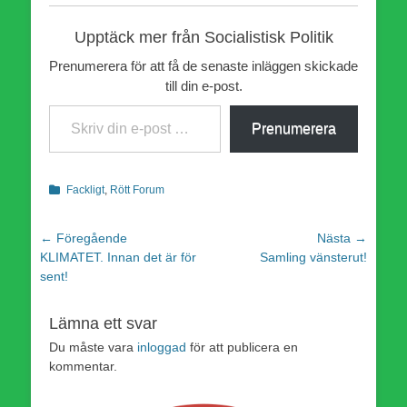
Upptäck mer från Socialistisk Politik
Prenumerera för att få de senaste inläggen skickade
till din e-post.
Skriv din e-post …
Prenumerera
Kategorier
Fackligt
,
Rött Forum
Inläggsnavigering
← Föregående
Nästa →
Föregående
Nästa
KLIMATET. Innan det är för
Samling vänsterut!
inlägg:
inlägg:
sent!
Lämna ett svar
Du måste vara
inloggad
för att publicera en
kommentar.