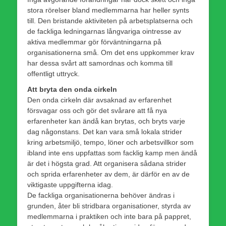
stora rörelser bland medlemmarna har heller synts
till. Den bristande aktiviteten på arbetsplatserna och
de fackliga ledningarnas långvariga ointresse av
aktiva medlemmar gör förväntningarna på
organisationerna små. Om det ens uppkommer krav
har dessa svårt att samordnas och komma till
offentligt uttryck.
Att bryta den onda cirkeln
Den onda cirkeln där avsaknad av erfarenhet
försvagar oss och gör det svårare att få nya
erfarenheter kan ändå kan brytas, och bryts varje
dag någonstans. Det kan vara små lokala strider
kring arbetsmiljö, tempo, löner och arbetsvillkor som
ibland inte ens uppfattas som facklig kamp men ändå
är det i högsta grad. Att organisera sådana strider
och sprida erfarenheter av dem, är därför en av de
viktigaste uppgifterna idag.
De fackliga organisationerna behöver ändras i
grunden, åter bli stridbara organisationer, styrda av
medlemmarna i praktiken och inte bara på pappret,