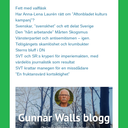
Fett med valfläsk
Har Anna-Lena Laurén rätt om ”Aftonbladet kulturs
kampanj”?
Svenskar, ”svenskhet” och ett delat Sverige
Den ”hårt arbetande” Mårten Skogsmus
Vänsterpartiet och antisemitismen – igen.
Tidögängets skamlöshet och krumbukter
Sterns bluff i DN
SVT och SR:s kryperi för imperiemakten, med
värdelös journalistik som resultat
SVT krattar manegen för en missdådare
”En fruktansvärd kortsiktighet”