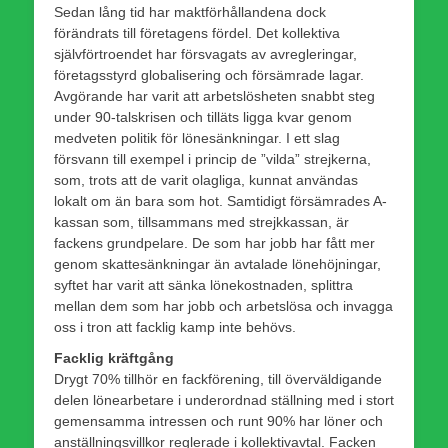
Sedan lång tid har maktförhållandena dock
förändrats till företagens fördel. Det kollektiva
självförtroendet har försvagats av avregleringar,
företagsstyrd globalisering och försämrade lagar.
Avgörande har varit att arbetslösheten snabbt steg
under 90-talskrisen och tilläts ligga kvar genom
medveten politik för lönesänkningar. I ett slag
försvann till exempel i princip de ”vilda” strejkerna,
som, trots att de varit olagliga, kunnat användas
lokalt om än bara som hot. Samtidigt försämrades A-
kassan som, tillsammans med strejkkassan, är
fackens grundpelare. De som har jobb har fått mer
genom skattesänkningar än avtalade lönehöjningar,
syftet har varit att sänka lönekostnaden, splittra
mellan dem som har jobb och arbetslösa och invagga
oss i tron att facklig kamp inte behövs.
Facklig kräftgång
Drygt 70% tillhör en fackförening, till överväldigande
delen lönearbetare i underordnad ställning med i stort
gemensamma intressen och runt 90% har löner och
anställningsvillkor reglerade i kollektivavtal. Facken