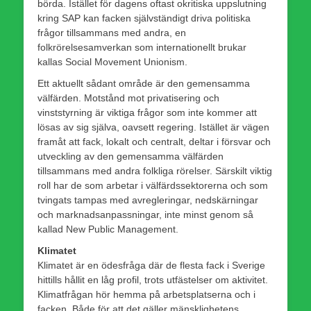
börda. Istället för dagens oftast okritiska uppslutning
kring SAP kan facken självständigt driva politiska
frågor tillsammans med andra, en
folkrörelsesamverkan som internationellt brukar
kallas Social Movement Unionism.
Ett aktuellt sådant område är den gemensamma
välfärden. Motstånd mot privatisering och
vinststyrning är viktiga frågor som inte kommer att
lösas av sig själva, oavsett regering. Istället är vägen
framåt att fack, lokalt och centralt, deltar i försvar och
utveckling av den gemensamma välfärden
tillsammans med andra folkliga rörelser. Särskilt viktig
roll har de som arbetar i välfärdssektorerna och som
tvingats tampas med avregleringar, nedskärningar
och marknadsanpassningar, inte minst genom så
kallad New Public Management.
Klimatet
Klimatet är en ödesfråga där de flesta fack i Sverige
hittills hållit en låg profil, trots utfästelser om aktivitet.
Klimatfrågan hör hemma på arbetsplatserna och i
facken. Både för att det gäller mänsklighetens