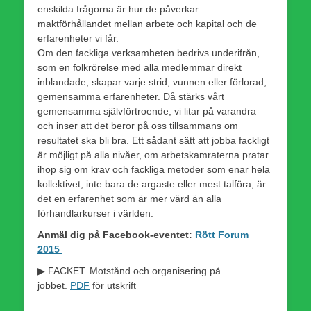
enskilda frågorna är hur de påverkar
maktförhållandet mellan arbete och kapital och de
erfarenheter vi får.
Om den fackliga verksamheten bedrivs underifrån,
som en folkrörelse med alla medlemmar direkt
inblandade, skapar varje strid, vunnen eller förlorad,
gemensamma erfarenheter. Då stärks vårt
gemensamma självförtroende, vi litar på varandra
och inser att det beror på oss tillsammans om
resultatet ska bli bra. Ett sådant sätt att jobba fackligt
är möjligt på alla nivåer, om arbetskamraterna pratar
ihop sig om krav och fackliga metoder som enar hela
kollektivet, inte bara de argaste eller mest talföra, är
det en erfarenhet som är mer värd än alla
förhandlarkurser i världen.
Anmäl dig på Facebook-eventet:
Rött Forum
2015
▶ FACKET. Motstånd och organisering på
jobbet.
PDF
för utskrift