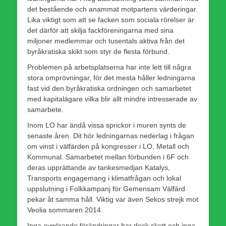
det bestående och anammat motpartens värderingar.
Lika viktigt som att se facken som sociala rörelser är
det därför att skilja fackföreningarna med sina
miljoner medlemmar och tusentals aktiva från det
byråkratiska skikt som styr de flesta förbund.
Problemen på arbetsplatserna har inte lett till några
stora omprövningar, för det mesta håller ledningarna
fast vid den byråkratiska ordningen och samarbetet
med kapitalägare vilka blir allt mindre intresserade av
samarbete.
Inom LO har ändå vissa sprickor i muren synts de
senaste åren. Dit hör ledningarnas nederlag i frågan
om vinst i välfärden på kongresser i LO, Metall och
Kommunal. Samarbetet mellan förbunden i 6F och
deras upprättande av tankesmedjan Katalys,
Transports engagemang i klimatfrågan och lokal
uppslutning i Folkkampanj för Gemensam Välfärd
pekar åt samma håll. Viktig var även Sekos strejk mot
Veolia sommaren 2014.
Inga avgörande förändringar har dock skett och inga