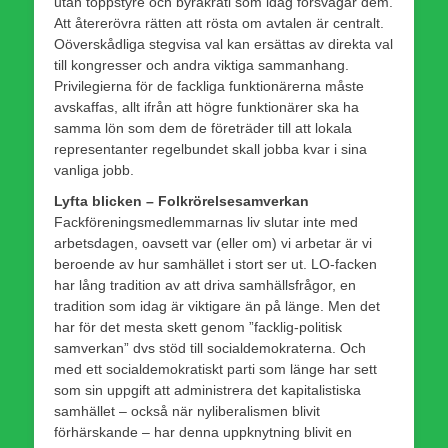
utan toppstyre och byråkrati som idag försvagar dem.
Att återerövra rätten att rösta om avtalen är centralt.
Oöverskådliga stegvisa val kan ersättas av direkta val
till kongresser och andra viktiga sammanhang.
Privilegierna för de fackliga funktionärerna måste
avskaffas, allt ifrån att högre funktionärer ska ha
samma lön som dem de företräder till att lokala
representanter regelbundet skall jobba kvar i sina
vanliga jobb.
Lyfta blicken – Folkrörelsesamverkan
Fackföreningsmedlemmarnas liv slutar inte med
arbetsdagen, oavsett var (eller om) vi arbetar är vi
beroende av hur samhället i stort ser ut. LO-facken
har lång tradition av att driva samhällsfrågor, en
tradition som idag är viktigare än på länge. Men det
har för det mesta skett genom ”facklig-politisk
samverkan” dvs stöd till socialdemokraterna. Och
med ett socialdemokratiskt parti som länge har sett
som sin uppgift att administrera det kapitalistiska
samhället – också när nyliberalismen blivit
förhärskande – har denna uppknytning blivit en