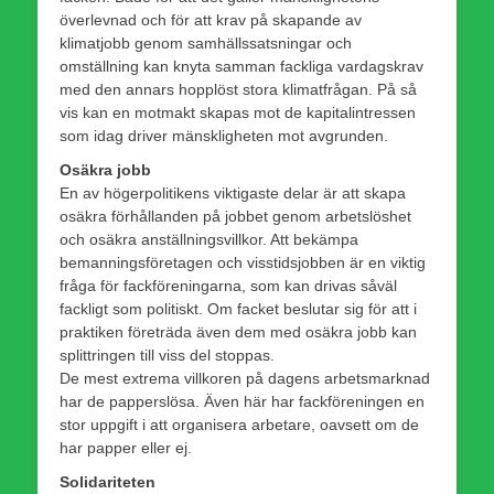
överlevnad och för att krav på skapande av
klimatjobb genom samhällssatsningar och
omställning kan knyta samman fackliga vardagskrav
med den annars hopplöst stora klimatfrågan. På så
vis kan en motmakt skapas mot de kapitalintressen
som idag driver mänskligheten mot avgrunden.
Osäkra jobb
En av högerpolitikens viktigaste delar är att skapa
osäkra förhållanden på jobbet genom arbetslöshet
och osäkra anställningsvillkor. Att bekämpa
bemanningsföretagen och visstidsjobben är en viktig
fråga för fackföreningarna, som kan drivas såväl
fackligt som politiskt. Om facket beslutar sig för att i
praktiken företräda även dem med osäkra jobb kan
splittringen till viss del stoppas.
De mest extrema villkoren på dagens arbetsmarknad
har de papperslösa. Även här har fackföreningen en
stor uppgift i att organisera arbetare, oavsett om de
har papper eller ej.
Solidariteten