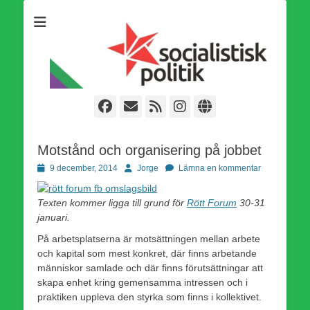
Som medlem i Socialistisk Politik är du medlem i den
Socialistisk Politik
världsomfattande socialistiska Fjärde Internationalen och en viktig
tillgång i kampen för en socialistisk framtid!
Facebook
E-
Webbflöde
Instagram
Webbplats
post
Motstånd och organisering på jobbet
Publicerad
Författare
9 december, 2014
Jorge
Lämna en kommentar
den
Texten kommer ligga till grund för
Rött Forum
30-31
januari.
På arbetsplatserna är motsättningen mellan arbete
och kapital som mest konkret, där finns arbetande
människor samlade och där finns förutsättningar att
skapa enhet kring gemensamma intressen och i
praktiken uppleva den styrka som finns i kollektivet.