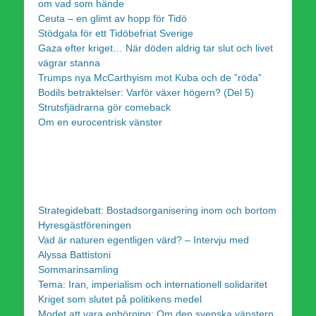
om vad som hände
Ceuta – en glimt av hopp för Tidö
Stödgala för ett Tidöbefriat Sverige
Gaza efter kriget… När döden aldrig tar slut och livet
vägrar stanna
Trumps nya McCarthyism mot Kuba och de ”röda”
Bodils betraktelser: Varför växer högern? (Del 5)
Strutsfjädrarna gör comeback
Om en eurocentrisk vänster
Strategidebatt: Bostadsorganisering inom och bortom
Hyresgästföreningen
Vad är naturen egentligen värd? – Intervju med
Alyssa Battistoni
Sommarinsamling
Tema: Iran, imperialism och internationell solidaritet
Kriget som slutet på politikens medel
Modet att vara enhörning: Om den svenska vänstern