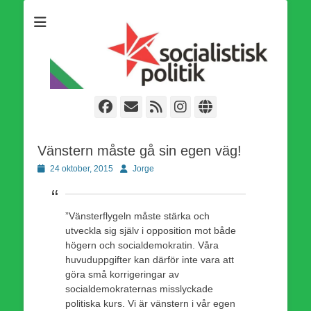
Som medlem i Socialistisk Politik är du medlem i den
Socialistisk Politik
världsomfattande socialistiska Fjärde Internationalen och en viktig
tillgång i kampen för en socialistisk framtid!
Facebook
E-
Webbflöde
Instagram
Webbplats
post
Vänstern måste gå sin egen väg!
Publicerad
Författare
24 oktober, 2015
Jorge
den
”Vänsterflygeln måste stärka och
utveckla sig själv i opposition mot både
högern och socialdemokratin. Våra
huvuduppgifter kan därför inte vara att
göra små korrigeringar av
socialdemokraternas misslyckade
politiska kurs. Vi är vänstern i vår egen