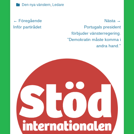
Kategorier
Den nya vänstern
,
Ledare
Inläggsnavigering
← Föregående
Nästa →
Föregående
Nästa
Inför partirådet
Portugals president
inlägg:
inlägg:
förbjuder vänsterregering.
”Demokratin måste komma i
andra hand.”