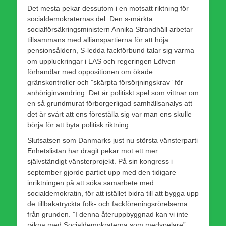
Det mesta pekar dessutom i en motsatt riktning för
socialdemokraternas del. Den s-märkta
socialförsäkringsministern Annika Strandhäll arbetar
tillsammans med allianspartierna för att höja
pensionsåldern, S-ledda fackförbund talar sig varma
om uppluckringar i LAS och regeringen Löfven
förhandlar med oppositionen om ökade
gränskontroller och ”skärpta försörjningskrav” för
anhöriginvandring. Det är politiskt spel som vittnar om
en så grundmurat förborgerligad samhällsanalys att
det är svårt att ens föreställa sig var man ens skulle
börja för att byta politisk riktning.
Slutsatsen som Danmarks just nu största vänsterparti
Enhetslistan har dragit pekar mot ett mer
självständigt vänsterprojekt. På sin kongress i
september gjorde partiet upp med den tidigare
inriktningen på att söka samarbete med
socialdemokratin, för att istället bidra till att bygga upp
de tillbakatryckta folk- och fackföreningsrörelserna
från grunden. ”I denna återuppbyggnad kan vi inte
räkna med Socialdemokraterna som medspelare”