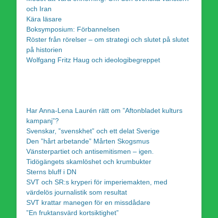
och Iran
Kära läsare
Boksymposium: Förbannelsen
Röster från rörelser – om strategi och slutet på slutet
på historien
Wolfgang Fritz Haug och ideologibegreppet
Har Anna-Lena Laurén rätt om ”Aftonbladet kulturs
kampanj”?
Svenskar, ”svenskhet” och ett delat Sverige
Den ”hårt arbetande” Mårten Skogsmus
Vänsterpartiet och antisemitismen – igen.
Tidögängets skamlöshet och krumbukter
Sterns bluff i DN
SVT och SR:s kryperi för imperiemakten, med
värdelös journalistik som resultat
SVT krattar manegen för en missdådare
”En fruktansvärd kortsiktighet”