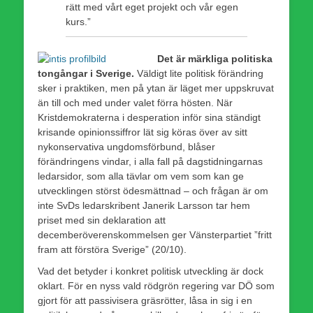
rätt med vårt eget projekt och vår egen
kurs.”
Det är märkliga politiska
tongångar i Sverige.
Väldigt lite politisk förändring
sker i praktiken, men på ytan är läget mer uppskruvat
än till och med under valet förra hösten. När
Kristdemokraterna i desperation inför sina ständigt
krisande opinionssiffror lät sig köras över av sitt
nykonservativa ungdomsförbund, blåser
förändringens vindar, i alla fall på dagstidningarnas
ledarsidor, som alla tävlar om vem som kan ge
utvecklingen störst ödesmättnad – och frågan är om
inte SvDs ledarskribent Janerik Larsson tar hem
priset med sin deklaration att
decemberöverenskommelsen ger Vänsterpartiet ”fritt
fram att förstöra Sverige” (20/10).
Vad det betyder i konkret politisk utveckling är dock
oklart. För en nyss vald rödgrön regering var DÖ som
gjort för att passivisera gräsrötter, låsa in sig i en