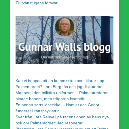
Till tvättstugans försvar
Kan vi hoppas på en kommission som klarar upp
Palmemordet? Lars Borgnäs och jag diskuterar
Mannen i den militära uniformen – Palmeutredarna
hittade honom, men frågorna kvarstår
En annan sorts läsecirkel – Hamlet och Godot
fungerar i rättspsykiatrin
Svar från Lars Renvall på recensionen av hans nya
bok om Palmemordet: Jag resonerar
Bloggaren Lars Renvall lanserar teori om att Palme