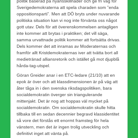
politik baserad på nyansskillnader och ge fri väg för
Sverigedemokraterna att spela charaden som ”enda
oppositionsparti”. Men att DÖ bryts under nuvarande
politiska situation kan vi nog inte förvänta oss något
gott utav. Dels för att överenskommelsen antagligen
inte kommer att brytas i praktiken; det vill säga,
samma urvattnade politik kommer att fortsätta drivas.
Dels kommer det att inramas av Moderaternas och
framför allt Kristdemokraternas iver att tvätta bort all
medietränad alliansretorik och istället gå mot djupblå
hårda-tag-utspel.
Göran Greider anar i en ETC-ledare (21/10) att en
epok är över och att klassdimensionen är på väg att
åter tåga in i den svenska riksdagspolitiken, bara
socialdemokratin överger sin triangulerande
mittenjakt. Det är nog att hoppas väl mycket på
socialdemokratin. Om socialdemokratin skulle hitta
tillbaka till en sedan decennier begravd klassidentitet
så vore det förstås ett enormt framsteg för hela
vänstern, men det är ingen trolig utveckling och
definitivt inget att vänta på.