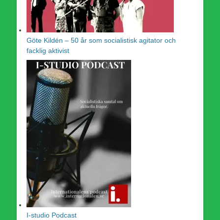
Göte Kildén – 50 år som socialistisk agitator och
facklig aktivist
I-studio Podcast