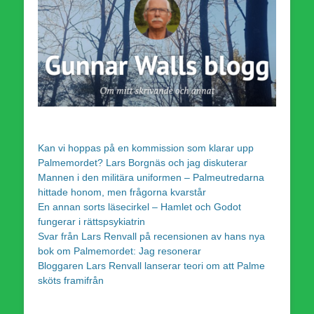
Kan vi hoppas på en kommission som klarar upp
Palmemordet? Lars Borgnäs och jag diskuterar
Mannen i den militära uniformen – Palmeutredarna
hittade honom, men frågorna kvarstår
En annan sorts läsecirkel – Hamlet och Godot
fungerar i rättspsykiatrin
Svar från Lars Renvall på recensionen av hans nya
bok om Palmemordet: Jag resonerar
Bloggaren Lars Renvall lanserar teori om att Palme
sköts framifrån