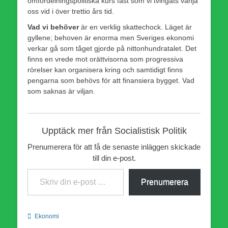
omfördelningspolitiska kurs fast som vi tvingats vänja
oss vid i över trettio års tid.
Vad vi behöver
är en verklig skattechock. Läget är
gyllene; behoven är enorma men Sveriges ekonomi
verkar gå som tåget gjorde på nittonhundra­talet. Det
finns en vrede mot orättvisorna som progressiva
rörelser kan organisera kring och samtidigt finns
pengarna som behövs för att finansiera bygget. Vad
som saknas är viljan.
Upptäck mer från Socialistisk Politik
Prenumerera för att få de senaste inläggen skickade
till din e-post.
Skriv din e-post …
Prenumerera
Kategorier
Ekonomi