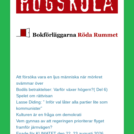
Att försöka vara en ljus människa när mörkret
svämmar över
Bodils betraktelser: Varför växer högern?( Del 6)
Spelet om rättvisan
Lasse Diding: ” Inför val låter alla partier lite som
kommunister”
Kulturen är en fråga om demokrati
Vem gynnas av att regeringen prioriterar flyget
framför järnvägen?
Enade för KLIMATET den 22, 23 augusti 2026