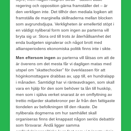
regering och opposition gärna framställer det – är
den verkligen inte. Det tillhör den mediala logiken att
framställa de marginella skillnaderna mellan blocken
som avgrundsdjupa. Verkligheten är emellertid stöpt i
en väldigt nyliberal form som ingen av parterna vill
bryta sig ur. Stora ord till trots är återhållsamhet det
enda budgeten signalerar och något brott med
alliansperiodens ekonomiska politik finns inte i sikte.
Men eftersom ingen
av parterna vill låtsas om att de
är överens om det mesta får vi dagligen matas med
utspel om ”skattechocker” för överklassen för att
höginkomsttagare drabbas av, upp till, en hundralapp
i månaden. Samtidigt har vi ränteavdragen, som skall
vara en hjälp för den som behöver ta lån till husköp,
men som i själva verket snarast är en omflyttning av
trettio miljarder skattekronor per år från den fattigaste
tiondelen av befolkningen till den rikaste. De
nyliberala dogmerna om hur samhället skall
organiseras finns det knappast någon seriös debattör
som försvarar. Ändå ligger samma