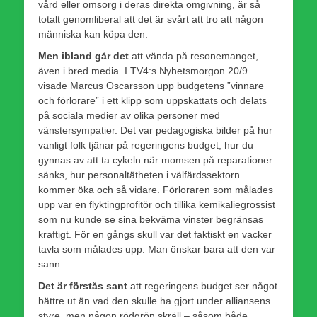
vård eller omsorg i deras direkta omgivning, är så
totalt genomliberal att det är svårt att tro att någon
människa kan köpa den.
Men ibland går det
att vända på resonemanget,
även i bred media. I TV4:s Nyhetsmorgon 20/9
visade Marcus Oscarsson upp budgetens ”vinnare
och förlorare” i ett klipp som uppskattats och delats
på sociala medier av olika personer med
vänstersympatier. Det var pedagogiska bilder på hur
vanligt folk tjänar på regeringens budget, hur du
gynnas av att ta cykeln när momsen på reparationer
sänks, hur personal­tätheten i välfärds­sektorn
kommer öka och så vidare. Förloraren som målades
upp var en flyktingprofitör och tillika kemikaliegrossist
som nu kunde se sina bekväma vinster begränsas
kraftigt. För en gångs skull var det faktiskt en vacker
tavla som målades upp. Man önskar bara att den var
sann.
Det är förstås sant
att regeringens budget ser något
bättre ut än vad den skulle ha gjort under alliansens
styre, men någon rödgrön skräll – såsom både