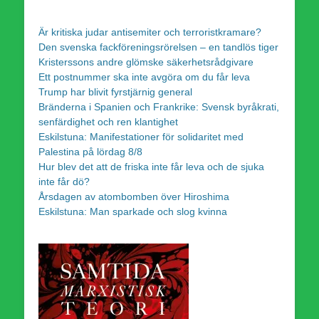
Är kritiska judar antisemiter och terroristkramare?
Den svenska fackföreningsrörelsen – en tandlös tiger
Kristerssons andre glömske säkerhetsrådgivare
Ett postnummer ska inte avgöra om du får leva
Trump har blivit fyrstjärnig general
Bränderna i Spanien och Frankrike: Svensk byråkrati,
senfärdighet och ren klantighet
Eskilstuna: Manifestationer för solidaritet med
Palestina på lördag 8/8
Hur blev det att de friska inte får leva och de sjuka
inte får dö?
Årsdagen av atombomben över Hiroshima
Eskilstuna: Man sparkade och slog kvinna