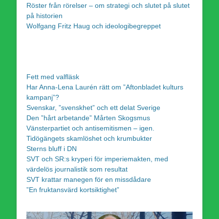
Röster från rörelser – om strategi och slutet på slutet
på historien
Wolfgang Fritz Haug och ideologibegreppet
Fett med valfläsk
Har Anna-Lena Laurén rätt om ”Aftonbladet kulturs
kampanj”?
Svenskar, ”svenskhet” och ett delat Sverige
Den ”hårt arbetande” Mårten Skogsmus
Vänsterpartiet och antisemitismen – igen.
Tidögängets skamlöshet och krumbukter
Sterns bluff i DN
SVT och SR:s kryperi för imperiemakten, med
värdelös journalistik som resultat
SVT krattar manegen för en missdådare
”En fruktansvärd kortsiktighet”