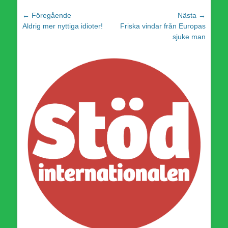
Inläggsnavigering
← Föregående
Nästa →
Föregående
Nästa
Aldrig mer nyttiga idioter!
Friska vindar från Europas
inlägg:
inlägg:
sjuke man