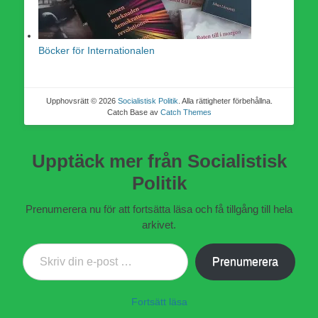
Böcker för Internationalen
Upphovsrätt © 2026
Socialistisk Politik
. Alla rättigheter förbehållna.
Catch Base av
Catch Themes
Upptäck mer från Socialistisk
Politik
Prenumerera nu för att fortsätta läsa och få tillgång till hela
arkivet.
Skriv din e-post …
Prenumerera
Fortsätt läsa