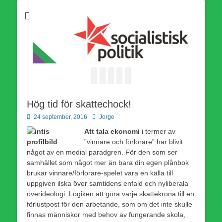
Som medlem i Socialistisk Politik är du medlem i den
Socialistisk Politik
världsomfattande socialistiska Fjärde Internationalen och en viktig
tillgång i kampen för en socialistisk framtid!
Facebook
E-
Webbflöde
Instagram
Webbplats
post
Hög tid för skattechock!
Publicerad
Författare
24 september, 2016
Jorge
den
Att tala ekonomi
i termer av
”vinnare och förlorare” har blivit
något av en medial paradgren. För den som ser
samhället som något mer än bara din egen plånbok
brukar vinnare/förlorare-spelet vara en källa till
uppgiven ilska över samtidens enfald och nyliberala
överideologi. Logiken att göra varje skattekrona till en
förlustpost för den arbetande, som om det inte skulle
finnas människor med behov av fungerande skola,