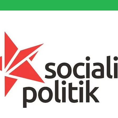
somfattande socialistiska Fjärde Internationalen och en viktig tillgång i kampe
k