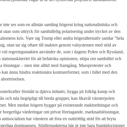
 inte ses som en allmän samling högerut kring nationalistiska och
al utan som uttryck för samhällelig polarisering under trycket av den
talismens kris. Vare sig Trump eller andra högeralternativ samlar ”hela
ig, utan tar sig oftare till makten genom valsystemen med stöd av
äl vid regeringsmakten använder de, som i dagens Polen och Ryssland,
la statsmaskineriet för att behärska opinionen, stöpa om samhället och
a lösningar – men inte alltid med framgång. Massprotester och
kan ännu hindra reaktionära kontrareformer, som i fallet med den
abortrörelsen.
nsterkrafter förmått ta djärva initiativ, bygga på folklig kamp och
rån och tala begripligt till breda grupper, kan likaväl vänsterpolen
met. Men medan högern bygger på existerande maktordningar och
de borgerliga värderingar om privat företagande, marknadslösningar,
antisocialism har vänstern att föra en outtröttlig strid för att bryta
gerliga dominansen. Stödjepunkterna här är inte bara framtidsvisioner