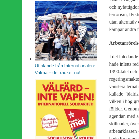
och nyfattigdo
terrorism, flyk
utan alternativ
kämpar andra fö
Arbetarrörels
I det inledande
hade inletts re
Uttalande från Internationalen:
1990-talet och 
Vakna – det räcker nu!
regeringsmakten
vänsteralternat
kallade ”blairi
vilken i hög gr
följder. Genom 
agendan med avr
skillnader, öve
arbetarklassen 
hade förknippat