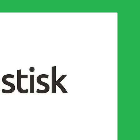
n för en socialistisk framtid!