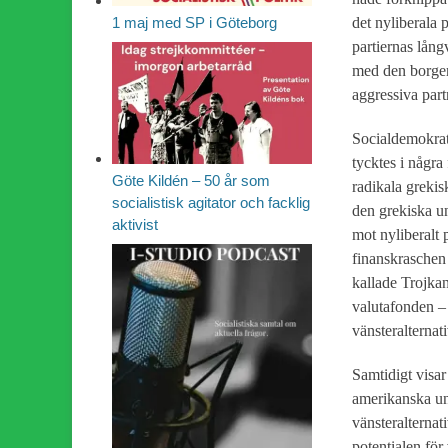
1 maj med SP i Göteborg
det nyliberala 
partiernas lång
med den borgerl
aggressiva par
Socialdemokrat
tycktes i någr
Göte Kildén – 50 år som
radikala grekis
socialistisk agitator och facklig
den grekiska u
aktivist
mot nyliberalt 
finanskraschen 
kallade Trojka
valutafonden –
vänsteralternat
Samtidigt visar
amerikanska un
vänsteralterna
potentialen för