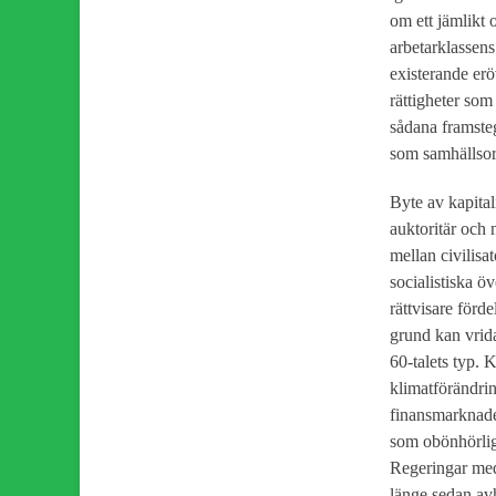
om ett jämlikt
arbetarklassens 
existerande er
rättigheter som
sådana framste
som samhällsor
Byte av kapital
auktoritär och 
mellan civilisa
socialistiska ö
rättvisare förd
grund kan vrida
60-talets typ.
klimatförändrin
finansmarknader
som obönhörligt
Regeringar med 
länge sedan av