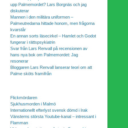
upp Palmemordet? Lars Borgnäs och jag
diskuterar
Mannen i den militära uniformen –
Palmeutredarna hittade honom, men frågorna
kvarstår
En annan sorts läsecirkel – Hamlet och Godot
fungerar i rättspsykiatrin
Svar från Lars Renvall på recensionen av
hans nya bok om Palmemordet: Jag
resonerar
Bloggaren Lars Renvall lanserar teori om att
Palme sköts framifrån
Flickmördaren
Sjukhusmorden i Malmö
Internationellt efterlyst svensk dömd i Irak
Vänsterns största Youtube-kanal – intressant i
Flamman