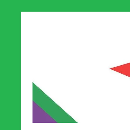
Som medlem i Socialistisk Politik är du medlem i den värld
Socialistisk Politi