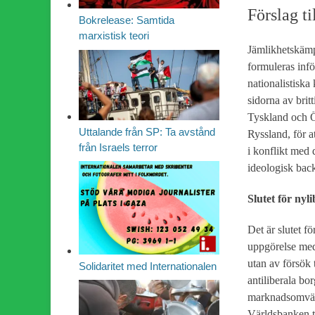
Förslag ti
Bokrelease: Samtida
marxistisk teori
Jämlikhetskämpa
formuleras inf
nationalistiska
sidorna av
brit
Tyskland och Ös
Uttalande från SP: Ta avstånd
Ryssland, för a
från Israels terror
i konflikt med 
ideologisk back
Slutet för nyl
Det är slutet fö
uppgörelse med
utan av försök 
Solidaritet med Internationalen
antiliberala bor
marknadsomväl
Världsbanken ti