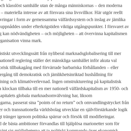
 och klasslöst samhälle utan de många människornas – den moderna
– materiella intresse av att försvara sina livsvillkor. Här utgör reellt
övringar i form av gemensamma välfärdssystem och inslag av jämlika
 uppnåddes under efterkrigstiden viktiga utgångspunkter. I försvaret av
g kan nödvändigheten – och möjligheten – att övervinna kapitalismen
ganisation vinna mark.
istiskt utvecklingssätt från nyliberal marknadsglobalisering till mer
nationell reglering ställer det mänskliga samhället inför akuta val
torisk tillbakagång med förvärrade barbariska förhållanden – eller
vergång till demokratisk och jämlikhetsinriktad hushållning för
elning och klimatöverlevnad. Ingen omstrukturering på kapitalistisk
 klockan tillbaka till en mer nationell välfärdskapitalism av 1950- och
 Kapitalets globala marknadsomvälvning har, liksom
garna, passerat sina ”points of no return” och omvandlingstrycket från
 och transnationella världsbolag utvecklar en självförstärkande logik
 tränger igenom politiska spärrar och försök till modifieringar.
de bästa ambitioner förvandlas till hjälplösa marionetter som för
hänt sig möjligheterna att ta politiskt kommando över ekonomisk