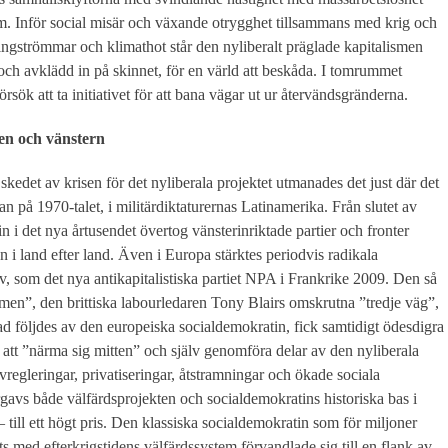
m. Inför social misär och växande otrygghet tillsammans med krig och
tingströmmar och klimathot står den nyliberalt präglade kapitalismen
 och avklädd in på skinnet, för en värld att beskåda. I tomrummet
rsök att ta initiativet för att bana vägar ut ur återvändsgränderna.
en och vänstern
 skedet av krisen för det nyliberala projektet utmanades det just där det
dan på 1970-talet, i militärdiktaturernas Latinamerika. Från slutet av
in i det nya årtusendet övertog vänsterinriktade partier och fronter
 i land efter land. Även i Europa stärktes periodvis radikala
iv, som det nya antikapitalistiska partiet NPA i Frankrike 2009. Den så
smen”, den brittiska labourledaren Tony Blairs omskrutna ”tredje väg”,
ad följdes av den europeiska socialdemokratin, fick samtidigt ödesdigra
att ”närma sig mitten” och själv genomföra delar av den nyliberala
egleringar, privatiseringar, åtstramningar och ökade sociala
rgavs både välfärdsprojekten och socialdemokratins historiska bas i
– till ett högt pris. Den klassiska socialdemokratin som för miljoner
s med efterkrigstidens välfärdssystem förvandlade sig till en flank av