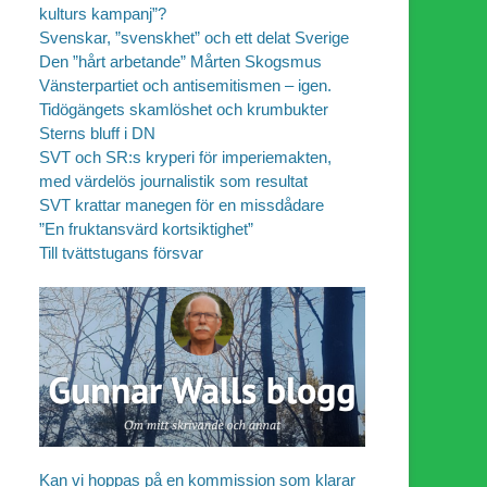
kulturs kampanj”?
Svenskar, ”svenskhet” och ett delat Sverige
Den ”hårt arbetande” Mårten Skogsmus
Vänsterpartiet och antisemitismen – igen.
Tidögängets skamlöshet och krumbukter
Sterns bluff i DN
SVT och SR:s kryperi för imperiemakten,
med värdelös journalistik som resultat
SVT krattar manegen för en missdådare
”En fruktansvärd kortsiktighet”
Till tvättstugans försvar
Kan vi hoppas på en kommission som klarar