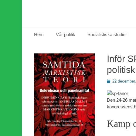
Primär meny
Hoppa
Hem
Vår politik
Socialistiska studier
till
innehåll
Inför S
politis
Publicerad
22 december,
den
Den 24-26 mars
kongressens 
Kamp o