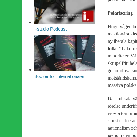
Polarisering
Högervågen bör
I-studio Podcast
reaktionära ide
nyliberala kapi
folket” bakom s
minoriteter. V
skrupelfritt he
genomdriva sin
Böcker för Internationalen
motståndskamp 
massiva polska 
Där radikala vä
rörelse underif
erövra tomrum
starkt etablera
nationalism och 
igenom den bor