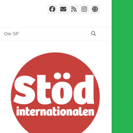
Facebook
E-
Webbflöde
Instagram
Webbplat
post
Sök
Om SP