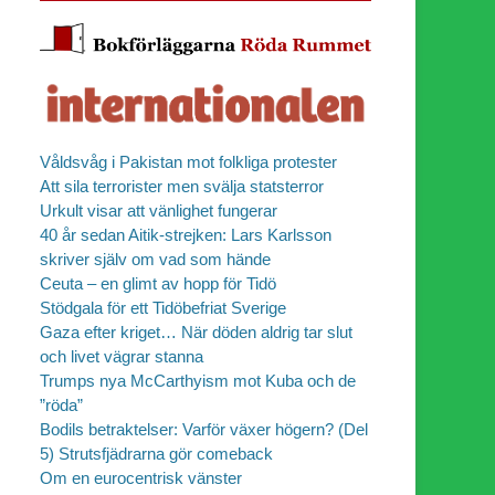
Våldsvåg i Pakistan mot folkliga protester
Att sila terrorister men svälja statsterror
Urkult visar att vänlighet fungerar
40 år sedan Aitik-strejken: Lars Karlsson
skriver själv om vad som hände
Ceuta – en glimt av hopp för Tidö
Stödgala för ett Tidöbefriat Sverige
Gaza efter kriget… När döden aldrig tar slut
och livet vägrar stanna
Trumps nya McCarthyism mot Kuba och de
”röda”
Bodils betraktelser: Varför växer högern? (Del
5) Strutsfjädrarna gör comeback
Om en eurocentrisk vänster