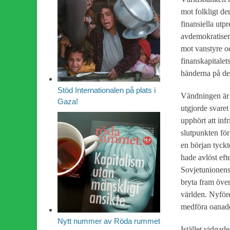
mot folkligt d
finansiella utp
avdemokratiser
mot vanstyre och
finanskapitalet
händerna på de 
Stöd Internationalen på plats i
Vändningen är r
Gaza!
utgjorde svaret
upphört att inf
slutpunkten för
en början tyckt
hade avlöst ef
Sovjetunionens
bryta fram över
världen. Nyföre
medföra oanade 
Nytt nummer av Röda rummet
Istället vidga