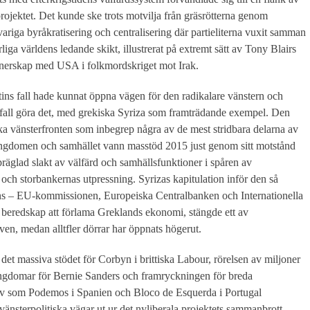
projektet. Det kunde ske trots motvilja från gräsrötterna genom
variga byråkratisering och centralisering där partieliterna vuxit samman
iga världens ledande skikt, illustrerat på extremt sätt av Tony Blairs
tnerskap med USA i folkmordskriget mot Irak.
ins fall hade kunnat öppna vägen för den radikalare vänstern och
a fall göra det, med grekiska Syriza som framträdande exempel. Den
ka vänsterfronten som inbegrep några av de mest stridbara delarna av
ngdomen och samhället vann masstöd 2015 just genom sitt motstånd
präglad slakt av välfärd och samhällsfunktioner i spåren av
och storbankernas utpressning. Syrizas kapitulation inför den så
ns – EU-kommissionen, Europeiska Centralbanken och Internationella
 beredskap att förlama Greklands ekonomi, stängde ett av
iven, medan alltfler dörrar har öppnats högerut.
 det massiva stödet för Corbyn i brittiska Labour, rörelsen av miljoner
gdomar för Bernie Sanders och framryckningen för breda
tiv som Podemos i Spanien och Bloco de Esquerda i Portugal
 vänsterpolitiska vägar ut ur det nyliberala projektets sammanbrott.