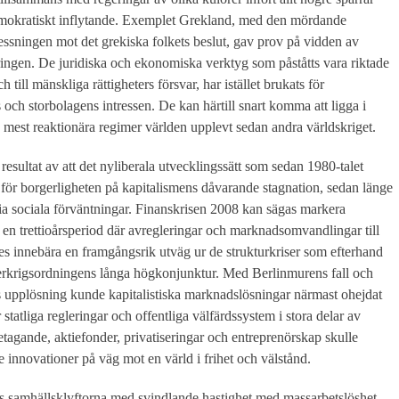
emokratiskt inflytande. Exemplet Grekland, med den mördande
ressningen mot det grekiska folkets beslut, gav prov på vidden av
ingen. De juridiska och ekonomiska verktyg som påståtts vara riktade
 till mänskliga rättigheters försvar, har istället brukats för
s och storbolagens intressen. De kan härtill snart komma att ligga i
mest reaktionära regimer världen upplevt sedan andra världskriget.
esultat av att det nyliberala utvecklingssätt som sedan 1980-talet
 för borgerligheten på kapitalismens dåvarande stagnation, sedan länge
ria sociala förväntningar. Finanskrisen 2008 kan sägas markera
 en trettioårsperiod där avregleringar och marknadsomvandlingar till
es innebära en framgångsrik utväg ur de strukturkriser som efterhand
terkrigsordningens långa högkonjunktur. Med Berlinmurens fall och
 upplösning kunde kapitalistiska marknadslösningar närmast ohejdat
 statliga regleringar och offentliga välfärdssystem i stora delar av
tagande, aktiefonder, privatiseringar och entreprenörskap skulle
innovationer på väg mot en värld i frihet och välstånd.
des samhällsklyftorna med svindlande hastighet med massarbetslöshet