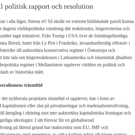
ll politisk rapport och resolution
r i alla läger, förena er! Så skulle en extremt brådskande paroll kunna
ör dagens världspolitiska vändning där reaktionära, högerextrema och
 krafter tagit initiativet. Från Trump i USA över de främlingsfientliga
tiska Brexit, hotet från Le Pen i Frankrike, invandrarfientlig offensiv i
terrike till auktoritära konservativa regimer i Östeuropa och
tt inte tala om högerreaktionen i Latinamerika och
islamistisk jihadism
despotiska regimer i Mellanöstern
upplever världen en politisk och
lash av historiska mått.
iberalismens triumftid
r det nyliberala projektets triumftid vi upplever, inte i form av
 kapitalismen eller slut på privatiseringar och marknadsomvälvning,
till återgång i riktning mot mer auktoritära kapitalistiska lösningar och
gerliga ideologier. I sitt försvar för en globaliserad
vning på liberal grund har maktcentra som EU, IMF och
llsammans med regeringar av olika kulörer infört allt högre spärrar