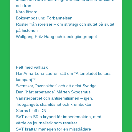
och Iran
Kära läsare
Boksymposium: Förbannelsen
Röster från rörelser – om strategi och slutet på slutet
på historien
Wolfgang Fritz Haug och ideologibegreppet
Fett med valfläsk
Har Anna-Lena Laurén rätt om ”Aftonbladet kulturs
kampanj”?
Svenskar, ”svenskhet” och ett delat Sverige
Den ”hårt arbetande” Mårten Skogsmus
Vänsterpartiet och antisemitismen – igen.
Tidögängets skamlöshet och krumbukter
Sterns bluff i DN
SVT och SR:s kryperi för imperiemakten, med
värdelös journalistik som resultat
SVT krattar manegen för en missdådare