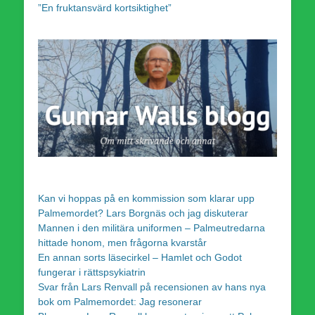
”En fruktansvärd kortsiktighet”
Kan vi hoppas på en kommission som klarar upp
Palmemordet? Lars Borgnäs och jag diskuterar
Mannen i den militära uniformen – Palmeutredarna
hittade honom, men frågorna kvarstår
En annan sorts läsecirkel – Hamlet och Godot
fungerar i rättspsykiatrin
Svar från Lars Renvall på recensionen av hans nya
bok om Palmemordet: Jag resonerar