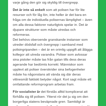
varje gång den gör sig skyldig till övergrepp.
Det är inte så enkelt
som att polisen har för lite
resurser och för låg lön, inte heller är det bara en
fråga om de individuella polisernas lämplighet – även
om alla dessa faktorer naturligtvis spelar in. Det är
djupare strukturer som måste utredas och
reformeras.
Det behövs oberoende granskande instanser som
utreder dödsfall och övergrepp i samband med
polisingripanden – det är en orimlig uppgift att ålägga
kollegor att utreda varandra. Poliser som avlossar
sina pistoler måste tas från gatan tills dess deras
agerande har bedömts korrekt. Människor som
upplevt att poliser överskrider sina befogenheter
måste ha någonstans att vända sig där deras
vittnesmål faktiskt betyder något. Kort sagt måste ett
omfattande reformprogram arbetas fram.
För socialister är
det förstås alltid komplicerat att
förhålla sig till polisen. Ytterst rör det ju sig om den
borgerliga statens beväpnade gren. Samtidigt är