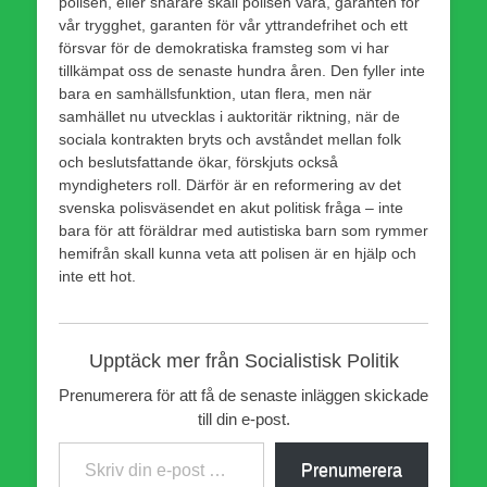
polisen, eller snarare skall polisen vara, garanten för
vår trygghet, garanten för vår yttrandefrihet och ett
försvar för de demokratiska framsteg som vi har
tillkämpat oss de senaste hundra åren. Den fyller inte
bara en samhällsfunktion, utan flera, men när
samhället nu utvecklas i auktoritär riktning, när de
sociala kontrakten bryts och avståndet mellan folk
och beslutsfattande ökar, förskjuts också
myndigheters roll. Därför är en reformering av det
svenska polisväsendet en akut politisk fråga – inte
bara för att föräldrar med autistiska barn som rymmer
hemifrån skall kunna veta att polisen är en hjälp och
inte ett hot.
Upptäck mer från Socialistisk Politik
Prenumerera för att få de senaste inläggen skickade
till din e-post.
Skriv din e-post …
Prenumerera