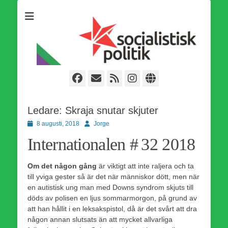
Som medlem i Socialistisk Politik är du medlem i den
Socialistisk Politik
världsomfattande socialistiska Fjärde Internationalen och en viktig
tillgång i kampen för en socialistisk framtid!
Facebook
E-
Webbflöde
Instagram
Webbplats
post
Ledare: Skraja snutar skjuter
Publicerad
Författare
8 augusti, 2018
Jorge
den
Internationalen # 32 2018
Om det någon gång
är viktigt att inte raljera och ta
till yviga gester så är det när människor dött, men när
en autistisk ung man med Downs syndrom skjuts till
döds av polisen en ljus sommarmorgon, på grund av
att han hållit i en leksakspistol, då är det svårt att dra
någon annan slutsats än att mycket allvarliga