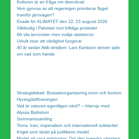
Kulturen är en fråga om demokrati
Vem gynnas av att regeringen prioriterar flyget
framför järnvägen?
Enade för KLIMATET den 22, 23 augusti 2026
Våldsvåg i Pakistan mot folkliga protester
Att sila terrorister men svälja statsterror
Urkult visar att vänlighet fungerar
40 år sedan Aitik-strejken: Lars Karlsson skriver själv
om vad som hände
Strategidebatt: Bostadsorganisering inom och bortom
Hyresgästföreningen
Vad är naturen egentligen värd? – Intervju med
Alyssa Battistoni
Sommarinsamling
Tema: Iran, imperialism och internationell solidaritet
Kriget som slutet på politikens medel
Modet att vara enhörning: Om den svenska vänstern