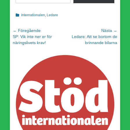
Kategorier
Internationalen
,
Ledare
Inläggsnavigering
← Föregående
Nästa →
Föregående
Nästa
SP: Vik inte ner er för
Ledare: Att se bortom de
inlägg:
inlägg:
näringslivets krav!
brinnande bilarna