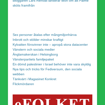
Bloggaren Lars Renvall lanserar teori om att Palme
sköts framifrån
Sex personer åtalas efter mångmiljonhärva
Inbrott och stölder minskar kraftigt
Kylvatten försvinner inte – apropå stora datacenter
Vänstern och sociala medier
Änglamakerskan i Helsingborg
Vänsterpartiets familjepaket
En dömd palestinier i Israel behöver inte vara skyldig
Nya tips och tricks för Fediversum, den sociala
webben
Tänkvärt i Magasinet Konkret
Flickmördaren