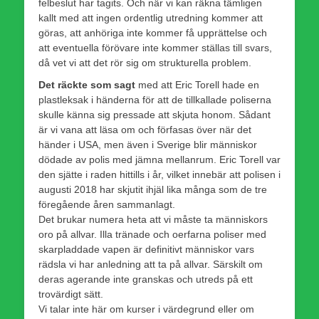
felbeslut har tagits. Och när vi kan räkna tämligen
kallt med att ingen ordentlig utredning kommer att
göras, att anhöriga inte kommer få upprättelse och
att eventuella förövare inte kommer ställas till svars,
då vet vi att det rör sig om strukturella problem.
Det räckte som sagt
med att Eric Torell hade en
plastleksak i händerna för att de tillkallade poliserna
skulle känna sig pressade att skjuta honom. Sådant
är vi vana att läsa om och förfasas över när det
händer i USA, men även i Sverige blir människor
dödade av polis med jämna mellanrum. Eric Torell var
den sjätte i raden hittills i år, vilket innebär att polisen i
augusti 2018 har skjutit ihjäl lika många som de tre
föregående åren sammanlagt.
Det brukar numera heta att vi måste ta människors
oro på allvar. Illa tränade och oerfarna poliser med
skarpladdade vapen är definitivt människor vars
rädsla vi har anledning att ta på allvar. Särskilt om
deras agerande inte granskas och utreds på ett
trovärdigt sätt.
Vi talar inte här om kurser i värdegrund eller om