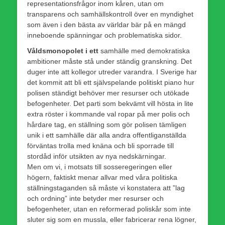
representationsfrågor inom kåren, utan om
transparens och samhällskontroll över en myndighet
som även i den bästa av världar bär på en mängd
inneboende spänningar och problematiska sidor.
Våldsmonopolet i ett
samhälle med demokratiska
ambitioner måste stå under ständig granskning. Det
duger inte att kollegor utreder varandra. I Sverige har
det kommit att bli ett självspelande politiskt piano hur
polisen ständigt behöver mer resurser och utökade
befogenheter. Det parti som bekvämt vill hösta in lite
extra röster i kommande val ropar på mer polis och
hårdare tag, en ställning som gör polisen tämligen
unik i ett samhälle där alla andra offentliganställda
förväntas trolla med knäna och bli sporrade till
stordåd inför utsikten av nya nedskärningar.
Men om vi, i motsats till sosseregeringen eller
högern, faktiskt menar allvar med våra politiska
ställningstaganden så måste vi konstatera att ”lag
och ordning” inte betyder mer resurser och
befogenheter, utan en reformerad poliskår som inte
sluter sig som en mussla, eller fabricerar rena lögner,