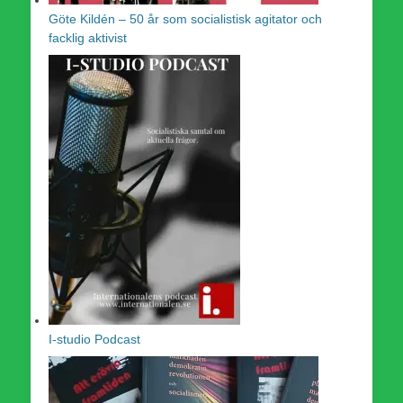
Göte Kildén – 50 år som socialistisk agitator och
facklig aktivist
I-studio Podcast