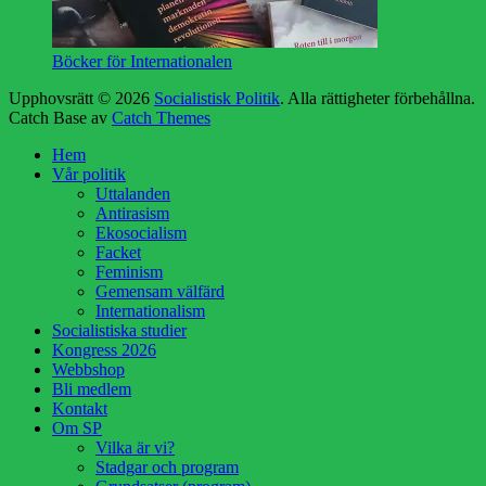
Böcker för Internationalen
Upphovsrätt © 2026
Socialistisk Politik
. Alla rättigheter förbehållna.
Catch Base av
Catch Themes
Rulla
Hem
upp
Vår politik
Uttalanden
Antirasism
Ekosocialism
Facket
Feminism
Gemensam välfärd
Internationalism
Socialistiska studier
Kongress 2026
Webbshop
Bli medlem
Kontakt
Om SP
Vilka är vi?
Stadgar och program