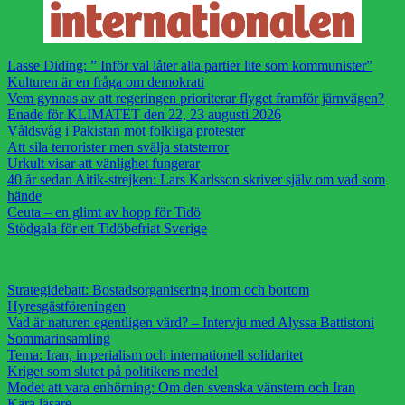
Lasse Diding: ” Inför val låter alla partier lite som kommunister”
Kulturen är en fråga om demokrati
Vem gynnas av att regeringen prioriterar flyget framför järnvägen?
Enade för KLIMATET den 22, 23 augusti 2026
Våldsvåg i Pakistan mot folkliga protester
Att sila terrorister men svälja statsterror
Urkult visar att vänlighet fungerar
40 år sedan Aitik-strejken: Lars Karlsson skriver själv om vad som
hände
Ceuta – en glimt av hopp för Tidö
Stödgala för ett Tidöbefriat Sverige
Strategidebatt: Bostadsorganisering inom och bortom
Hyresgästföreningen
Vad är naturen egentligen värd? – Intervju med Alyssa Battistoni
Sommarinsamling
Tema: Iran, imperialism och internationell solidaritet
Kriget som slutet på politikens medel
Modet att vara enhörning: Om den svenska vänstern och Iran
Kära läsare