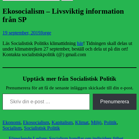
efter:
Ekosocialism – Livsviktig information
från SP
Publicerad
Författare
19 september, 2019
Jorge
den
Läs Socialistisk Politiks klimattidning
här
! Tidningen skall delas ut
under klimatstrejken 27 september, beställ och dela ut på din ort!
Kontakta socialistiskpolitik (@) gmail.com
Upptäck mer från Socialistisk Politik
Prenumerera för att få de senaste inläggen skickade till din e-post.
Skriv din e-post …
Prenumerera
Kategorier
Ekonomi
,
Ekosocialism
,
Kapitalism
,
Klimat
,
Miljö
,
Politik
,
Socialism
,
Socialistisk Politik
Föregående
← Föregående
Ledare: Socialism handlar om individers frihet