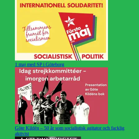
1 maj med SP i Göteborg
Göte Kildén – 50 år som socialistisk agitator och facklig
aktivist