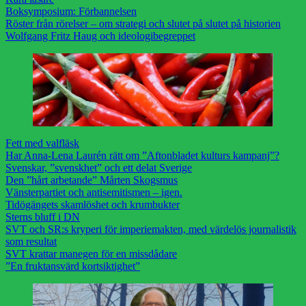
Boksymposium: Förbannelsen
Röster från rörelser – om strategi och slutet på slutet på historien
Wolfgang Fritz Haug och ideologibegreppet
Fett med valfläsk
Har Anna-Lena Laurén rätt om ”Aftonbladet kulturs kampanj”?
Svenskar, ”svenskhet” och ett delat Sverige
Den ”hårt arbetande” Mårten Skogsmus
Vänsterpartiet och antisemitismen – igen.
Tidögängets skamlöshet och krumbukter
Sterns bluff i DN
SVT och SR:s kryperi för imperiemakten, med värdelös journalistik
som resultat
SVT krattar manegen för en missdådare
”En fruktansvärd kortsiktighet”