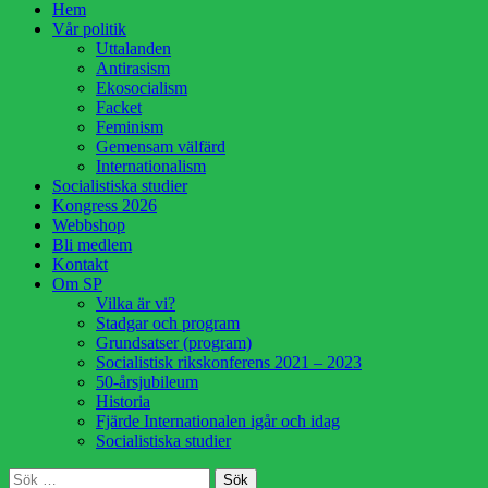
Hoppa
Hem
till
Vår politik
innehåll
Uttalanden
Antirasism
Ekosocialism
Facket
Feminism
Gemensam välfärd
Internationalism
Socialistiska studier
Kongress 2026
Webbshop
Bli medlem
Kontakt
Om SP
Vilka är vi?
Stadgar och program
Grundsatser (program)
Socialistisk rikskonferens 2021 – 2023
50-årsjubileum
Historia
Fjärde Internationalen igår och idag
Socialistiska studier
Sök
Sök