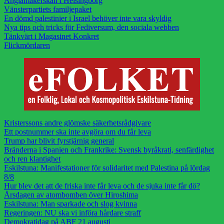
Änglamakerskan i Helsingborg
Vänsterpartiets familjepaket
En dömd palestinier i Israel behöver inte vara skyldig
Nya tips och tricks för Fediversum, den sociala webben
Tänkvärt i Magasinet Konkret
Flickmördaren
Kristerssons andre glömske säkerhetsrådgivare
Ett postnummer ska inte avgöra om du får leva
Trump har blivit fyrstjärnig general
Bränderna i Spanien och Frankrike: Svensk byråkrati, senfärdighet
och ren klantighet
Eskilstuna: Manifestationer för solidaritet med Palestina på lördag
8/8
Hur blev det att de friska inte får leva och de sjuka inte får dö?
Årsdagen av atombomben över Hiroshima
Eskilstuna: Man sparkade och slog kvinna
Regeringen: NU ska vi införa hårdare straff
Demokratidag på ABF 21 augusti