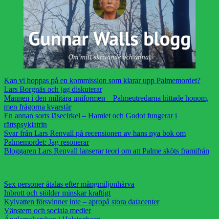
Kan vi hoppas på en kommission som klarar upp Palmemordet?
Lars Borgnäs och jag diskuterar
Mannen i den militära uniformen – Palmeutredarna hittade honom,
men frågorna kvarstår
En annan sorts läsecirkel – Hamlet och Godot fungerar i
rättspsykiatrin
Svar från Lars Renvall på recensionen av hans nya bok om
Palmemordet: Jag resonerar
Bloggaren Lars Renvall lanserar teori om att Palme sköts framifrån
Sex personer åtalas efter mångmiljonhärva
Inbrott och stölder minskar kraftigt
Kylvatten försvinner inte – apropå stora datacenter
Vänstern och sociala medier