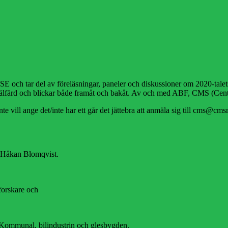
ch tar del av föreläsningar, paneler och diskussioner om 2020-talets
d, välfärd och blickar både framåt och bakåt. Av och med ABF, CMS (Cent
vill ange det/inte har ett går det jättebra att anmäla sig till cms@cmsm
rn Håkan Blomqvist.
forskare och
n Kommunal, bilindustrin och glesbygden.