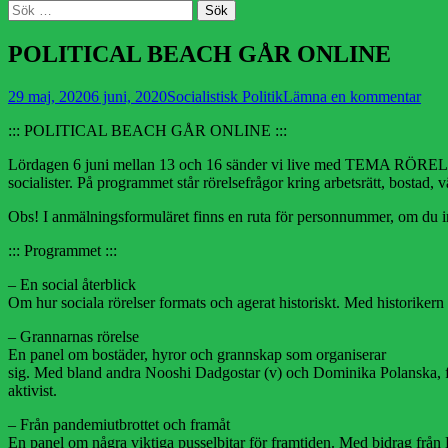
Sök
Sök
efter:
POLITICAL BEACH GÅR ONLINE
Publicerad
Författare
29 maj, 2020
6 juni, 2020
Socialistisk Politik
Lämna en kommentar
den
::: POLITICAL BEACH GÅR ONLINE :::
Lördagen 6 juni mellan 13 och 16 sänder vi live med TEMA RÖRELSE o
socialister. På programmet står rörelsefrågor kring arbetsrätt, bosta
Obs! I anmälningsformuläret finns en ruta för personnummer, om du inte 
::: Programmet :::
– En social återblick
Om hur sociala rörelser formats och agerat historiskt. Med historike
– Grannarnas rörelse
En panel om bostäder, hyror och grannskap som organiserar
sig. Med bland andra Nooshi Dadgostar (v) och Dominika Polanska, 
aktivist.
– Från pandemiutbrottet och framåt
En panel om några viktiga pusselbitar för framtiden. Med bidrag frå