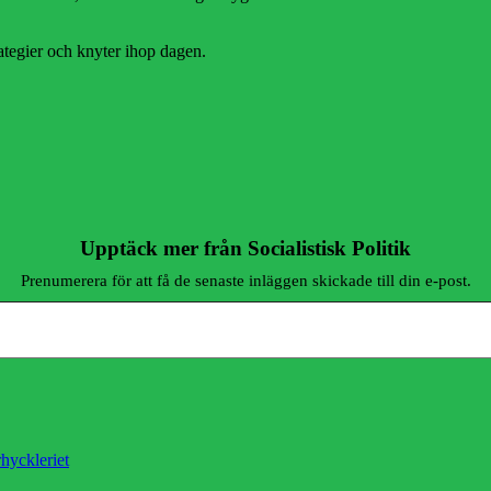
rategier och knyter ihop dagen.
Upptäck mer från Socialistisk Politik
Prenumerera för att få de senaste inläggen skickade till din e-post.
rhyckleriet