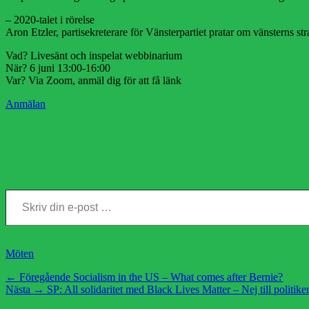
– 2020-talet i rörelse
Aron Etzler, partisekreterare för Vänsterpartiet pratar om vänsterns st
Vad? Livesänt och inspelat webbinarium
När? 6 juni 13:00-16:00
Var? Via Zoom, anmäl dig för att få länk
Anmälan
Skriv din e-post …
Kategorier
Möten
Inläggsnavigering
Föregående
← Föregående
Socialism in the US – What comes after Bernie?
Nästa
inlägg:
Nästa →
SP: All solidaritet med Black Lives Matter – Nej till politike
inlägg: