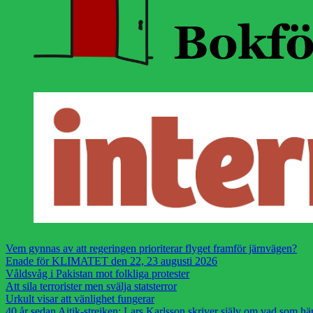
Vem gynnas av att regeringen prioriterar flyget framför järnvägen?
Enade för KLIMATET den 22, 23 augusti 2026
Våldsvåg i Pakistan mot folkliga protester
Att sila terrorister men svälja statsterror
Urkult visar att vänlighet fungerar
40 år sedan Aitik-strejken: Lars Karlsson skriver själv om vad som h