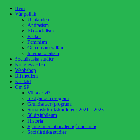
Hoppa
Hem
till
Vår politik
innehåll
Uttalanden
Antirasism
Ekosocialism
Facket
Feminism
Gemensam välfärd
Internationalism
Socialistiska studier
Kongress 2026
Webbshop
Bli medlem
Kontakt
Om SP
Vilka är vi?
Stadgar och program
Grundsatser (program)
Socialistisk rikskonferens 2021 – 2023
50-årsjubileum
Historia
Fjärde Internationalen igår och idag
Socialistiska studier