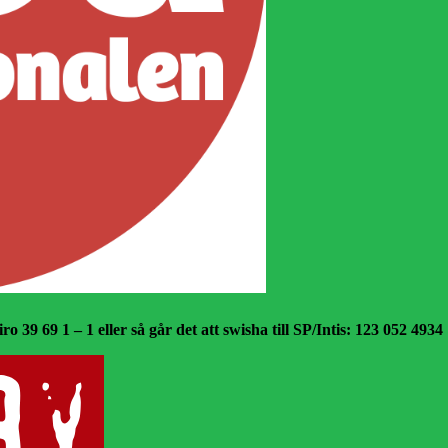
o 39 69 1 – 1 eller så går det att swisha till SP/Intis: 123 052 4934