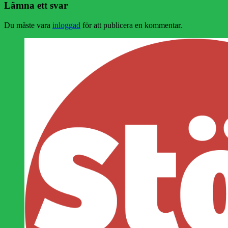
Lämna ett svar
Du måste vara
inloggad
för att publicera en kommentar.