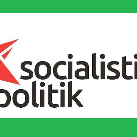
socialistiska Fjärde Internationalen och en viktig tillgång i kampen för 