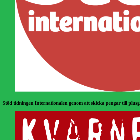
Stöd tidningen Internationalen genom att skicka pengar till plusgir