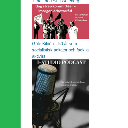
1 maj med SP i Göteborg
Göte Kildén – 50 år som
socialistisk agitator och facklig
aktivist