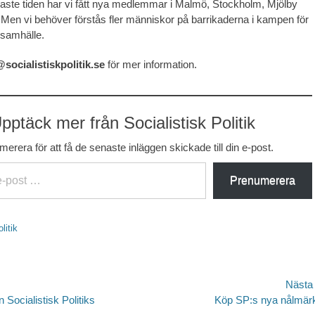
ste tiden har vi fått nya medlemmar i Malmö, Stockholm, Mjölby
Men vi behöver förstås fler människor på barrikaderna i kampen för
k samhälle.
socialistiskpolitik.se
för mer information.
pptäck mer från Socialistisk Politik
erera för att få de senaste inläggen skickade till din e-post.
Prenumerera
litik
avigering
Nästa
Nästa
n Socialistisk Politiks
Köp SP:s nya nålmär
inlägg: