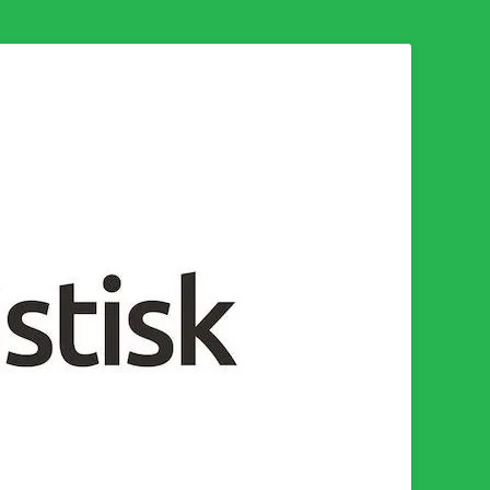
n för en socialistisk framtid!