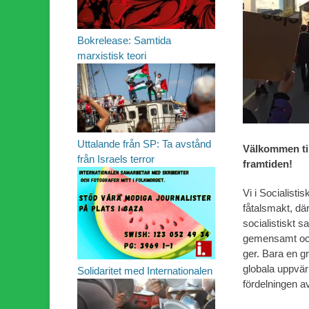
Bokrelease: Samtida
marxistisk teori
Uttalande från SP: Ta avstånd
Välkommen til
från Israels terror
framtiden!
Vi i Socialistis
fåtalsmakt, där 
socialistiskt 
gemensamt och
ger. Bara en g
globala uppvär
Solidaritet med Internationalen
fördelningen a