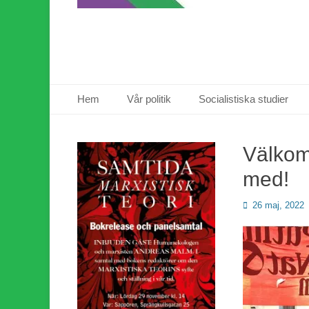
Primär meny
Hoppa
Hem
Vår politik
Socialistiska studier
till
innehåll
Välkomm
med!
Publicerad
26 maj, 2022
den