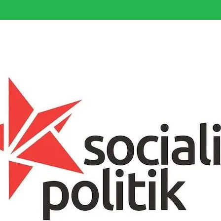
somfattande socialistiska Fjärde Internationalen och en viktig tillgång i kampe
k