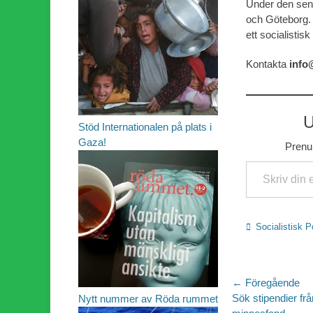
Under den sena
och Göteborg. 
ett socialistis
Kontakta
info@
U
Stöd Internationalen på plats i
Gaza!
Prenum
Skriv din e-post …
Kategorier
Socialistisk Po
Inläggsn
← Föregående
Föregående
Sök stipendier frå
Nytt nummer av Röda rummet
inlägg: