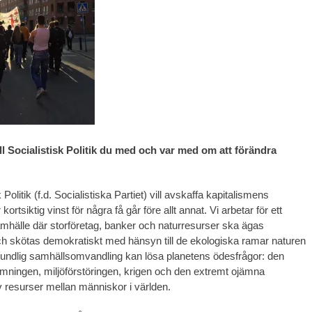
l Socialistisk Politik du med och var med om att förändra
k Politik (f.d. Socialistiska Partiet) vill avskaffa kapitalismens
kortsiktig vinst för några få går före allt annat. Vi arbetar för ett
samhälle där storföretag, banker och naturresurser ska ägas
 skötas demokratiskt med hänsyn till de ekologiska ramar naturen
rundlig samhällsomvandling kan lösa planetens ödesfrågor: den
mningen, miljöförstöringen, krigen och den extremt ojämna
v resurser mellan människor i världen.