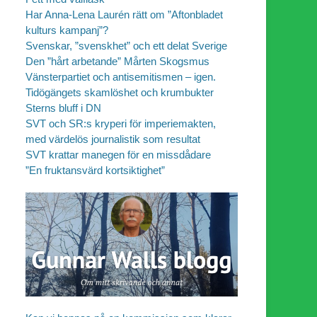
Har Anna-Lena Laurén rätt om ”Aftonbladet
kulturs kampanj”?
Svenskar, ”svenskhet” och ett delat Sverige
Den ”hårt arbetande” Mårten Skogsmus
Vänsterpartiet och antisemitismen – igen.
Tidögängets skamlöshet och krumbukter
Sterns bluff i DN
SVT och SR:s kryperi för imperiemakten,
med värdelös journalistik som resultat
SVT krattar manegen för en missdådare
”En fruktansvärd kortsiktighet”