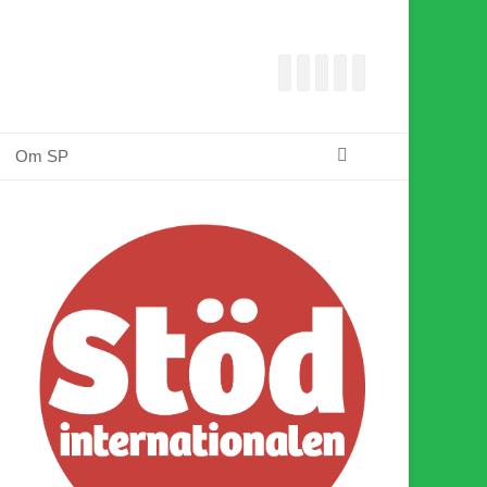
Facebook
E-
Webbflöde
Instagram
Webbplats
post
Sök
Om SP