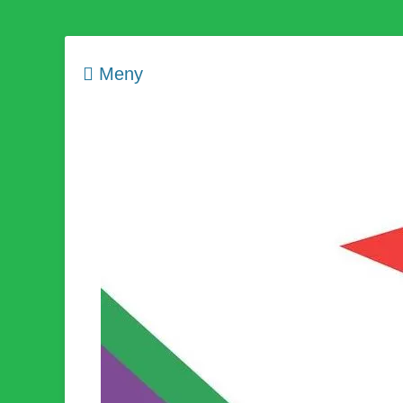
Meny
Som medlem i Socialistisk Politik är du medlem i den värld
Socialistisk Politi