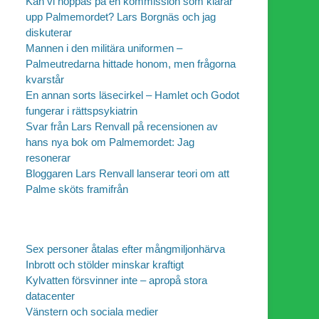
Kan vi hoppas på en kommission som klarar
upp Palmemordet? Lars Borgnäs och jag
diskuterar
Mannen i den militära uniformen –
Palmeutredarna hittade honom, men frågorna
kvarstår
En annan sorts läsecirkel – Hamlet och Godot
fungerar i rättspsykiatrin
Svar från Lars Renvall på recensionen av
hans nya bok om Palmemordet: Jag
resonerar
Bloggaren Lars Renvall lanserar teori om att
Palme sköts framifrån
Sex personer åtalas efter mångmiljonhärva
Inbrott och stölder minskar kraftigt
Kylvatten försvinner inte – apropå stora
datacenter
Vänstern och sociala medier