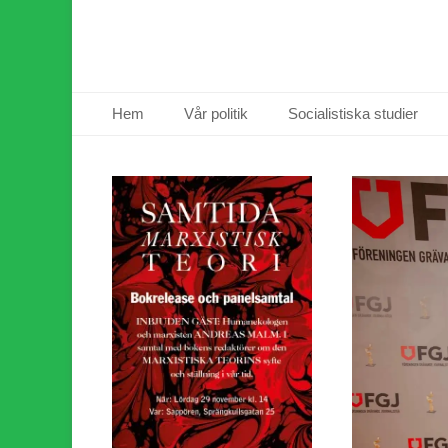
Primär meny
Hoppa
Hem
Vår politik
Socialistiska studier
till
innehåll