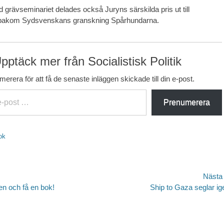
grävseminariet delades också Juryns särskilda pris ut till
a bakom Sydsvenskans granskning Spårhundarna.
pptäck mer från Socialistisk Politik
erera för att få de senaste inläggen skickade till din e-post.
Prenumerera
tter
ok
avigering
Nästa
Nästa
en och få en bok!
Ship to Gaza seglar ig
inlägg: