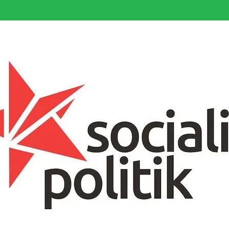
somfattande socialistiska Fjärde Internationalen och en viktig tillgång i kampe
k