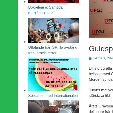
Bokrelease: Samtida
marxistisk teori
Guldsp
Uttalande från SP: Ta avstånd
från Israels terror
Publicerad
24 mars, 202
den
Ett stort gratt
belönas med G
Mordet, synda
Juryns motiveri
största antikli
Solidaritet med Internationalen
Årets Grävsem
deltagare från 