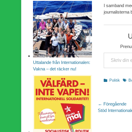
I samband med 
journalistern
U
Prenum
Skriv din e-post …
Uttalande från Internationalen:
Vakna – det räcker nu!
Kategorier
Etike
Politik
B
Inläggsn
← Föregående
Föregående
Stöd International
inlägg: