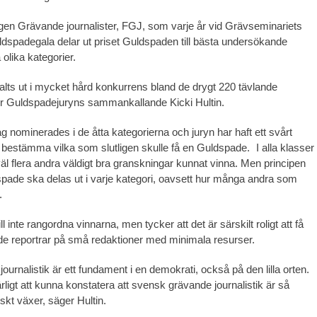
gen Grävande journalister, FGJ, som varje år vid Grävseminariets
dspadegala delar ut priset Guldspaden till bästa undersökande
a olika kategorier.
alts ut i mycket hård konkurrens bland de drygt 220 tävlande
er Guldspadejuryns sammankallande Kicki Hultin.
g nominerades i de åtta kategorierna och juryn har haft ett svårt
 bestämma vilka som slutligen skulle få en Guldspade. I alla klasser
l flera andra väldigt bra granskningar kunnat vinna. Men principen
 spade ska delas ut i varje kategori, oavsett hur många andra som
.
ll inte rangordna vinnarna, men tycker att det är särskilt roligt att få
de reportrar på små redaktioner med minimala resurser.
urnalistik är ett fundament i en demokrati, också på den lilla orten.
ligt att kunna konstatera att svensk grävande journalistik är så
iskt växer, säger Hultin.