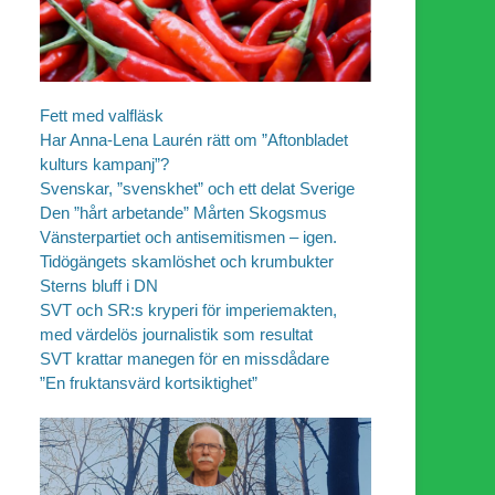
Fett med valfläsk
Har Anna-Lena Laurén rätt om ”Aftonbladet
kulturs kampanj”?
Svenskar, ”svenskhet” och ett delat Sverige
Den ”hårt arbetande” Mårten Skogsmus
Vänsterpartiet och antisemitismen – igen.
Tidögängets skamlöshet och krumbukter
Sterns bluff i DN
SVT och SR:s kryperi för imperiemakten,
med värdelös journalistik som resultat
SVT krattar manegen för en missdådare
”En fruktansvärd kortsiktighet”