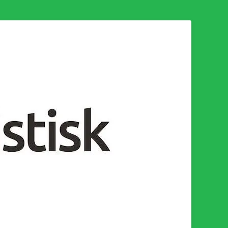
n för en socialistisk framtid!