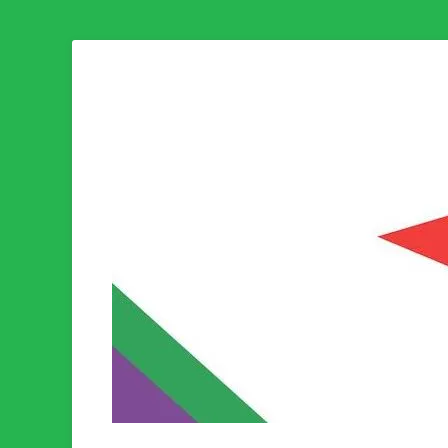
Som medlem i Socialistisk Politik är du medlem i den värld
Socialistisk Politi