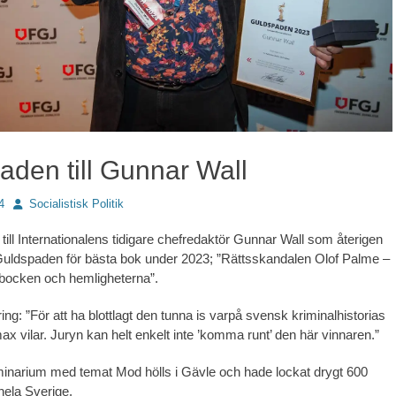
aden till Gunnar Wall
Författare
4
Socialistisk Politik
is till Internationalens tidigare chefredaktör Gunnar Wall som återigen
uldspaden för bästa bok under 2023; ”Rättsskandalen Olof Palme –
bocken och hemligheterna”.
ng: ”För att ha blottlagt den tunna is varpå svensk kriminalhistorias
max vilar. Juryn kan helt enkelt inte ’komma runt’ den här vinnaren.”
inarium med temat Mod hölls i Gävle och hade lockat drygt 600
hela Sverige.