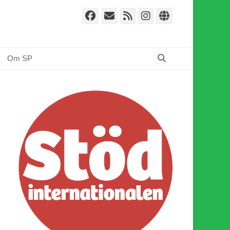
Facebook
E-
Webbflöde
Instagram
Webbplat
post
Sök
Om SP