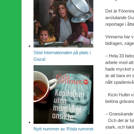
Det är Förenin
avslutande Gul
reportage i ått
Vinnarna har v
bidragen, säg
Stöd Internationalen på plats i
– Hela 33 bidra
Gaza!
arbete med att
hade mycket vä
är att bara en
nått spadenivå
Kicki Hultin vi
belöna grävan
– Granskande jo
Och det är här
stark, och fakt
Nytt nummer av Röda rummet