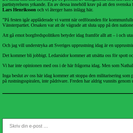
partistyrelsens yrkande. En av dessa innehöll krav på att den svensk
Lars
Henriksson
och vi återger hans inlägg här.
”På festen igår applåderade vi varmt när ordföranden för kommunfull
Vänsterpartiet. Orsaken var att de vägrade att sluta upp på den nation
Att gå emot borgfredspolitiken betyder idag framför allt att – i och 
Och jag vill understryka att Sveriges upprustning idag är en upprus
Det kommer bli jobbigt. Ledarsidor kommer att utsätta oss för spott oc
Vi har inte opinionen med oss i de här frågorna idag. Men som Nathalie
Inga beslut av oss här idag kommer att stoppa den militarisering som 
på rustningsspiralen, inte pådrivare. Freden har aldrig vunnits genom
Skriv din e-post …