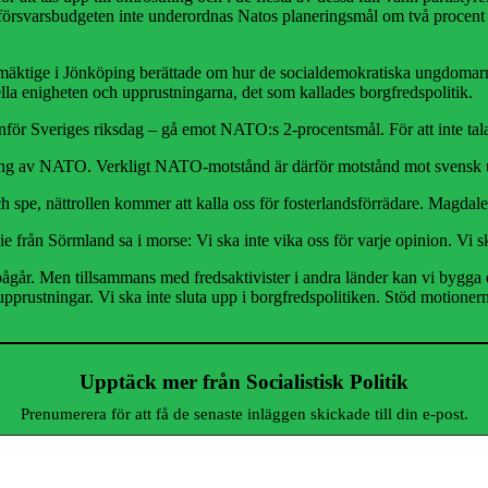
a försvarsbudgeten inte underordnas Natos planeringsmål om två procen
mäktige i Jönköping berättade om hur de socialdemokratiska ungdomarn
ella enigheten och upprustningarna, det som kallades borgfredspolitik.
utanför Sveriges riksdag – gå emot NATO:s 2-procentsmål. För att inte t
tning av NATO. Verkligt NATO-motstånd är därför motstånd mot svensk 
h spe, nättrollen kommer att kalla oss för fosterlandsförrädare. Magdale
 från Sörmland sa i morse: Vi ska inte vika oss för varje opinion. Vi sk
pågår. Men tillsammans med fredsaktivister i andra länder kan vi bygga 
 upprustningar. Vi ska inte sluta upp i borgfredspolitiken. Stöd motion
Upptäck mer från Socialistisk Politik
Prenumerera för att få de senaste inläggen skickade till din e-post.