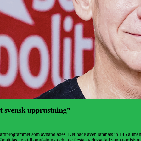
 svensk upprustning”
partiprogrammet som avhandlades. Det hade även lämnats in 145 allmänpol
för att tas upp till omröstning och i de flesta av dessa fall vann parti