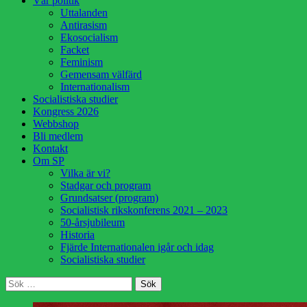
Vår politik
innehåll
Uttalanden
Antirasism
Ekosocialism
Facket
Feminism
Gemensam välfärd
Internationalism
Socialistiska studier
Kongress 2026
Webbshop
Bli medlem
Kontakt
Om SP
Vilka är vi?
Stadgar och program
Grundsatser (program)
Socialistisk rikskonferens 2021 – 2023
50-årsjubileum
Historia
Fjärde Internationalen igår och idag
Socialistiska studier
Sök
Sök
efter: