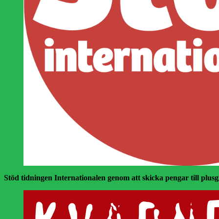
Stöd tidningen Internationalen genom att skicka pengar till plusgir