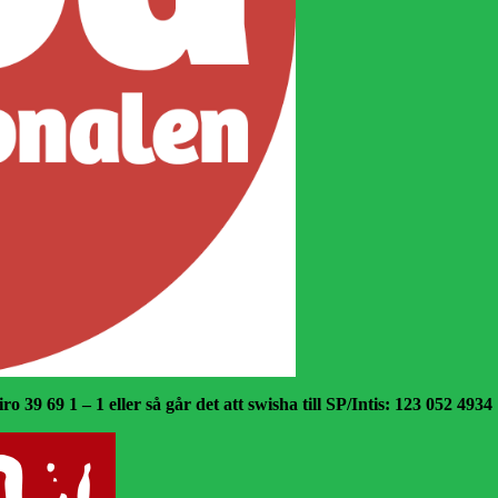
o 39 69 1 – 1 eller så går det att swisha till SP/Intis: 123 052 4934