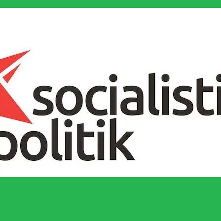
socialistiska Fjärde Internationalen och en viktig tillgång i kampen för 