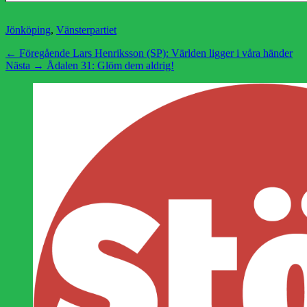
Kategorier
Jönköping
,
Vänsterpartiet
Inläggsnavigering
Föregående
← Föregående
Lars Henriksson (SP): Världen ligger i våra händer
Nästa
inlägg:
Nästa →
Ådalen 31: Glöm dem aldrig!
inlägg: