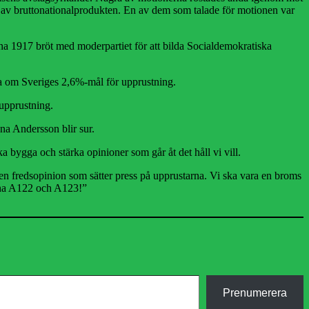
t av bruttonationalprodukten. En av dem som talade för motionen var
a 1917 bröt med moderpartiet för att bilda Socialdemokratiska
ala om Sveriges 2,6%-mål för upprustning.
upprustning.
na Andersson blir sur.
a bygga och stärka opinioner som går åt det håll vi vill.
en fredsopinion som sätter press på upprustarna. Vi ska vara en broms
erna A122 och A123!”
Prenumerera