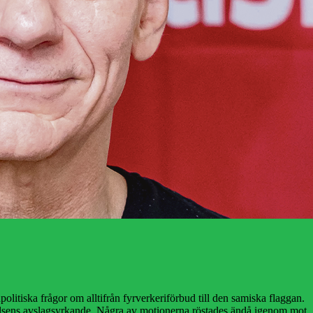
itiska frågor om alltifrån fyrverkeriförbud till den samiska flaggan.
styrelsens avslagsyrkande. Några av motionerna röstades ändå igenom mot