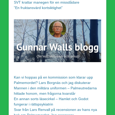
SVT krattar manegen för en missdådare
”En fruktansvärd kortsiktighet”
Kan vi hoppas på en kommission som klarar upp
Palmemordet? Lars Borgnäs och jag diskuterar
Mannen i den militära uniformen – Palmeutredarna
hittade honom, men frågorna kvarstår
En annan sorts läsecirkel – Hamlet och Godot
fungerar i rättspsykiatrin
Svar från Lars Renvall på recensionen av hans nya
bok om Palmemordet: Jag resonerar