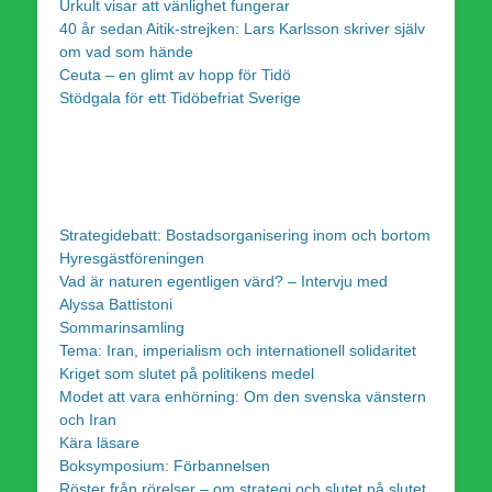
Urkult visar att vänlighet fungerar
40 år sedan Aitik-strejken: Lars Karlsson skriver själv
om vad som hände
Ceuta – en glimt av hopp för Tidö
Stödgala för ett Tidöbefriat Sverige
Strategidebatt: Bostadsorganisering inom och bortom
Hyresgästföreningen
Vad är naturen egentligen värd? – Intervju med
Alyssa Battistoni
Sommarinsamling
Tema: Iran, imperialism och internationell solidaritet
Kriget som slutet på politikens medel
Modet att vara enhörning: Om den svenska vänstern
och Iran
Kära läsare
Boksymposium: Förbannelsen
Röster från rörelser – om strategi och slutet på slutet