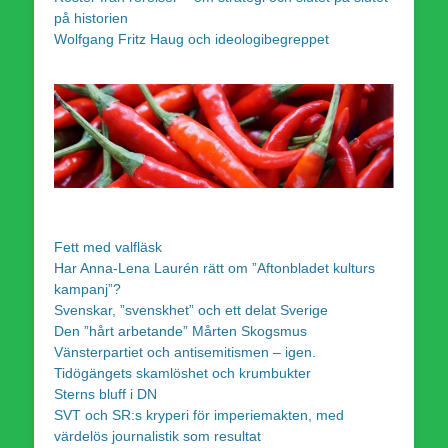
på historien
Wolfgang Fritz Haug och ideologibegreppet
Fett med valfläsk
Har Anna-Lena Laurén rätt om ”Aftonbladet kulturs
kampanj”?
Svenskar, ”svenskhet” och ett delat Sverige
Den ”hårt arbetande” Mårten Skogsmus
Vänsterpartiet och antisemitismen – igen.
Tidögängets skamlöshet och krumbukter
Sterns bluff i DN
SVT och SR:s kryperi för imperiemakten, med
värdelös journalistik som resultat