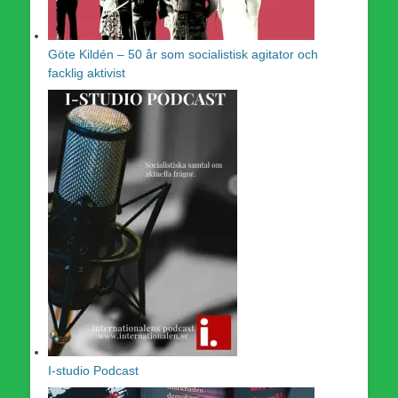
Göte Kildén – 50 år som socialistisk agitator och
facklig aktivist
I-studio Podcast