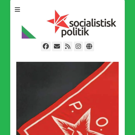
Som medlem i Socialistisk Politik är du medlem i den
Socialistisk Politik
världsomfattande socialistiska Fjärde Internationalen och en viktig
tillgång i kampen för en socialistisk framtid!
Facebook
E-
Webbflöde
Instagram
Webbplats
post