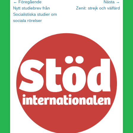
Inläggsnavigering
← Föregående
Nästa →
Föregående
Nästa
Nytt studiebrev från
Zenit: strejk och välfärd
inlägg:
inlägg:
Socialistiska studier om
sociala rörelser