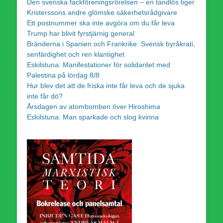
Den svenska fackföreningsrörelsen – en tandlös tiger
Kristerssons andre glömske säkerhetsrådgivare
Ett postnummer ska inte avgöra om du får leva
Trump har blivit fyrstjärnig general
Bränderna i Spanien och Frankrike: Svensk byråkrati,
senfärdighet och ren klantighet
Eskilstuna: Manifestationer för solidaritet med
Palestina på lördag 8/8
Hur blev det att de friska inte får leva och de sjuka
inte får dö?
Årsdagen av atombomben över Hiroshima
Eskilstuna: Man sparkade och slog kvinna