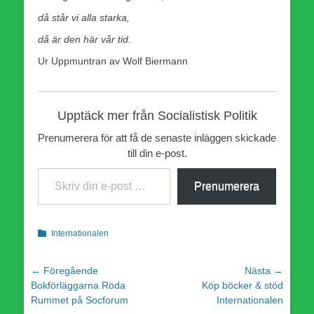
då står vi alla starka,
då är den här vår tid.
Ur Uppmuntran av Wolf Biermann
Upptäck mer från Socialistisk Politik
Prenumerera för att få de senaste inläggen skickade
till din e-post.
Skriv din e-post …
Prenumerera
Kategorier
Internationalen
Inläggsnavigering
← Föregående
Nästa →
Föregående
Nästa
Bokförläggarna Röda
Köp böcker & stöd
inlägg:
inlägg:
Rummet på Socforum
Internationalen