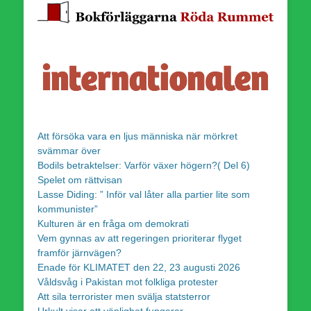
Att försöka vara en ljus människa när mörkret
svämmar över
Bodils betraktelser: Varför växer högern?( Del 6)
Spelet om rättvisan
Lasse Diding: ” Inför val låter alla partier lite som
kommunister”
Kulturen är en fråga om demokrati
Vem gynnas av att regeringen prioriterar flyget
framför järnvägen?
Enade för KLIMATET den 22, 23 augusti 2026
Våldsvåg i Pakistan mot folkliga protester
Att sila terrorister men svälja statsterror
Urkult visar att vänlighet fungerar