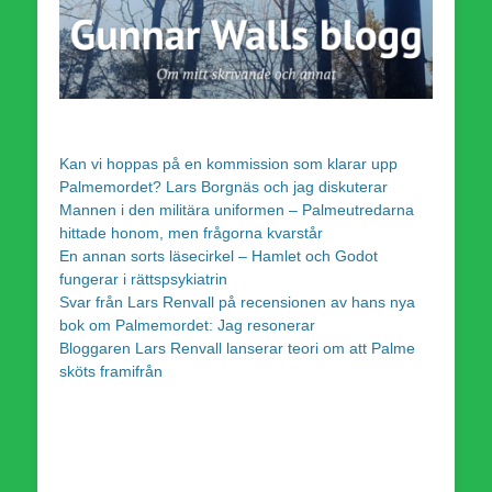
Kan vi hoppas på en kommission som klarar upp
Palmemordet? Lars Borgnäs och jag diskuterar
Mannen i den militära uniformen – Palmeutredarna
hittade honom, men frågorna kvarstår
En annan sorts läsecirkel – Hamlet och Godot
fungerar i rättspsykiatrin
Svar från Lars Renvall på recensionen av hans nya
bok om Palmemordet: Jag resonerar
Bloggaren Lars Renvall lanserar teori om att Palme
sköts framifrån