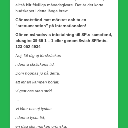
alltså blir frivilliga månadsgivare. Det är det korta
budskapet i detta långa brev:
Gör motstånd mot mörkret och ta en
”prenumeration” på Internationalen!
Gör en månadsvis inbetalning till SP:s kampfond,
plusgiro 39 69 1 – 1 eller genom Swish
SP/Intis:
123 052 4934
Nej, låt dig ej förskräckas
i denna skräckens tid.
Dom hoppas ju på detta,
att innan kampen börjat,
vi gett oss utan strid.
…
Vi låter oss ej tystas
i denna tysta tid,
en dag ska marken grönska,