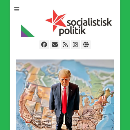
Som medlem i Socialistisk Politik är du medlem i den
Socialistisk Politik
världsomfattande socialistiska Fjärde Internationalen och en viktig
tillgång i kampen för en socialistisk framtid!
Facebook
E-
Webbflöde
Instagram
Webbplats
post