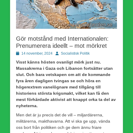
Gör motstånd med Internationalen:
Prenumerera ideellt – mot mörkret
Publicerad
Författare
14 november, 2024
Socialistisk Politik
den
Visst känns hösten ovanligt mörk just nu.
Massakrerna i Gaza och Libanon fortsätter utan
slut. Och bara vetskapen om att de kommande
fyra åren dagligen tvingas se och höra en
högerextrem vanelögnare med tillgång till
historiens största krigsmakt, vilket kan få den
mest förhärdade aktivist att knappt orka ta del av
nyheterna.
Men det är ju precis det de vill – miljardärerna,
militärerna, makthavarna. Att vi ska ge upp, vända
oss bort från politiken och ge dem ännu friare