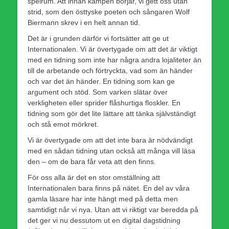
spelrum. Att innan kampen börjar, vi gett oss utan
strid, som den östtyske poeten och sångaren Wolf
Biermann skrev i en helt annan tid.
Det är i grunden därför vi fortsätter att ge ut
Internationalen. Vi är övertygade om att det är viktigt
med en tidning som inte har några andra lojaliteter än
till de arbetande och förtryckta, vad som än händer
och var det än händer. En tidning som kan ge
argument och stöd. Som varken slätar över
verkligheten eller sprider flåshurtiga floskler. En
tidning som gör det lite lättare att tänka självständigt
och stå emot mörkret.
Vi är övertygade om att det inte bara är nödvändigt
med en sådan tidning utan också att många vill läsa
den – om de bara får veta att den finns.
För oss alla är det en stor omställning att
Internationalen bara finns på nätet. En del av våra
gamla läsare har inte hängt med på detta men
samtidigt når vi nya. Utan att vi riktigt var beredda på
det ger vi nu dessutom ut en digital dagstidning