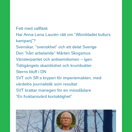
Fett med valfläsk
Har Anna-Lena Laurén rätt om ”Aftonbladet kulturs
kampanj”?
Svenskar, ”svenskhet” och ett delat Sverige
Den ”hårt arbetande” Mårten Skogsmus
Vänsterpartiet och antisemitismen – igen.
Tidögängets skamlöshet och krumbukter
Sterns bluff i DN
SVT och SR:s kryperi för imperiemakten, med
värdelös journalistik som resultat
SVT krattar manegen för en missdådare
”En fruktansvärd kortsiktighet”