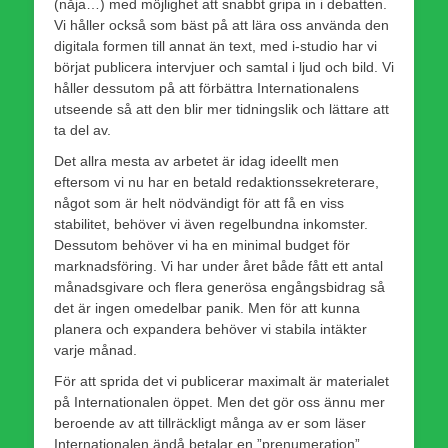
(nåja…) med möjlighet att snabbt gripa in i debatten.
Vi håller också som bäst på att lära oss använda den
digitala formen till annat än text, med i-studio har vi
börjat publicera intervjuer och samtal i ljud och bild. Vi
håller dessutom på att förbättra Internationalens
utseende så att den blir mer tidningslik och lättare att
ta del av.
Det allra mesta av arbetet är idag ideellt men
eftersom vi nu har en betald redaktionssekreterare,
något som är helt nödvändigt för att få en viss
stabilitet, behöver vi även regelbundna inkomster.
Dessutom behöver vi ha en minimal budget för
marknadsföring. Vi har under året både fått ett antal
månadsgivare och flera generösa engångsbidrag så
det är ingen omedelbar panik. Men för att kunna
planera och expandera behöver vi stabila intäkter
varje månad.
För att sprida det vi publicerar maximalt är materialet
på Internationalen öppet. Men det gör oss ännu mer
beroende av att tillräckligt många av er som läser
Internationalen ändå betalar en ”prenumeration”,