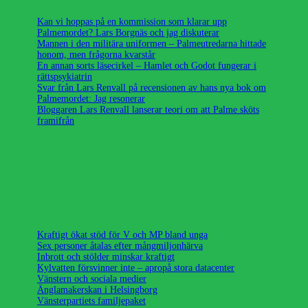
Kan vi hoppas på en kommission som klarar upp
Palmemordet? Lars Borgnäs och jag diskuterar
Mannen i den militära uniformen – Palmeutredarna hittade
honom, men frågorna kvarstår
En annan sorts läsecirkel – Hamlet och Godot fungerar i
rättspsykiatrin
Svar från Lars Renvall på recensionen av hans nya bok om
Palmemordet: Jag resonerar
Bloggaren Lars Renvall lanserar teori om att Palme sköts
framifrån
Kraftigt ökat stöd för V och MP bland unga
Sex personer åtalas efter mångmiljonhärva
Inbrott och stölder minskar kraftigt
Kylvatten försvinner inte – apropå stora datacenter
Vänstern och sociala medier
Änglamakerskan i Helsingborg
Vänsterpartiets familjepaket