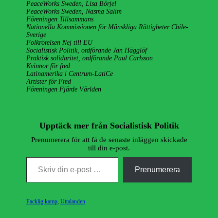
PeaceWorks Sweden, Lisa Börjel
PeaceWorks Sweden, Nasma Salim
Föreningen Tillsammans
Nationella Kommissionen för Mänskliga Rättigheter Chile-
Sverige
Folkrörelsen Nej till EU
Socialistisk Politik, ordförande Jan Hägglöf
Praktisk solidaritet, ordförande Paul Carlsson
Kvinnor för fred
Latinamerika i Centrum-LatiCe
Artister för Fred
Föreningen Fjärde Världen
Upptäck mer från Socialistisk Politik
Prenumerera för att få de senaste inläggen skickade
till din e-post.
Skriv din e-post …
Prenumerera
Kategorier
Facklig kamp
,
Uttalanden