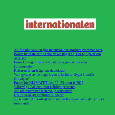
Att försöka vara en ljus människa när mörkret svämmar över
Bodils betraktelser: Varför växer högern?( Del 6) Spelet om
rättvisan
Lasse Diding: ” Inför val låter alla partier lite som
kommunister”
Kulturen är en fråga om demokrati
Vem gynnas av att regeringen prioriterar flyget framför
järnvägen?
Enade för KLIMATET den 22, 23 augusti 2026
Våldsvåg i Pakistan mot folkliga protester
Att sila terrorister men svälja statsterror
Urkult visar att vänlighet fungerar
40 år sedan Aitik-strejken: Lars Karlsson skriver själv om vad
som hände