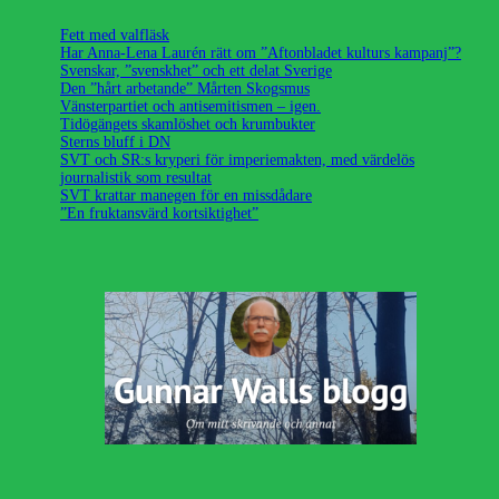
Fett med valfläsk
Har Anna-Lena Laurén rätt om ”Aftonbladet kulturs kampanj”?
Svenskar, ”svenskhet” och ett delat Sverige
Den ”hårt arbetande” Mårten Skogsmus
Vänsterpartiet och antisemitismen – igen.
Tidögängets skamlöshet och krumbukter
Sterns bluff i DN
SVT och SR:s kryperi för imperiemakten, med värdelös
journalistik som resultat
SVT krattar manegen för en missdådare
”En fruktansvärd kortsiktighet”