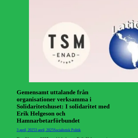
Gemensamt uttalande från
organisationer verksamma i
Solidaritetshuset: I solidaritet med
Erik Helgeson och
Hamnarbetarförbundet
Publicerad
Författare
3 april, 2025
3 april, 2025
Socialistisk Politik
den