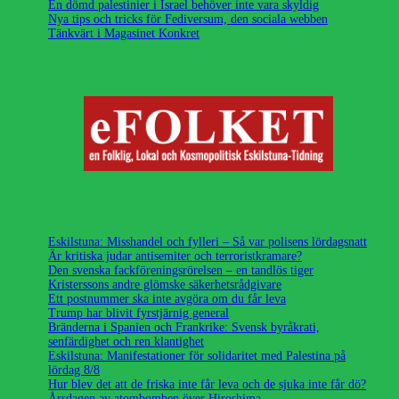
En dömd palestinier i Israel behöver inte vara skyldig
Nya tips och tricks för Fediversum, den sociala webben
Tänkvärt i Magasinet Konkret
Eskilstuna: Misshandel och fylleri – Så var polisens lördagsnatt
Är kritiska judar antisemiter och terroristkramare?
Den svenska fackföreningsrörelsen – en tandlös tiger
Kristerssons andre glömske säkerhetsrådgivare
Ett postnummer ska inte avgöra om du får leva
Trump har blivit fyrstjärnig general
Bränderna i Spanien och Frankrike: Svensk byråkrati,
senfärdighet och ren klantighet
Eskilstuna: Manifestationer för solidaritet med Palestina på
lördag 8/8
Hur blev det att de friska inte får leva och de sjuka inte får dö?
Årsdagen av atombomben över Hiroshima