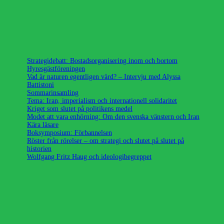
Strategidebatt: Bostadsorganisering inom och bortom
Hyresgästföreningen
Vad är naturen egentligen värd? – Intervju med Alyssa
Battistoni
Sommarinsamling
Tema: Iran, imperialism och internationell solidaritet
Kriget som slutet på politikens medel
Modet att vara enhörning: Om den svenska vänstern och Iran
Kära läsare
Boksymposium: Förbannelsen
Röster från rörelser – om strategi och slutet på slutet på
historien
Wolfgang Fritz Haug och ideologibegreppet