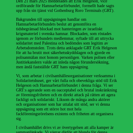
Den 21 mars 2025 meddelades att Erik Helgeson, vice
ordförande för Hamnarbetarförbundet, formellt hade sagts
upp från sin tjänst vid Gothenburg Roro Terminals (GRT).
Bakgrunden till uppsägningen handlar om
Hamnarbetarförbundets beslut att genomföra en
tidsbegränsad blockad mot hanteringen av israeliskt
krigsmateriel i svenska hamnar. Blockaden, som röstades
igenom av förbundets medlemmar, syftade till att uttrycka
solidaritet med Palestina och bedömdes som legitim av
Arbetsdomstolen. Trots detta anklagade GRT Erik Helgeson
för att ha brutit mot säkerhetsskyddslagen och gjorde en
polisanmälan mot honom personligen. Varken polisen eller
Justitiekanslern valde att inleda någon förundersökning,
men ändå fastställde GRT hans uppsägning.
Vi, som arbetar i civilsamhällesorganisationer verksamma i
Solidaritetshuset, ger vårt fulla och obevekliga stöd till Erik
Helgeson och Hamnarbetarförbundet i denna fråga. Vi ser
GRT:s agerande som en oacceptabel och brutal inskränkning
av föreningsfriheten och en direkt attack på rätten att agera
fackligt och solidariskt. Liksom de många andra aktörer
och organisationer som har uttalat sitt stöd, ser vi denna
uppsägning som ett större hot mot hela
fackföreningsrörelsens existens och friheten att organisera
sig.
I civilsamhället drivs vi av övertygelsen att alla kamper är
sammanlänkade. Vi vägrar därför att blunda för denna