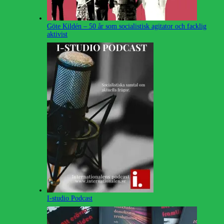
Göte Kildén – 50 år som socialistisk agitator och facklig
aktivist
I-studio Podcast