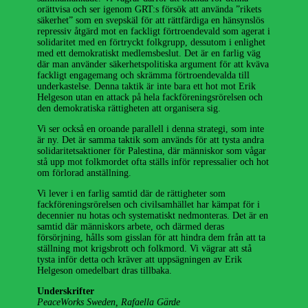
orättvisa och ser igenom GRT:s försök att använda ”rikets
säkerhet” som en svepskäl för att rättfärdiga en hänsynslös
repressiv åtgärd mot en fackligt förtroendevald som agerat i
solidaritet med en förtryckt folkgrupp, dessutom i enlighet
med ett demokratiskt medlemsbeslut. Det är en farlig väg
där man använder säkerhetspolitiska argument för att kväva
fackligt engagemang och skrämma förtroendevalda till
underkastelse. Denna taktik är inte bara ett hot mot Erik
Helgeson utan en attack på hela fackföreningsrörelsen och
den demokratiska rättigheten att organisera sig.
Vi ser också en oroande parallell i denna strategi, som inte
är ny. Det är samma taktik som används för att tysta andra
solidaritetsaktioner för Palestina, där människor som vågar
stå upp mot folkmordet ofta ställs inför repressalier och hot
om förlorad anställning.
Vi lever i en farlig samtid där de rättigheter som
fackföreningsrörelsen och civilsamhället har kämpat för i
decennier nu hotas och systematiskt nedmonteras. Det är en
samtid där människors arbete, och därmed deras
försörjning, hålls som gisslan för att hindra dem från att ta
ställning mot krigsbrott och folkmord. Vi vägrar att stå
tysta inför detta och kräver att uppsägningen av Erik
Helgeson omedelbart dras tillbaka.
Underskrifter
PeaceWorks Sweden, Rafaella Gärde