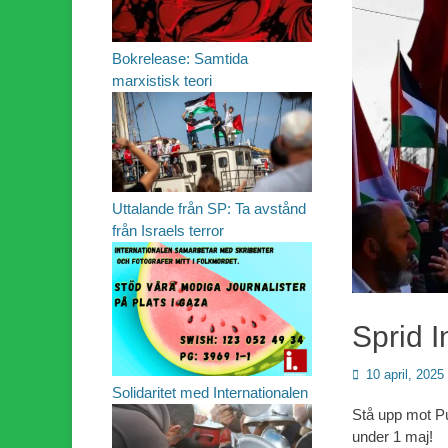
Bokrelease: Samtida
marxistisk teori
Uttalande från SP: Ta avstånd
från Israels terror
Sprid I
Publicerad
10 april, 2025
Solidaritet med Internationalen
den
Stå upp mot Pu
under 1 maj!