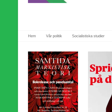
Primär meny
Hoppa
Hem
Vår politik
Socialistiska studier
till
innehåll