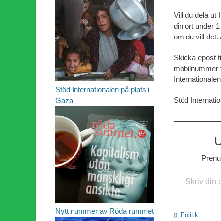
Vill du dela ut
din ort under 
om du vill det. 
Skicka epost ti
mobilnummer fö
Internationalen
Stöd Internationalen på plats i
Stöd Internati
Gaza!
U
Prenum
Skriv din e-post …
Nytt nummer av Röda rummet
Kategorier
Politik