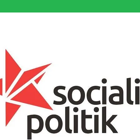
somfattande socialistiska Fjärde Internationalen och en viktig tillgång i kampe
k