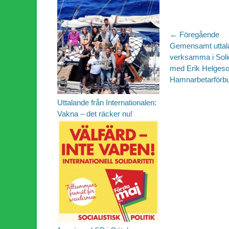
Inläggsn
← Föregående
Föregående
Gemensamt uttala
inlägg:
verksamma i Solida
med Erik Helges
Hamnarbetarförb
Uttalande från Internationalen:
Vakna – det räcker nu!