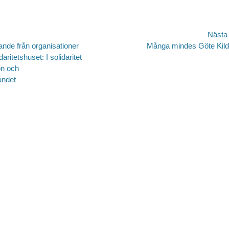
avigering
Nästa
Nästa
nde från organisationer
Många mindes Göte Kil
inlägg:
ritetshuset: I solidaritet
on och
undet