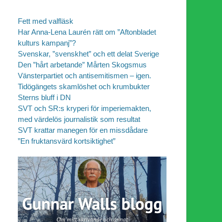
Fett med valfläsk
Har Anna-Lena Laurén rätt om ”Aftonbladet
kulturs kampanj”?
Svenskar, ”svenskhet” och ett delat Sverige
Den ”hårt arbetande” Mårten Skogsmus
Vänsterpartiet och antisemitismen – igen.
Tidögängets skamlöshet och krumbukter
Sterns bluff i DN
SVT och SR:s kryperi för imperiemakten,
med värdelös journalistik som resultat
SVT krattar manegen för en missdådare
”En fruktansvärd kortsiktighet”