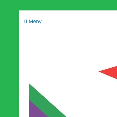
Meny
Som medlem i Socialistisk Politik är du medlem i den värld
Socialistisk Politi