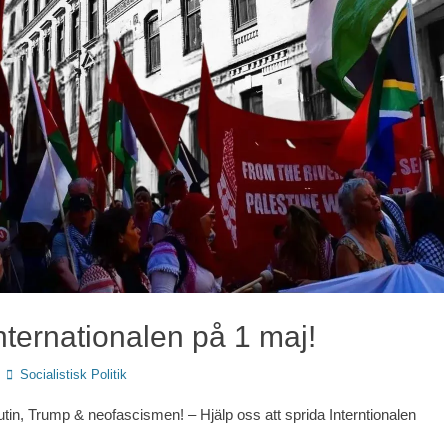
nternationalen på 1 maj!
Författare
Socialistisk Politik
tin, Trump & neofascismen! – Hjälp oss att sprida Interntionalen