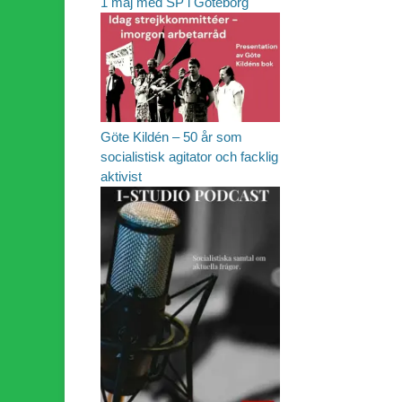
1 maj med SP i Göteborg
Göte Kildén – 50 år som
socialistisk agitator och facklig
aktivist