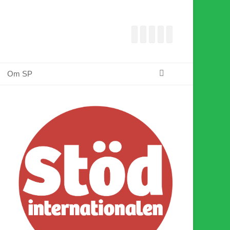
Facebook
E-
Webbflöde
Instagram
Webbplats
post
Sök
Om SP