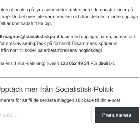
 Internationalen på fyra sidor under möten och i demonstrationer på
1 maj? Du behöver inte vara medlem och kan dela en mindre upplaga
Allt är kostnadsfritt för dig.
ll
magnus@socialistiskpolitik.se
med upplaga, namn, adress och
r sms-avisering.Tack på förhand! Tillsammans sprider vi
 från norr till söder på arbetarrörelsens högtidsdag!
onalens 1 maj-satsning: Swish
123 052 49 34
PG
39691-1
pptäck mer från Socialistisk Politik
erera för att få de senaste inläggen skickade till din e-post.
Prenumerera