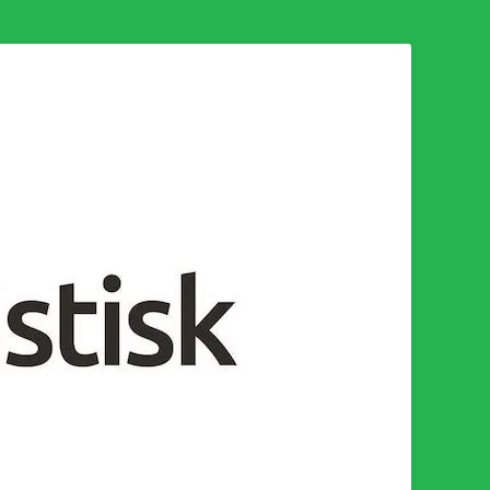
n för en socialistisk framtid!