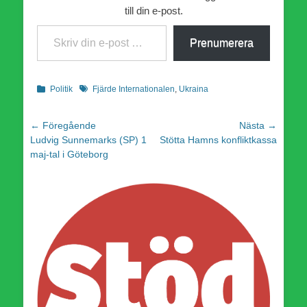
till din e-post.
Skriv din e-post …
Prenumerera
Kategorier
Etiketter
Politik
Fjärde Internationalen
,
Ukraina
Inläggsnavigering
← Föregående
Nästa →
Föregående
Nästa
Ludvig Sunnemarks (SP) 1
Stötta Hamns konfliktkassa
inlägg:
inlägg:
maj-tal i Göteborg