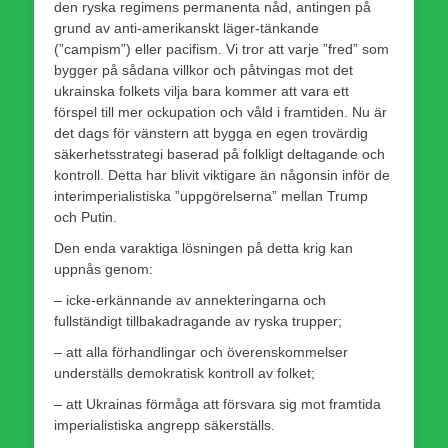
den ryska regimens permanenta nåd, antingen på
grund av anti-amerikanskt läger-tänkande
(”campism”) eller pacifism. Vi tror att varje ”fred” som
bygger på sådana villkor och påtvingas mot det
ukrainska folkets vilja bara kommer att vara ett
förspel till mer ockupation och våld i framtiden. Nu är
det dags för vänstern att bygga en egen trovärdig
säkerhetsstrategi baserad på folkligt deltagande och
kontroll. Detta har blivit viktigare än någonsin inför de
interimperialistiska ”uppgörelserna” mellan Trump
och Putin.
Den enda varaktiga lösningen på detta krig kan
uppnås genom:
– icke-erkännande av annekteringarna och
fullständigt tillbakadragande av ryska trupper;
– att alla förhandlingar och överenskommelser
underställs demokratisk kontroll av folket;
– att Ukrainas förmåga att försvara sig mot framtida
imperialistiska angrepp säkerställs.