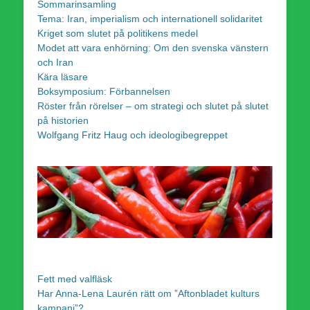
Sommarinsamling
Tema: Iran, imperialism och internationell solidaritet
Kriget som slutet på politikens medel
Modet att vara enhörning: Om den svenska vänstern
och Iran
Kära läsare
Boksymposium: Förbannelsen
Röster från rörelser – om strategi och slutet på slutet
på historien
Wolfgang Fritz Haug och ideologibegreppet
Fett med valfläsk
Har Anna-Lena Laurén rätt om ”Aftonbladet kulturs
kampanj”?