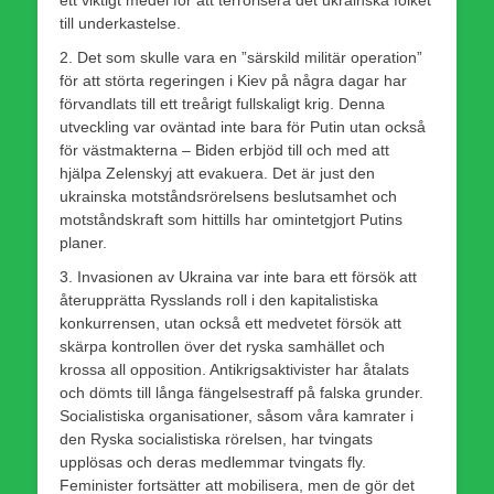
ett viktigt medel för att terrorisera det ukrainska folket
till underkastelse.
2. Det som skulle vara en ”särskild militär operation”
för att störta regeringen i Kiev på några dagar har
förvandlats till ett treårigt fullskaligt krig. Denna
utveckling var oväntad inte bara för Putin utan också
för västmakterna – Biden erbjöd till och med att
hjälpa Zelenskyj att evakuera. Det är just den
ukrainska motståndsrörelsens beslutsamhet och
motståndskraft som hittills har omintetgjort Putins
planer.
3. Invasionen av Ukraina var inte bara ett försök att
återupprätta Rysslands roll i den kapitalistiska
konkurrensen, utan också ett medvetet försök att
skärpa kontrollen över det ryska samhället och
krossa all opposition. Antikrigsaktivister har åtalats
och dömts till långa fängelsestraff på falska grunder.
Socialistiska organisationer, såsom våra kamrater i
den Ryska socialistiska rörelsen, har tvingats
upplösas och deras medlemmar tvingats fly.
Feminister fortsätter att mobilisera, men de gör det