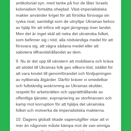
antikolonial syn, med tanke på hur de låter Israels
kolonialism fortsätta ohejdad. Väst-imperialistiska
makter använder kriget för att försöka försvaga sin
ryska rival, samtidigt som de utnyttjar Ukrainas behov
av hjälp för att införa sitt eget järngrepp över landet.
Men det är inget skäl att neka det ukrainska folket,
som befinner sig i nöd, alla nödvändiga medel för att
försvara sig, att vägra sådana medel eller att
sabotera tillhandahållandet av dem.
9. Nu är det upp till vänstern att mobilisera och kräva
att stödet till Ukrainas folk ges villkors-löst, istället för
att vara knutet till genomförandet och fördjupningen
av nyliberala åtgärder. Därför kräver vi omedelbar
och fullständig avskrivning av Ukrainas skulder,
respekt för arbetsrätten och upprätthållande av
offentliga tjänster, expropriering av storfinansen och
kamp mot korruption för att hjälpa det ukrainska
folket och motverka de imperialistiska makterna.
10. Dagens globalt ökade vapenutgifter visar att vi
mer än någonsin måste kämpa mot de van-sinniga