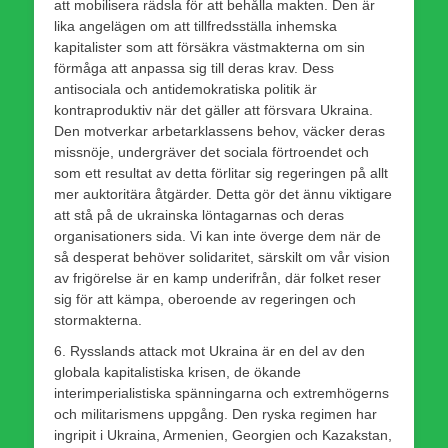
att mobilisera rädsla för att behålla makten. Den är
lika angelägen om att tillfredsställa inhemska
kapitalister som att försäkra västmakterna om sin
förmåga att anpassa sig till deras krav. Dess
antisociala och antidemokratiska politik är
kontraproduktiv när det gäller att försvara Ukraina.
Den motverkar arbetarklassens behov, väcker deras
missnöje, undergräver det sociala förtroendet och
som ett resultat av detta förlitar sig regeringen på allt
mer auktoritära åtgärder. Detta gör det ännu viktigare
att stå på de ukrainska löntagarnas och deras
organisationers sida. Vi kan inte överge dem när de
så desperat behöver solidaritet, särskilt om vår vision
av frigörelse är en kamp underifrån, där folket reser
sig för att kämpa, oberoende av regeringen och
stormakterna.
6. Rysslands attack mot Ukraina är en del av den
globala kapitalistiska krisen, de ökande
interimperialistiska spänningarna och extremhögerns
och militarismens uppgång. Den ryska regimen har
ingripit i Ukraina, Armenien, Georgien och Kazakstan,