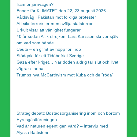
framför järnvägen?
Enade för KLIMATET den 22, 23 augusti 2026
Våldsvåg i Pakistan mot folkliga protester
Att sila terrorister men svälja statsterror
Urkult visar att vänlighet fungerar
40 år sedan Aitik-strejken: Lars Karlsson skriver själv
om vad som hände
Ceuta – en glimt av hopp för Tidö
Stödgala för ett Tidöbefriat Sverige
Gaza efter kriget… När döden aldrig tar slut och livet
vägrar stanna
Trumps nya McCarthyism mot Kuba och de ”röda”
Strategidebatt: Bostadsorganisering inom och bortom
Hyresgästföreningen
Vad är naturen egentligen värd? – Intervju med
Alyssa Battistoni