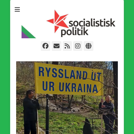
Som medlem i Socialistisk Politik är du medlem i den
Socialistisk Politik
världsomfattande socialistiska Fjärde Internationalen och en viktig
tillgång i kampen för en socialistisk framtid!
Facebook
E-
Webbflöde
Instagram
Webbplats
post