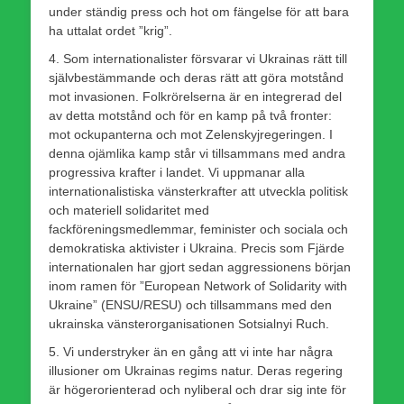
under ständig press och hot om fängelse för att bara
ha uttalat ordet ”krig”.
4. Som internationalister försvarar vi Ukrainas rätt till
självbestämmande och deras rätt att göra motstånd
mot invasionen. Folkrörelserna är en integrerad del
av detta motstånd och för en kamp på två fronter:
mot ockupanterna och mot Zelenskyjregeringen. I
denna ojämlika kamp står vi tillsammans med andra
progressiva krafter i landet. Vi uppmanar alla
internationalistiska vänsterkrafter att utveckla politisk
och materiell solidaritet med
fackföreningsmedlemmar, feminister och sociala och
demokratiska aktivister i Ukraina. Precis som Fjärde
internationalen har gjort sedan aggressionens början
inom ramen för ”European Network of Solidarity with
Ukraine” (ENSU/RESU) och tillsammans med den
ukrainska vänsterorganisationen Sotsialnyi Ruch.
5. Vi understryker än en gång att vi inte har några
illusioner om Ukrainas regims natur. Deras regering
är högerorienterad och nyliberal och drar sig inte för