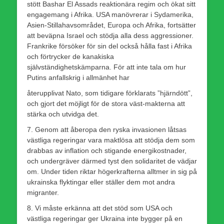
stött Bashar El Assads reaktionära regim och ökat sitt
engagemang i Afrika. USA manövrerar i Sydamerika,
Asien-Stillahavsområdet, Europa och Afrika, fortsätter
att beväpna Israel och stödja alla dess aggressioner.
Frankrike försöker för sin del också hålla fast i Afrika
och förtrycker de kanakiska
självständighetskämparna. För att inte tala om hur
Putins anfallskrig i allmänhet har
återupplivat Nato, som tidigare förklarats ”hjärndött”,
och gjort det möjligt för de stora väst-makterna att
stärka och utvidga det.
7. Genom att åberopa den ryska invasionen låtsas
västliga regeringar vara maktlösa att stödja dem som
drabbas av inflation och stigande energikostnader,
och undergräver därmed tyst den solidaritet de vädjar
om. Under tiden riktar högerkrafterna alltmer in sig på
ukrainska flyktingar eller ställer dem mot andra
migranter.
8. Vi måste erkänna att det stöd som USA och
västliga regeringar ger Ukraina inte bygger på en