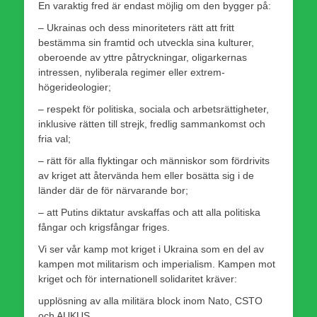
En varaktig fred är endast möjlig om den bygger på:
– Ukrainas och dess minoriteters rätt att fritt
bestämma sin framtid och utveckla sina kulturer,
oberoende av yttre påtryckningar, oligarkernas
intressen, nyliberala regimer eller extrem-
högerideologier;
– respekt för politiska, sociala och arbetsrättigheter,
inklusive rätten till strejk, fredlig sammankomst och
fria val;
– rätt för alla flyktingar och människor som fördrivits
av kriget att återvända hem eller bosätta sig i de
länder där de för närvarande bor;
– att Putins diktatur avskaffas och att alla politiska
fångar och krigsfångar friges.
Vi ser vår kamp mot kriget i Ukraina som en del av
kampen mot militarism och imperialism. Kampen mot
kriget och för internationell solidaritet kräver:
upplösning av alla militära block inom Nato, CSTO
och AUKUS