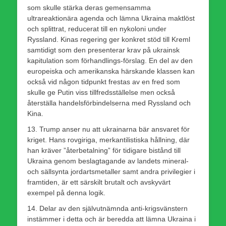
som skulle stärka deras gemensamma
ultrareaktionära agenda och lämna Ukraina maktlöst
och splittrat, reducerat till en nykoloni under
Ryssland. Kinas regering ger konkret stöd till Kreml
samtidigt som den presenterar krav på ukrainsk
kapitulation som förhandlings-förslag. En del av den
europeiska och amerikanska härskande klassen kan
också vid någon tidpunkt frestas av en fred som
skulle ge Putin viss tillfredsställelse men också
återställa handelsförbindelserna med Ryssland och
Kina.
13. Trump anser nu att ukrainarna bär ansvaret för
kriget. Hans rovgiriga, merkantilistiska hållning, där
han kräver ”återbetalning” för tidigare bistånd till
Ukraina genom beslagtagande av landets mineral-
och sällsynta jordartsmetaller samt andra privilegier i
framtiden, är ett särskilt brutalt och avskyvärt
exempel på denna logik.
14. Delar av den självutnämnda anti-krigsvänstern
instämmer i detta och är beredda att lämna Ukraina i