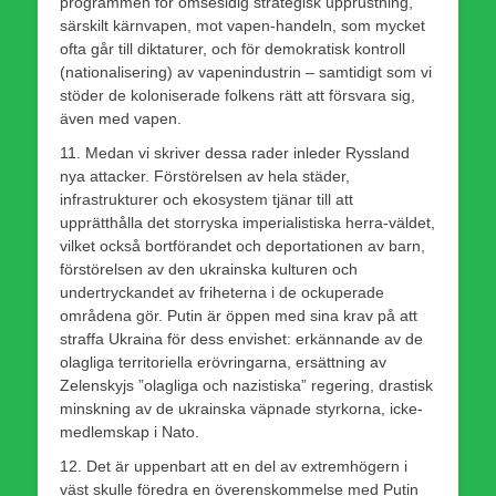
programmen för ömsesidig strategisk upprustning,
särskilt kärnvapen, mot vapen-handeln, som mycket
ofta går till diktaturer, och för demokratisk kontroll
(nationalisering) av vapenindustrin – samtidigt som vi
stöder de koloniserade folkens rätt att försvara sig,
även med vapen.
11. Medan vi skriver dessa rader inleder Ryssland
nya attacker. Förstörelsen av hela städer,
infrastrukturer och ekosystem tjänar till att
upprätthålla det storryska imperialistiska herra-väldet,
vilket också bortförandet och deportationen av barn,
förstörelsen av den ukrainska kulturen och
undertryckandet av friheterna i de ockuperade
områdena gör. Putin är öppen med sina krav på att
straffa Ukraina för dess envishet: erkännande av de
olagliga territoriella erövringarna, ersättning av
Zelenskyjs ”olagliga och nazistiska” regering, drastisk
minskning av de ukrainska väpnade styrkorna, icke-
medlemskap i Nato.
12. Det är uppenbart att en del av extremhögern i
väst skulle föredra en överenskommelse med Putin