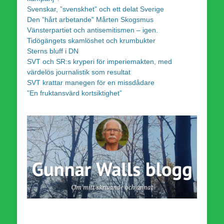
Svenskar, ”svenskhet” och ett delat Sverige
Den ”hårt arbetande” Mårten Skogsmus
Vänsterpartiet och antisemitismen – igen.
Tidögängets skamlöshet och krumbukter
Sterns bluff i DN
SVT och SR:s kryperi för imperiemakten, med
värdelös journalistik som resultat
SVT krattar manegen för en missdådare
”En fruktansvärd kortsiktighet”