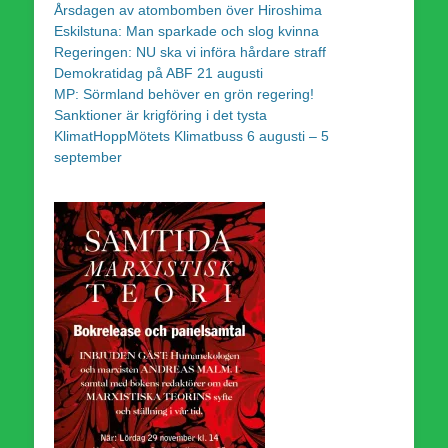
Årsdagen av atombomben över Hiroshima
Eskilstuna: Man sparkade och slog kvinna
Regeringen: NU ska vi införa hårdare straff
Demokratidag på ABF 21 augusti
MP: Sörmland behöver en grön regering!
Sanktioner är krigföring i det tysta
KlimatHoppMötets Klimatbuss 6 augusti – 5
september