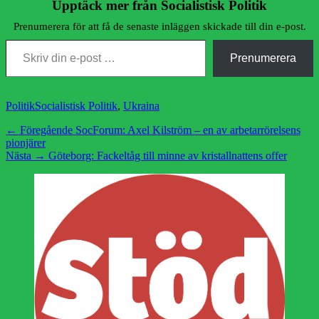
Upptäck mer från Socialistisk Politik
Prenumerera för att få de senaste inläggen skickade till din e-post.
Skriv din e-post …
Prenumerera
Kategorier
Etiketter
Politik
Socialistisk Politik
,
Ukraina
Inläggsnavigering
Föregående
← Föregående
SocForum: Axel Kilström – en av arbetarrörelsens
inlägg:
pionjärer
Nästa
Nästa →
Göteborg: Fackeltåg till minne av kristallnattens offer
inlägg: