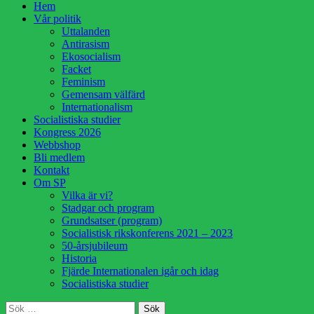
Hoppa
Hem
till
Vår politik
innehåll
Uttalanden
Antirasism
Ekosocialism
Facket
Feminism
Gemensam välfärd
Internationalism
Socialistiska studier
Kongress 2026
Webbshop
Bli medlem
Kontakt
Om SP
Vilka är vi?
Stadgar och program
Grundsatser (program)
Socialistisk rikskonferens 2021 – 2023
50-årsjubileum
Historia
Fjärde Internationalen igår och idag
Socialistiska studier
Sök
Sök