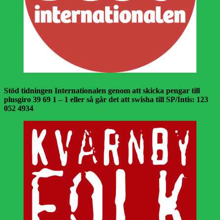
Stöd tidningen Internationalen genom att skicka pengar till
plusgiro 39 69 1 – 1 eller så går det att swisha till SP/Intis: 123
052 4934