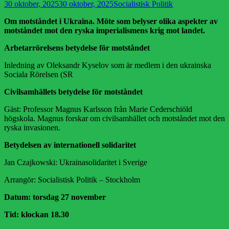
Publicerad
Författare
30 oktober, 2025
30 oktober, 2025
Socialistisk Politik
den
Om motståndet i Ukraina. Möte som belyser olika aspekter av
motståndet mot den ryska imperialismens krig mot landet.
Arbetarrörelsens betydelse för motståndet
Inledning av Oleksandr Kyselov som är medlem i den ukrainska
Sociala Rörelsen (SR
Civilsamhällets betydelse för motståndet
Gäst: Professor Magnus Karlsson från Marie Cederschiöld
högskola. Magnus forskar om civilsamhället och motståndet mot den
ryska invasionen.
Betydelsen av internationell solidaritet
Jan Czajkowski: Ukrainasolidaritet i Sverige
Arrangör: Socialistisk Politik – Stockholm
Datum: torsdag 27 november
Tid: klockan 18.30