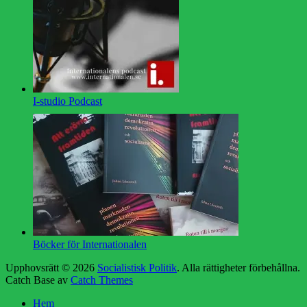
I-studio Podcast
Böcker för Internationalen
Upphovsrätt © 2026
Socialistisk Politik
. Alla rättigheter förbehållna.
Catch Base av
Catch Themes
Rulla
Hem
upp