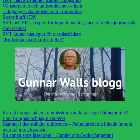
Den ”hårt arbetande” Mårten Skogsmus
Vänsterpartiet och antisemitismen – igen.
Tidögängets skamlöshet och krumbukter
Sterns bluff i DN
SVT och SR:s kryperi för imperiemakten, med värdelös journalistik
som resultat
SVT krattar manegen för en missdådare
”En fruktansvärd kortsiktighet”
Kan vi hoppas på en kommission som klarar upp Palmemordet?
Lars Borgnäs och jag diskuterar
Mannen i den militära uniformen – Palmeutredarna hittade honom,
men frågorna kvarstår
En annan sorts läsecirkel – Hamlet och Godot fungerar i