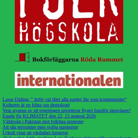
Lasse Diding: ” Inför val låter alla partier lite som kommunister”
Kulturen är en fråga om demokrati
Vem gynnas av att regeringen prioriterar flyget framför järnvägen?
Enade för KLIMATET den 22, 23 augusti 2026
Våldsvåg i Pakistan mot folkliga protester
Att sila terrorister men svälja statsterror
Urkult visar att vänlighet fungerar