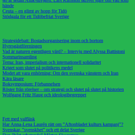
40 år sedan Aitik-strejken: Lars Karlsson skriver själv om vad som
hände
Ceuta – en glimt av hopp för Tidö
Stödgala för ett Tidöbefriat Sverige
Strategidebatt: Bostadsorganisering inom och bortom
Hyresgästföreningen
Vad är naturen egentligen värd? – Intervju med Alyssa Battistoni
Sommarinsamling
Tema: Iran, imperialism och internationell solidaritet
Kriget som slutet på politikens medel
Modet att vara enhörning: Om den svenska vänstern och Iran
Kära läsare
Boksymposium: Förbannelsen
Röster från rörelser – om strategi och slutet på slutet på historien
Wolfgang Fritz Haug och ideologibegreppet
Fett med valfläsk
Har Anna-Lena Laurén rätt om ”Aftonbladet kulturs kampanj”?
Svenskar, ”svenskhet” och ett delat Sverige