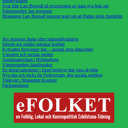
rättspsykiatrin
Svar från Lars Renvall på recensionen av hans nya bok om
Palmemordet: Jag resonerar
Bloggaren Lars Renvall lanserar teori om att Palme sköts framifrån
Sex personer åtalas efter mångmiljonhärva
Inbrott och stölder minskar kraftigt
Kylvatten försvinner inte – apropå stora datacenter
Vänstern och sociala medier
Änglamakerskan i Helsingborg
Vänsterpartiets familjepaket
En dömd palestinier i Israel behöver inte vara skyldig
Nya tips och tricks för Fediversum, den sociala webben
Tänkvärt i Magasinet Konkret
Flickmördaren