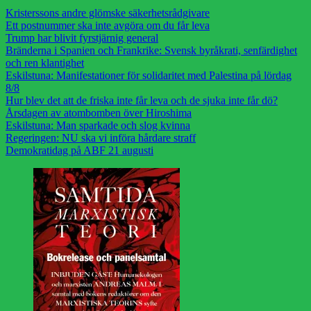
Kristerssons andre glömske säkerhetsrådgivare
Ett postnummer ska inte avgöra om du får leva
Trump har blivit fyrstjärnig general
Bränderna i Spanien och Frankrike: Svensk byråkrati, senfärdighet
och ren klantighet
Eskilstuna: Manifestationer för solidaritet med Palestina på lördag
8/8
Hur blev det att de friska inte får leva och de sjuka inte får dö?
Årsdagen av atombomben över Hiroshima
Eskilstuna: Man sparkade och slog kvinna
Regeringen: NU ska vi införa hårdare straff
Demokratidag på ABF 21 augusti