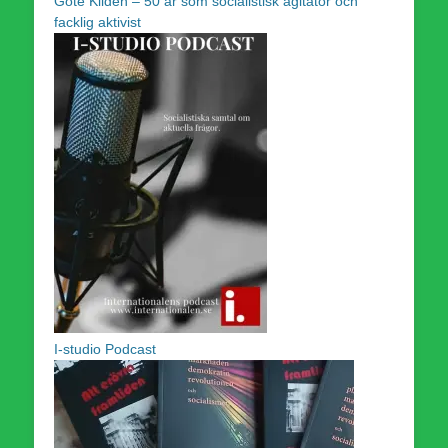
Göte Kildén – 50 år som socialistisk agitator och
facklig aktivist
I-studio Podcast