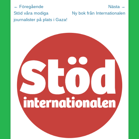
Inläggsnavigering
← Föregående
Nästa →
Föregående
Nästa
Stöd våra modiga
Ny bok från Internationalen
inlägg:
inlägg:
journalister på plats i Gaza!