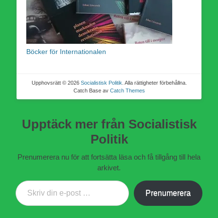
Böcker för Internationalen
Upphovsrätt © 2026
Socialistisk Politik
. Alla rättigheter förbehållna.
Catch Base av
Catch Themes
Upptäck mer från Socialistisk
Politik
Prenumerera nu för att fortsätta läsa och få tillgång till hela
arkivet.
Skriv din e-post …
Prenumerera