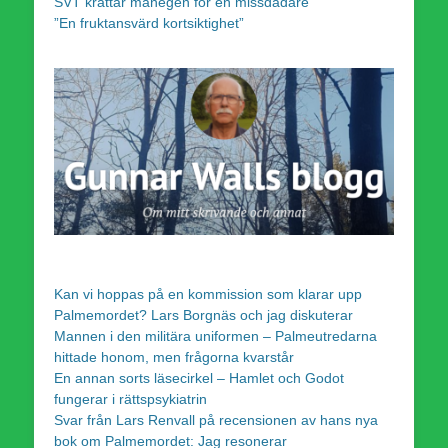
SVT krattar manegen för en missdådare
”En fruktansvärd kortsiktighet”
Kan vi hoppas på en kommission som klarar upp
Palmemordet? Lars Borgnäs och jag diskuterar
Mannen i den militära uniformen – Palmeutredarna
hittade honom, men frågorna kvarstår
En annan sorts läsecirkel – Hamlet och Godot
fungerar i rättspsykiatrin
Svar från Lars Renvall på recensionen av hans nya
bok om Palmemordet: Jag resonerar