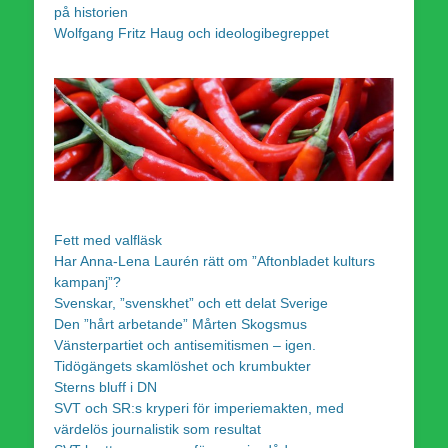
på historien
Wolfgang Fritz Haug och ideologibegreppet
Fett med valfläsk
Har Anna-Lena Laurén rätt om ”Aftonbladet kulturs
kampanj”?
Svenskar, ”svenskhet” och ett delat Sverige
Den ”hårt arbetande” Mårten Skogsmus
Vänsterpartiet och antisemitismen – igen.
Tidögängets skamlöshet och krumbukter
Sterns bluff i DN
SVT och SR:s kryperi för imperiemakten, med
värdelös journalistik som resultat