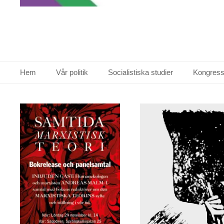
Primär meny
Hoppa
Hem
Vår politik
Socialistiska studier
Kongress
till
innehåll