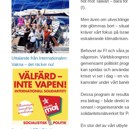
hot mot Taiwan – bara fö
(!).
Men även om utvecklingen s
inte glömmas bort – situat
kräver vårt fokus på Isra
eskalerande klimatkrisen.
Behovet av FI och våra pol
någonsin. Världskongress
Uttalande från Internationalen:
gemensamt politiskt progr
Vakna – det räcker nu!
kan spridas och användas 
kriser vi ser i dag – en 
kamrater under vårt banér
Dessa program är resultat
era bidrag – både direkt 
senast i organiserande sa
solidaritetsnätverket för P
En stor del av vårt utbyt