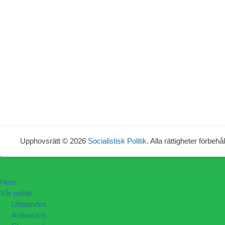
Upphovsrätt © 2026
Socialistisk Politik
. Alla rättigheter förbehål
Hem
Vår politik
Uttalanden
Antirasism