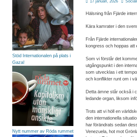
Publicerad
Författar
17 januari, 2026
Sociali
den
Hälsning från Fjärde inter
Kära kamrater i den sven
Från Fjärde internationale
kongress och hoppas att e
Stöd Internationalen på plats i
Som vi förstår det kommer
Gaza!
utgångspunkt i den internat
som utvecklas i ett tempo 
och konflikter runt om i vä
Detta ämne står också i 
ledande organ, liksom inf
Trots att vi höll en världs
den internationella situa
har förändrats sedan dess
Nytt nummer av Röda rummet
Venezuela, hot mot Grönla