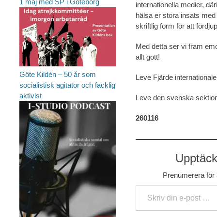
1 maj med SP i Göteborg
internationella medier, dä
hälsa er stora insats med 
skriftlig form för att fördj
Med detta ser vi fram emo
allt gott!
Göte Kildén – 50 år som
Leve Fjärde internationale
socialistisk agitator och facklig
aktivist
Leve den svenska sektio
260116
Upptäck 
Prenumerera för a
Skriv din e-post …