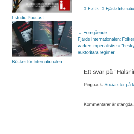
Kategorier
Etiketter
Politik
Fjärde Internati
I-studio Podcast
Inläggsnaviger
← Föregående
Föregående
Fjärde Internationalen: Folk
inlägg:
varken imperialistiska ”besky
auktoritära regimer
Böcker för Internationalen
Ett svar på “Hälsni
Pingback:
Socialister på k
Kommentarer är stängda.