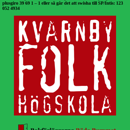
plusgiro 39 69 1 – 1 eller så går det att swisha till SP/Intis: 123
052 4934