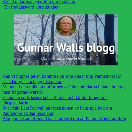
SVT krattar manegen för en missdådare
”En fruktansvärd kortsiktighet”
Kan vi hoppas på en kommission som klarar upp Palmemordet?
Lars Borgnäs och jag diskuterar
Mannen i den militära uniformen – Palmeutredarna hittade honom,
men frågorna kvarstår
En annan sorts läsecirkel – Hamlet och Godot fungerar i
rättspsykiatrin
Svar från Lars Renvall på recensionen av hans nya bok om
Palmemordet: Jag resonerar
Bloggaren Lars Renvall lanserar teori om att Palme sköts framifrån