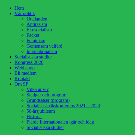
Hoppa
Hem
till
Vår politik
innehåll
Uttalanden
Antirasism
Ekosocialism
Facket
Feminism
Gemensam välfärd
Internationalism
Socialistiska studier
Kongress 2026
Webbshop
Bli medlem
Kontakt
Om SP
Vilka är vi?
Stadgar och program
Grundsatser (program)
Socialistisk rikskonferens 2021 – 2023
50-årsjubileum
Historia
Fjärde Internationalen igår och idag
Socialistiska studier