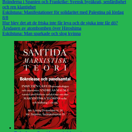
Bränderna i Spanien och Frankrike: Svensk byråkrati, senfärdighet
och ren klantighet
Eskilstuna: Manifestationer för solidaritet med Palestina på lördag
8/8
Hur blev det att de friska inte får leva och de sjuka inte får dö?
Årsdagen av atombomben över Hiroshima
Eskilstuna: Man sparkade och slog kvinna