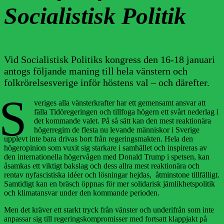
Socialistisk Politik
Vid Socialistisk Politiks kongress den 16-18 januari
antogs följande maning till hela vänstern och
folkrörelsesverige inför höstens val – och därefter.
S
veriges alla vänsterkrafter har ett gemensamt ansvar att
fälla Tidöregeringen och tillfoga högern ett svårt nederlag i
det kommande valet. På så sätt kan den mest reaktionära
högerregim de flesta nu levande människor i Sverige
upplevt inte bara drivas bort från regeringsmakten. Hela den
högeropinion som vuxit sig starkare i samhället och inspireras av
den internationella högervågen med Donald Trump i spetsen, kan
åsamkas ett viktigt bakslag och dess allra mest reaktionära och
rentav nyfascistiska idéer och lösningar hejdas, åtminstone tillfälligt.
Samtidigt kan en bräsch öppnas för mer solidarisk jämlikhetspolitik
och klimatansvar under den kommande perioden.
Men det kräver ett starkt tryck från vänster och underifrån som inte
anpassar sig till regeringskompromisser med fortsatt klappjakt på