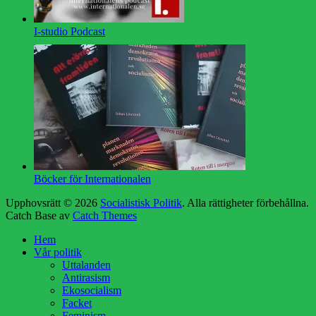
I-studio Podcast
Böcker för Internationalen
Upphovsrätt © 2026
Socialistisk Politik
. Alla rättigheter förbehållna.
Catch Base av
Catch Themes
Rulla
Hem
upp
Vår politik
Uttalanden
Antirasism
Ekosocialism
Facket
Feminism