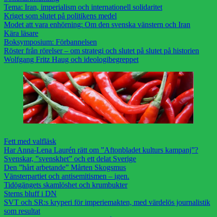
Tema: Iran, imperialism och internationell solidaritet
Kriget som slutet på politikens medel
Modet att vara enhörning: Om den svenska vänstern och Iran
Kära läsare
Boksymposium: Förbannelsen
Röster från rörelser – om strategi och slutet på slutet på historien
Wolfgang Fritz Haug och ideologibegreppet
Fett med valfläsk
Har Anna-Lena Laurén rätt om ”Aftonbladet kulturs kampanj”?
Svenskar, ”svenskhet” och ett delat Sverige
Den ”hårt arbetande” Mårten Skogsmus
Vänsterpartiet och antisemitismen – igen.
Tidögängets skamlöshet och krumbukter
Sterns bluff i DN
SVT och SR:s kryperi för imperiemakten, med värdelös journalistik
som resultat