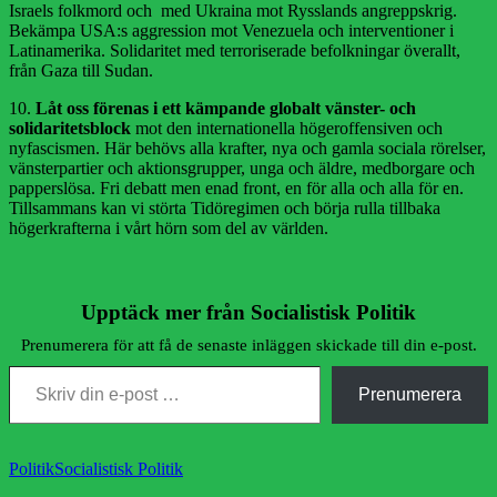
Israels folkmord och med Ukraina mot Rysslands angreppskrig.
Bekämpa USA:s aggression mot Venezuela och interventioner i
Latinamerika. Solidaritet med terroriserade befolkningar överallt,
från Gaza till Sudan.
10.
Låt oss förenas i ett kämpande globalt vänster- och
solidaritetsblock
mot den internationella högeroffensiven och
nyfascismen. Här behövs alla krafter, nya och gamla sociala rörelser,
vänsterpartier och aktionsgrupper, unga och äldre, medborgare och
papperslösa. Fri debatt men enad front, en för alla och alla för en.
Tillsammans kan vi störta Tidöregimen och börja rulla tillbaka
högerkrafterna i vårt hörn som del av världen.
Upptäck mer från Socialistisk Politik
Prenumerera för att få de senaste inläggen skickade till din e-post.
Skriv din e-post …
Prenumerera
Kategorier
Etiketter
Politik
Socialistisk Politik