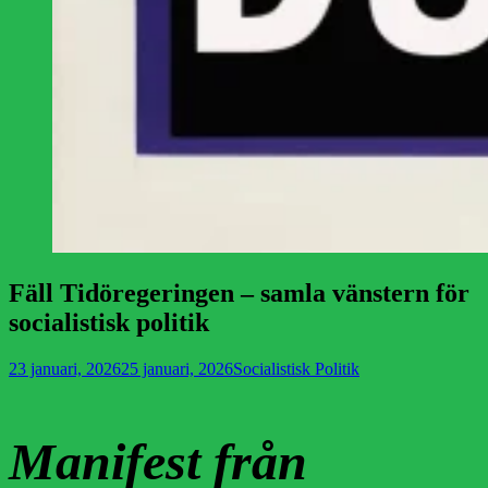
Fäll Tidöregeringen – samla vänstern för
socialistisk politik
Publicerad
Författare
23 januari, 2026
25 januari, 2026
Socialistisk Politik
den
Manifest från