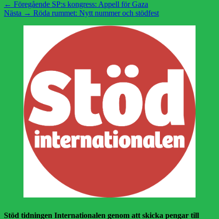
Inläggsnavigering
Föregående
← Föregående
SP:s kongress: Appell för Gaza
Nästa
inlägg:
Nästa →
Röda rummet: Nytt nummer och stödfest
inlägg:
Stöd tidningen Internationalen genom att skicka pengar till