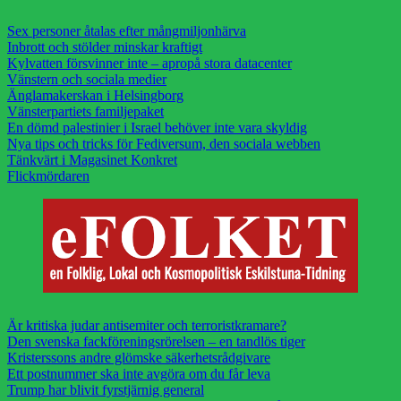
Sex personer åtalas efter mångmiljonhärva
Inbrott och stölder minskar kraftigt
Kylvatten försvinner inte – apropå stora datacenter
Vänstern och sociala medier
Änglamakerskan i Helsingborg
Vänsterpartiets familjepaket
En dömd palestinier i Israel behöver inte vara skyldig
Nya tips och tricks för Fediversum, den sociala webben
Tänkvärt i Magasinet Konkret
Flickmördaren
Är kritiska judar antisemiter och terroristkramare?
Den svenska fackföreningsrörelsen – en tandlös tiger
Kristerssons andre glömske säkerhetsrådgivare
Ett postnummer ska inte avgöra om du får leva
Trump har blivit fyrstjärnig general