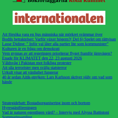
Att försöka vara en ljus människa när mörkret svämmar över
Bodils betraktelser: Varför växer högern?( Del 6) Spelet om rättvisan
Lasse Diding: ” Inför val låter alla partier lite som kommunister”
Kulturen är en fråga om demokrati
Vem gynnas av att regeringen prioriterar flyget framför järnvägen?
Enade för KLIMATET den 22, 23 augusti 2026
Våldsvåg i Pakistan mot folkliga protester
Att sila terrorister men svälja statsterror
Urkult visar att vänlighet fungerar
40 år sedan Aitik-strejken: Lars Karlsson skriver själv om vad som
hände
Strategidebatt: Bostadsorganisering inom och bortom
Hyresgästföreningen
Vad är naturen egentligen värd? – Intervju med Alyssa Battistoni
Sommarinsamling