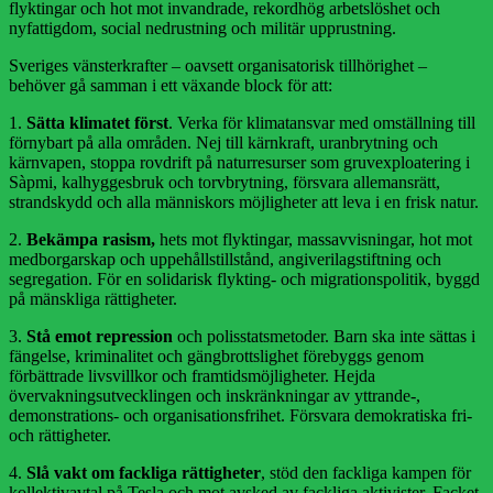
flyktingar och hot mot invandrade, rekordhög arbetslöshet och
nyfattigdom, social nedrustning och militär upprustning.
Sveriges vänsterkrafter – oavsett organisatorisk tillhörighet –
behöver gå samman i ett växande block för att:
1.
Sätta klimatet först
. Verka för klimatansvar med omställning till
förnybart på alla områden. Nej till kärnkraft, uranbrytning och
kärnvapen, stoppa rovdrift på naturresurser som gruvexploatering i
Sàpmi, kalhyggesbruk och torvbrytning, försvara allemansrätt,
strandskydd och alla människors möjligheter att leva i en frisk natur.
2.
Bekämpa rasism,
hets mot flyktingar, massavvisningar, hot mot
medborgarskap och uppehållstillstånd, angiverilagstiftning och
segregation. För en solidarisk flykting- och migrationspolitik, byggd
på mänskliga rättigheter.
3.
Stå emot repression
och polisstatsmetoder. Barn ska inte sättas i
fängelse, kriminalitet och gängbrottslighet förebyggs genom
förbättrade livsvillkor och framtidsmöjligheter. Hejda
övervakningsutvecklingen och inskränkningar av yttrande-,
demonstrations- och organisationsfrihet. Försvara demokratiska fri-
och rättigheter.
4.
Slå vakt om fackliga rättigheter
, stöd den fackliga kampen för
kollektivavtal på Tesla och mot avsked av fackliga aktivister. Facket