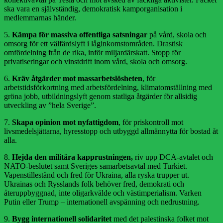
ska vara en självständig, demokratisk kamporganisation i
medlemmarnas händer.
5.
Kämpa för massiva offentliga satsningar
på vård, skola och
omsorg för ett välfärdslyft i låginkomstområden. Drastisk
omfördelning från de rika, inför miljardärskatt. Stopp för
privatiseringar och vinstdrift inom vård, skola och omsorg.
6.
Kräv åtgärder mot massarbetslösheten
, för
arbetstidsförkortning med arbetsfördelning, klimatomställning med
gröna jobb, utbildningslyft genom statliga åtgärder för allsidig
utveckling av ”hela Sverige”.
7.
Skapa opinion mot nyfattigdom
, för priskontroll mot
livsmedelsjättarna, hyresstopp och utbyggd allmännytta för bostad åt
alla.
8.
Hejda den militära kapprustningen,
riv upp DCA-avtalet och
NATO-beslutet samt Sveriges samarbetsavtal med Turkiet.
Vapenstillestånd och fred för Ukraina, alla ryska trupper ut.
Ukrainas och Rysslands folk behöver fred, demokrati och
återuppbyggnad, inte oligarkvälde och västimperialism. Varken
Putin eller Trump – internationell avspänning och nedrustning.
9.
Bygg internationell solidaritet
med det palestinska folket mot