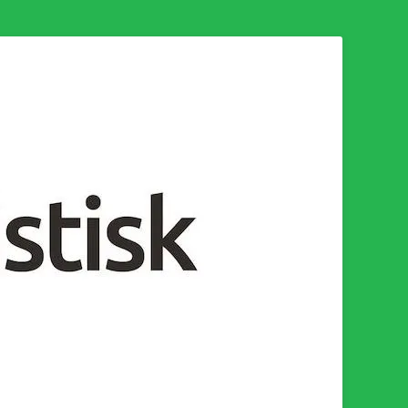
n för en socialistisk framtid!