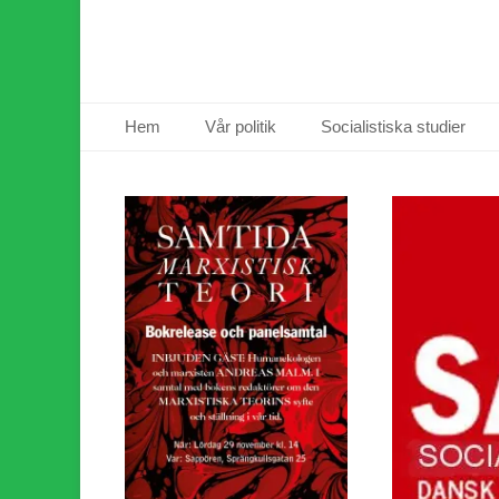
Primär meny
Hoppa
Hem
Vår politik
Socialistiska studier
till
innehåll