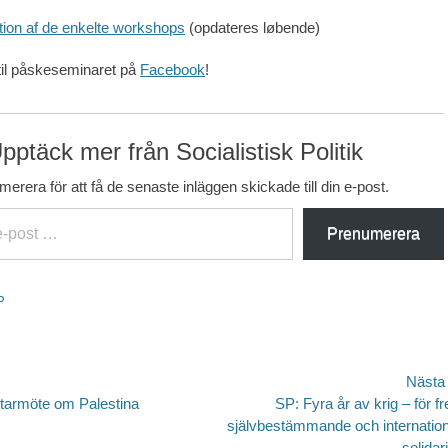
ion af de enkelte workshops
(opdateres løbende)
 til påskeseminaret på
Facebook
!
pptäck mer från Socialistisk Politik
erera för att få de senaste inläggen skickade till din e-post.
Prenumerera
ter
P
avigering
Nästa
Nästa
ttarmöte om Palestina
SP: Fyra år av krig – för fr
inlägg:
självbestämmande och internation
solidari