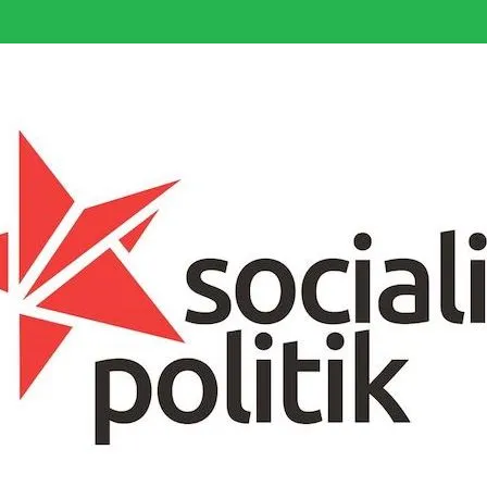
somfattande socialistiska Fjärde Internationalen och en viktig tillgång i kampe
k