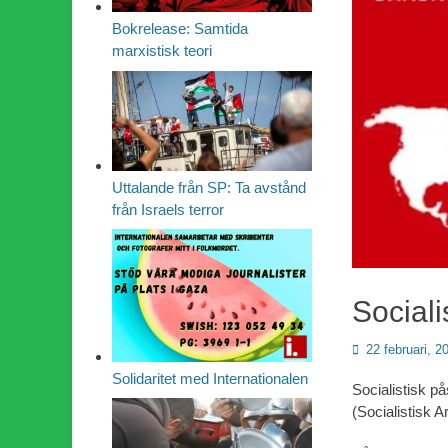
Bokrelease: Samtida
marxistisk teori
Uttalande från SP: Ta avstånd
från Israels terror
Social
Publicerad
22 februari, 2
den
Solidaritet med Internationalen
Socialistisk p
(Socialistisk Ar