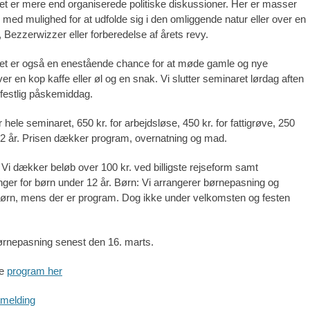
 er mere end organiserede politiske diskussioner. Her er masser
itid med mulighed for at udfolde sig i den omliggende natur eller over en
 Bezzerwizzer eller forberedelse af årets revy.
t er også en enestående chance for at møde gamle og nye
r en kop kaffe eller øl og en snak. Vi slutter seminaret lørdag aften
 festlig påskemiddag.
or hele seminaret, 650 kr. for arbejdsløse, 450 kr. for fattigrøve, 250
-12 år. Prisen dækker program, overnatning og mad.
 Vi dækker beløb over 100 kr. ved billigste rejseform samt
ger for børn under 12 år. Børn: Vi arrangerer børnepasning og
r børn, mens der er program. Dog ikke under velkomsten og festen
 børnepasning senest den 16. marts.
de
program her
ilmelding