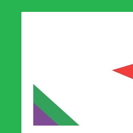
Som medlem i Socialistisk Politik är du medlem i den värld
Socialistisk Politi