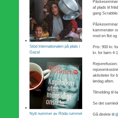
Påskeseminaret
af plads til fr
gang Scrabble,
Påskeseminare
kammerater ove
med en flot og
Stöd Internationalen på plats i
Pris: 900 kr. f
Gaza!
kr. for børn 4
Rejserefusion:
rejseomkostnin
aktiviteter fo
lørdag aften.
Tilmelding til
Se det samle
Nytt nummer av Röda rummet
Gå direkte til
t