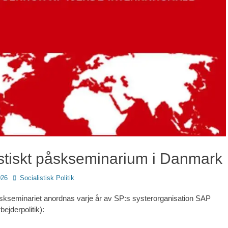
istiskt påskseminarium i Danmark
Författare
026
Socialistisk Politik
åskseminariet anordnas varje år av SP:s systerorganisation SAP
bejderpolitik):