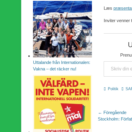
Læs
præsentat
Inviter venner
U
Prenum
Skriv din e-post …
Uttalande från Internationalen:
Vakna – det räcker nu!
Kategorier
Etiket
Politik
SA
Inläggsn
← Föregående
Föregående
Stockholm: Förfa
inlägg: