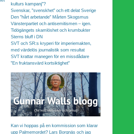
kulturs kampanj”?
Svenskar, ”svenskhet” och ett delat Sverige
Den ”hårt arbetande” Mårten Skogsmus
Vänsterpartiet och antisemitismen – igen.
Tidögängets skamlöshet och krumbukter
Sterns bluff i DN
SVT och SR:s kryperi för imperiemakten,
med värdelös journalistik som resultat
SVT krattar manegen för en missdådare
”En fruktansvärd kortsiktighet”
Kan vi hoppas på en kommission som klarar
upp Palmemordet? Lars Borgnäs och jag