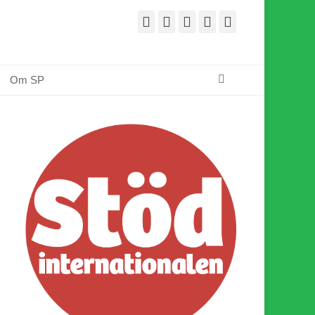
Facebook
E-
Webbflöde
Instagram
Webbplats
post
Sök
Om SP