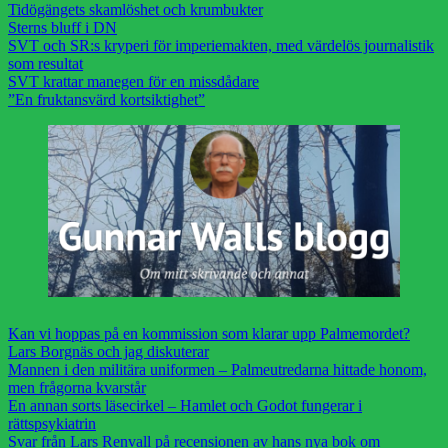
Tidögängets skamlöshet och krumbukter
Sterns bluff i DN
SVT och SR:s kryperi för imperiemakten, med värdelös journalistik
som resultat
SVT krattar manegen för en missdådare
”En fruktansvärd kortsiktighet”
Kan vi hoppas på en kommission som klarar upp Palmemordet?
Lars Borgnäs och jag diskuterar
Mannen i den militära uniformen – Palmeutredarna hittade honom,
men frågorna kvarstår
En annan sorts läsecirkel – Hamlet och Godot fungerar i
rättspsykiatrin
Svar från Lars Renvall på recensionen av hans nya bok om