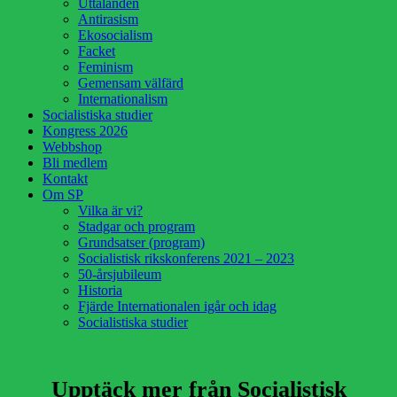
Uttalanden
Antirasism
Ekosocialism
Facket
Feminism
Gemensam välfärd
Internationalism
Socialistiska studier
Kongress 2026
Webbshop
Bli medlem
Kontakt
Om SP
Vilka är vi?
Stadgar och program
Grundsatser (program)
Socialistisk rikskonferens 2021 – 2023
50-årsjubileum
Historia
Fjärde Internationalen igår och idag
Socialistiska studier
Upptäck mer från Socialistisk