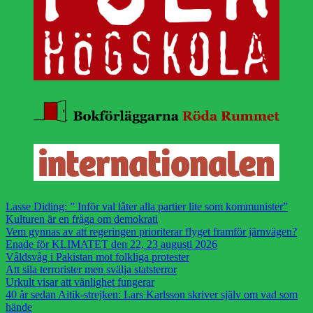
Lasse Diding: ” Inför val låter alla partier lite som kommunister”
Kulturen är en fråga om demokrati
Vem gynnas av att regeringen prioriterar flyget framför järnvägen?
Enade för KLIMATET den 22, 23 augusti 2026
Våldsvåg i Pakistan mot folkliga protester
Att sila terrorister men svälja statsterror
Urkult visar att vänlighet fungerar
40 år sedan Aitik-strejken: Lars Karlsson skriver själv om vad som
hände