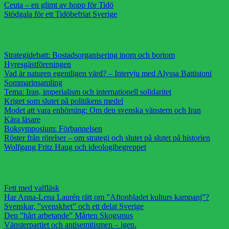
Ceuta – en glimt av hopp för Tidö
Stödgala för ett Tidöbefriat Sverige
Strategidebatt: Bostadsorganisering inom och bortom
Hyresgästföreningen
Vad är naturen egentligen värd? – Intervju med Alyssa Battistoni
Sommarinsamling
Tema: Iran, imperialism och internationell solidaritet
Kriget som slutet på politikens medel
Modet att vara enhörning: Om den svenska vänstern och Iran
Kära läsare
Boksymposium: Förbannelsen
Röster från rörelser – om strategi och slutet på slutet på historien
Wolfgang Fritz Haug och ideologibegreppet
Fett med valfläsk
Har Anna-Lena Laurén rätt om ”Aftonbladet kulturs kampanj”?
Svenskar, ”svenskhet” och ett delat Sverige
Den ”hårt arbetande” Mårten Skogsmus
Vänsterpartiet och antisemitismen – igen.