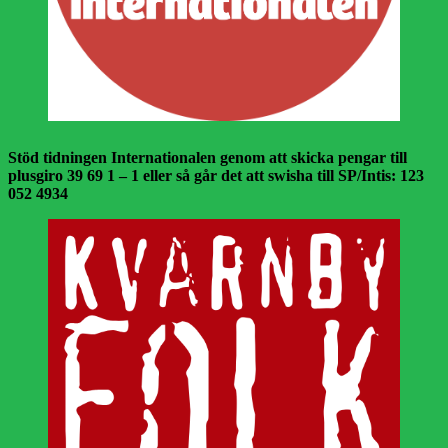
Stöd tidningen Internationalen genom att skicka pengar till
plusgiro 39 69 1 – 1 eller så går det att swisha till SP/Intis: 123
052 4934