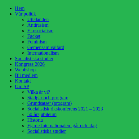
Hoppa
Hem
till
Vår politik
innehåll
Uttalanden
Antirasism
Ekosocialism
Facket
Feminism
Gemensam välfärd
Internationalism
Socialistiska studier
Kongress 2026
Webbshop
Bli medlem
Kontakt
Om SP
Vilka är vi?
Stadgar och program
Grundsatser (program)
Socialistisk rikskonferens 2021 – 2023
50-årsjubileum
Historia
Fjärde Internationalen igår och idag
Socialistiska studier