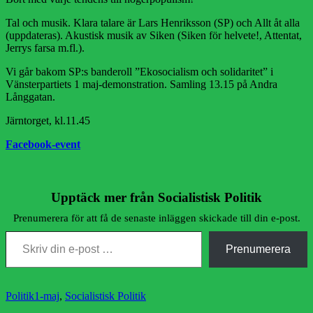
Tal och musik. Klara talare är Lars Henriksson (SP) och Allt åt alla
(uppdateras). Akustisk musik av Siken (Siken för helvete!, Attentat,
Jerrys farsa m.fl.).
Vi går bakom SP:s banderoll ”Ekosocialism och solidaritet” i
Vänsterpartiets 1 maj-demonstration. Samling 13.15 på Andra
Långgatan.
Järntorget, kl.11.45
Facebook-event
Upptäck mer från Socialistisk Politik
Prenumerera för att få de senaste inläggen skickade till din e-post.
Skriv din e-post …
Prenumerera
Kategorier
Etiketter
Politik
1-maj
,
Socialistisk Politik