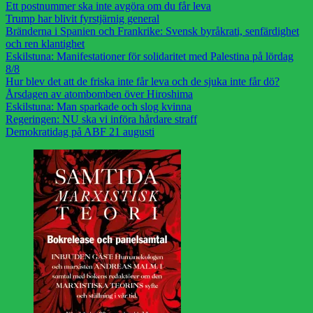
Ett postnummer ska inte avgöra om du får leva
Trump har blivit fyrstjärnig general
Bränderna i Spanien och Frankrike: Svensk byråkrati, senfärdighet
och ren klantighet
Eskilstuna: Manifestationer för solidaritet med Palestina på lördag
8/8
Hur blev det att de friska inte får leva och de sjuka inte får dö?
Årsdagen av atombomben över Hiroshima
Eskilstuna: Man sparkade och slog kvinna
Regeringen: NU ska vi införa hårdare straff
Demokratidag på ABF 21 augusti