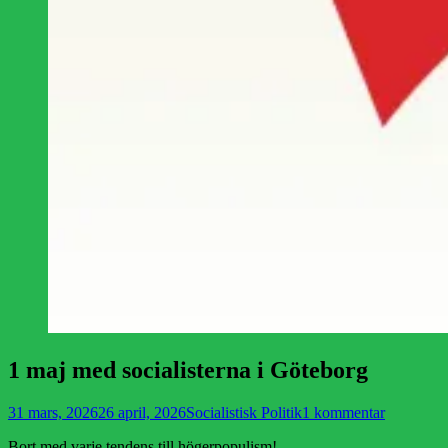
1 maj med socialisterna i Göteborg
Publicerad
Författare
31 mars, 2026
26 april, 2026
Socialistisk Politik
1 kommentar
den
Bort med varje tendens till högerpopulism!