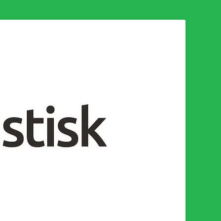
n för en socialistisk framtid!