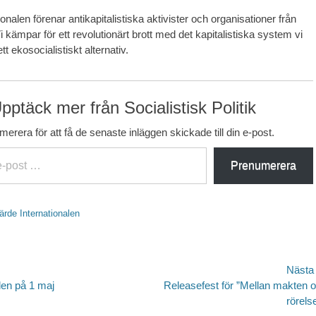
ionalen förenar antikapitalistiska aktivister och organisationer från
i kämpar för ett revolutionärt brott med det kapitalistiska system vi
ett ekosocialistiskt alternativ.
pptäck mer från Socialistisk Politik
erera för att få de senaste inläggen skickade till din e-post.
Prenumerera
tter
ärde Internationalen
avigering
Nästa
Nästa
len på 1 maj
Releasefest för ”Mellan makten 
inlägg:
rörels