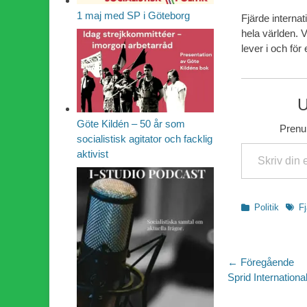
1 maj med SP i Göteborg
Fjärde internat
hela världen. V
lever i och för 
U
Göte Kildén – 50 år som
Prenum
socialistisk agitator och facklig
Skriv din e-post …
aktivist
Kategorier
Etike
Politik
Fj
Inläggsn
← Föregående
Föregående
Sprid Internationa
inlägg: