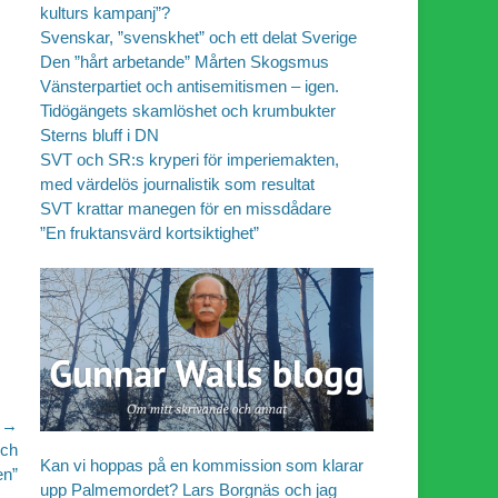
kulturs kampanj”?
Svenskar, ”svenskhet” och ett delat Sverige
Den ”hårt arbetande” Mårten Skogsmus
Vänsterpartiet och antisemitismen – igen.
Tidögängets skamlöshet och krumbukter
Sterns bluff i DN
SVT och SR:s kryperi för imperiemakten,
med värdelös journalistik som resultat
SVT krattar manegen för en missdådare
”En fruktansvärd kortsiktighet”
 →
och
Kan vi hoppas på en kommission som klarar
en”
upp Palmemordet? Lars Borgnäs och jag