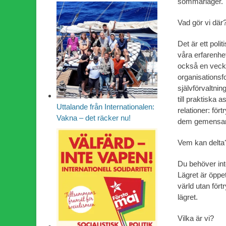
sommarläger.
Vad gör vi där
Det är ett pol
våra erfarenhet
också en vecka
organisationsf
självförvaltnin
till praktiska 
Uttalande från Internationalen:
relationer: för
Vakna – det räcker nu!
dem gemensa
Vem kan delta
Du behöver inte
Lägret är öppe
värld utan för
lägret.
Vilka är vi?