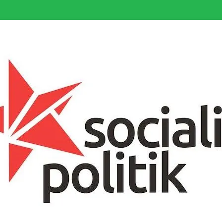
somfattande socialistiska Fjärde Internationalen och en viktig tillgång i kampe
k