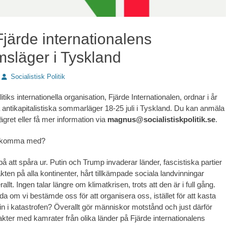
järde internationalens
släger i Tyskland
Författare
Socialistisk Politik
litiks internationella organisation, Fjärde Internationalen, ordnar i år
lla antikapitalistiska sommarläger 18-25 juli i Tyskland. Du kan anmäla
lägret eller få mer information via
magnus@socialistiskpolitik.se
.
ag komma med?
på att spåra ur. Putin och Trump invaderar länder, fascistiska partier
ten på alla kontinenter, hårt tillkämpade sociala landvinningar
allt. Ingen talar längre om klimatkrisen, trots att den är i full gång.
a om vi bestämde oss för att organisera oss, istället för att kasta
in i katastrofen? Överallt gör människor motstånd och just därför
akter med kamrater från olika länder på Fjärde internationalens