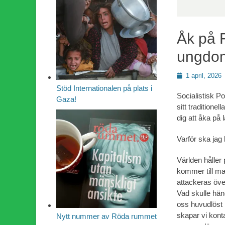
Åk på F
ungdom
Publicerad
1 april, 2026
den
Stöd Internationalen på plats i
Socialistisk Po
Gaza!
sitt traditione
dig att åka på 
Varför ska j
Världen håller 
kommer till mak
attackeras över
Vad skulle händ
oss huvudlöst 
skapar vi kont
Nytt nummer av Röda rummet