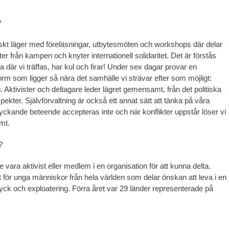
?
itiskt läger med föreläsningar, utbytesmöten och workshops där delar
er från kampen och knyter internationell solidaritet. Det är förstås
 där vi träffas, har kul och firar! Under sex dagar provar en
orm som ligger så nära det samhälle vi strävar efter som möjligt:
g. Aktivister och deltagare leder lägret gemensamt, från det politiska
aspekter. Självförvaltning är också ett annat sätt att tänka på våra
tryckande beteende accepteras inte och när konflikter uppstår löser vi
mt.
?
 vara aktivist eller medlem i en organisation för att kunna delta.
t för unga människor från hela världen som delar önskan att leva i en
tryck och exploatering. Förra året var 29 länder representerade på