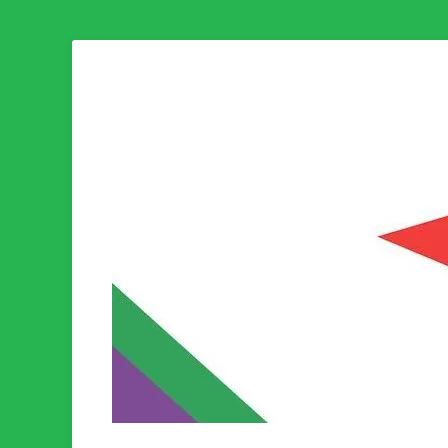
Som medlem i Socialistisk Politik är du medlem i den värld
Socialistisk Politi