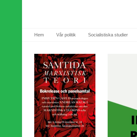
Primär meny
Hoppa
Hem
Vår politik
Socialistiska studier
till
innehåll