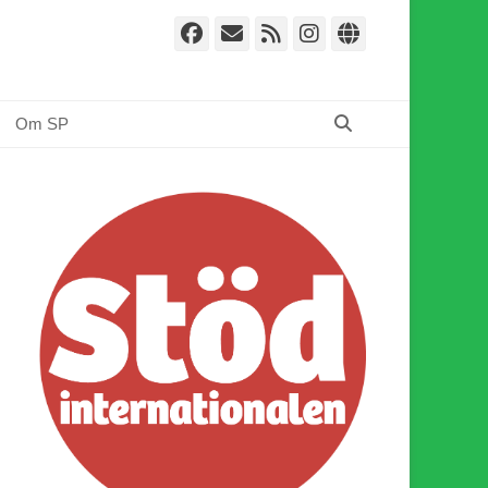
Facebook
E-
Webbflöde
Instagram
Webbplat
post
Sök
Om SP