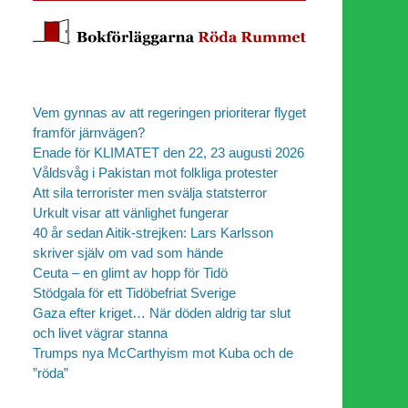
Vem gynnas av att regeringen prioriterar flyget
framför järnvägen?
Enade för KLIMATET den 22, 23 augusti 2026
Våldsvåg i Pakistan mot folkliga protester
Att sila terrorister men svälja statsterror
Urkult visar att vänlighet fungerar
40 år sedan Aitik-strejken: Lars Karlsson
skriver själv om vad som hände
Ceuta – en glimt av hopp för Tidö
Stödgala för ett Tidöbefriat Sverige
Gaza efter kriget… När döden aldrig tar slut
och livet vägrar stanna
Trumps nya McCarthyism mot Kuba och de
”röda”