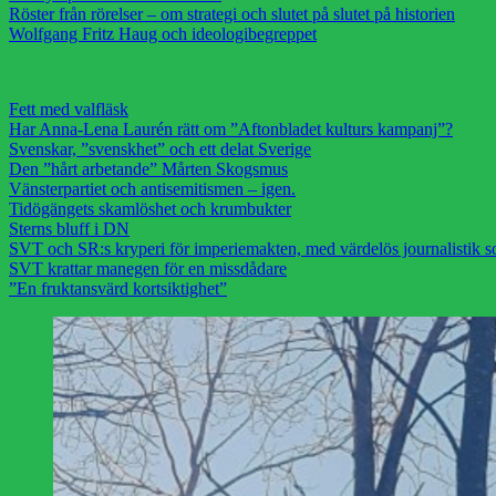
Röster från rörelser – om strategi och slutet på slutet på historien
Wolfgang Fritz Haug och ideologibegreppet
Fett med valfläsk
Har Anna-Lena Laurén rätt om ”Aftonbladet kulturs kampanj”?
Svenskar, ”svenskhet” och ett delat Sverige
Den ”hårt arbetande” Mårten Skogsmus
Vänsterpartiet och antisemitismen – igen.
Tidögängets skamlöshet och krumbukter
Sterns bluff i DN
SVT och SR:s kryperi för imperiemakten, med värdelös journalistik s
SVT krattar manegen för en missdådare
”En fruktansvärd kortsiktighet”