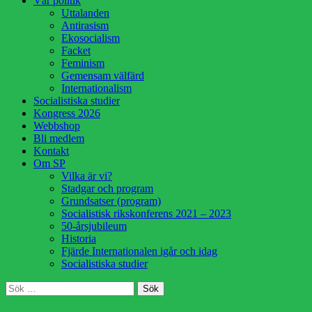
Vår politik
innehåll
Uttalanden
Antirasism
Ekosocialism
Facket
Feminism
Gemensam välfärd
Internationalism
Socialistiska studier
Kongress 2026
Webbshop
Bli medlem
Kontakt
Om SP
Vilka är vi?
Stadgar och program
Grundsatser (program)
Socialistisk rikskonferens 2021 – 2023
50-årsjubileum
Historia
Fjärde Internationalen igår och idag
Socialistiska studier
Sök
Sök
efter: