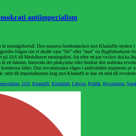
emokrati antiimperialism
en är motsägelsefull. Den massiva bombattacken mot Khadaffis styrkor i 
 gjordes frågan om vi skulle vara ”för” eller ”mot” en flygförbudszon öve
 på JAS till Medelhavet meningslöst. Att efter ett par veckor skicka åt
r ett faktum, huruvida det påskyndar eller hindrar den arabiska revolutio
omberna faller. Den revolutionära vågen i arabvärlden inspireras av upp
k: stöd till imperialismens krig mot Khadaffi är inte ett stöd till revo
mperialism
,
JAS
,
Khadaffi
,
Khaddafi
,
Libyen
,
Politik
,
Revolution
,
Samh