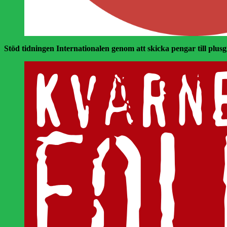
Stöd tidningen Internationalen genom att skicka pengar till plusgir