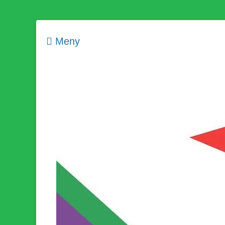
Meny
Som medlem i Socialistisk Politik är du medlem i den värld
Socialistisk Politi