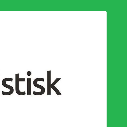
n för en socialistisk framtid!