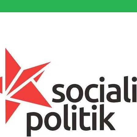
somfattande socialistiska Fjärde Internationalen och en viktig tillgång i kampe
k