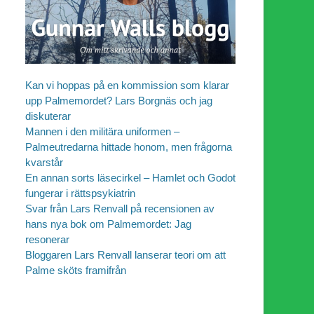
Kan vi hoppas på en kommission som klarar
upp Palmemordet? Lars Borgnäs och jag
diskuterar
Mannen i den militära uniformen –
Palmeutredarna hittade honom, men frågorna
kvarstår
En annan sorts läsecirkel – Hamlet och Godot
fungerar i rättspsykiatrin
Svar från Lars Renvall på recensionen av
hans nya bok om Palmemordet: Jag
resonerar
Bloggaren Lars Renvall lanserar teori om att
Palme sköts framifrån