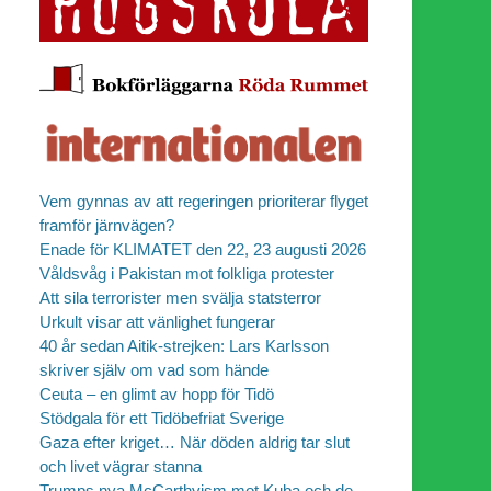
Vem gynnas av att regeringen prioriterar flyget
framför järnvägen?
Enade för KLIMATET den 22, 23 augusti 2026
Våldsvåg i Pakistan mot folkliga protester
Att sila terrorister men svälja statsterror
Urkult visar att vänlighet fungerar
40 år sedan Aitik-strejken: Lars Karlsson
skriver själv om vad som hände
Ceuta – en glimt av hopp för Tidö
Stödgala för ett Tidöbefriat Sverige
Gaza efter kriget… När döden aldrig tar slut
och livet vägrar stanna
Trumps nya McCarthyism mot Kuba och de