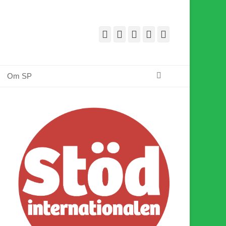
Facebook
E-
Webbflöde
Instagram
Webbplats
post
Sök
Om SP