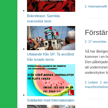
Kategorier
Internationellt
Bokrelease: Samtida
marxistisk teori
Förstär
Publicerad
17 november,
den
Så har återig
Uttalande från SP: Ta avstånd
kommer i en he
från Israels terror
Den påbörjade
att underminera 
understryker 
Kategorier
Etiket
Ledare
anr
massförstörelse
Solidaritet med Internationalen