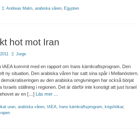
Etiketter
Andreas Malm
,
arabiska våren
,
Egypten
kt hot mot Iran
Författare
 2011
Jorge
en IAEA kommit med en rapport om Irans kärnkraftsprogram. Den
lt ny situation. Den arabiska våren har satt sina spår i Mellanöstern.
 demokratiseringen av den arabiska omgivningen har också börjat
Israels ställning i regionen. Det är därför inte konstigt att just Israel
behovet av en […]
Läs mer …
ter
ikat uran
,
arabiska våren
,
IAEA
,
Irans kärnkraftsprogram
,
krigshökar
,
vapen