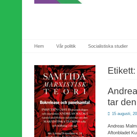
Primär meny
Hoppa
Hem
Vår politik
Socialistiska studier
till
innehåll
Etikett
Andreas
tar den
Publicerad
15 augusti, 2
den
Andreas Malm 
Aftonbladet Ku