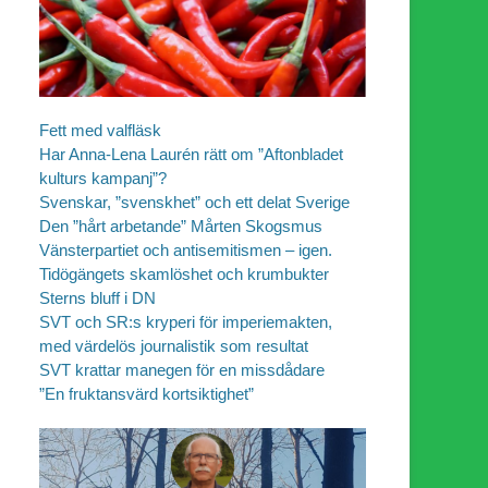
Fett med valfläsk
Har Anna-Lena Laurén rätt om ”Aftonbladet
kulturs kampanj”?
Svenskar, ”svenskhet” och ett delat Sverige
Den ”hårt arbetande” Mårten Skogsmus
Vänsterpartiet och antisemitismen – igen.
Tidögängets skamlöshet och krumbukter
Sterns bluff i DN
SVT och SR:s kryperi för imperiemakten,
med värdelös journalistik som resultat
SVT krattar manegen för en missdådare
”En fruktansvärd kortsiktighet”