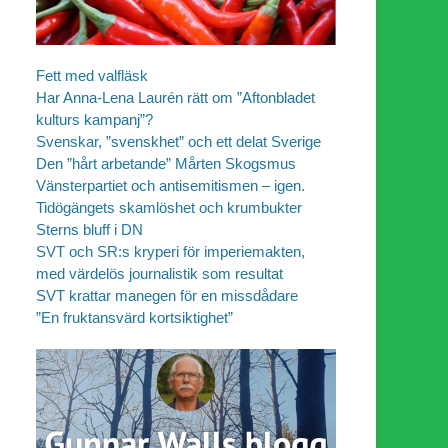
Fett med valfläsk
Har Anna-Lena Laurén rätt om ”Aftonbladet
kulturs kampanj”?
Svenskar, ”svenskhet” och ett delat Sverige
Den ”hårt arbetande” Mårten Skogsmus
Vänsterpartiet och antisemitismen – igen.
Tidögängets skamlöshet och krumbukter
Sterns bluff i DN
SVT och SR:s kryperi för imperiemakten,
med värdelös journalistik som resultat
SVT krattar manegen för en missdådare
”En fruktansvärd kortsiktighet”