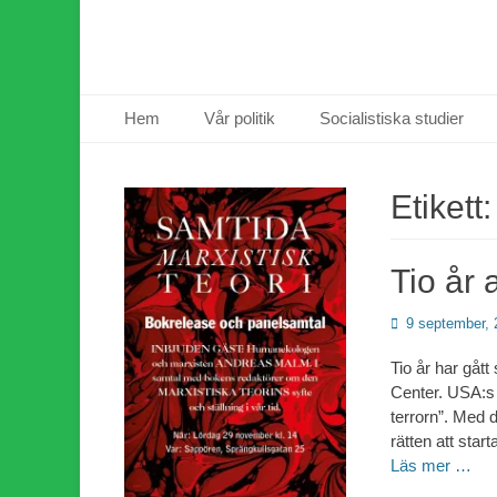
Primär meny
Hoppa
Hem
Vår politik
Socialistiska studier
till
innehåll
Etikett
Tio år 
Publicerad
9 september, 
den
Tio år har gåt
Center. USA:s 
terrorn”. Med 
rätten att star
Läs mer …