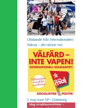
Uttalande från Internationalen:
Vakna – det räcker nu!
1 maj med SP i Göteborg