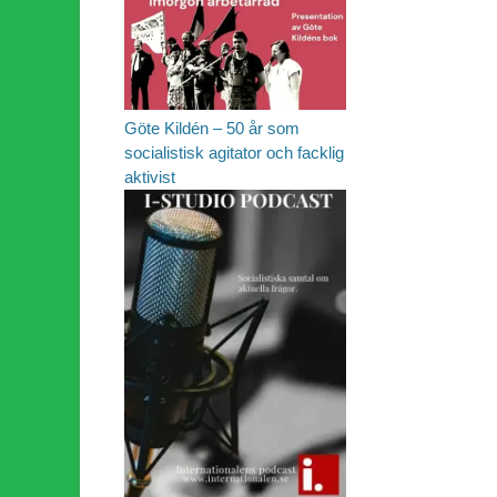
Göte Kildén – 50 år som
socialistisk agitator och facklig
aktivist