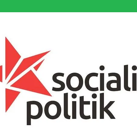
somfattande socialistiska Fjärde Internationalen och en viktig tillgång i kampe
k