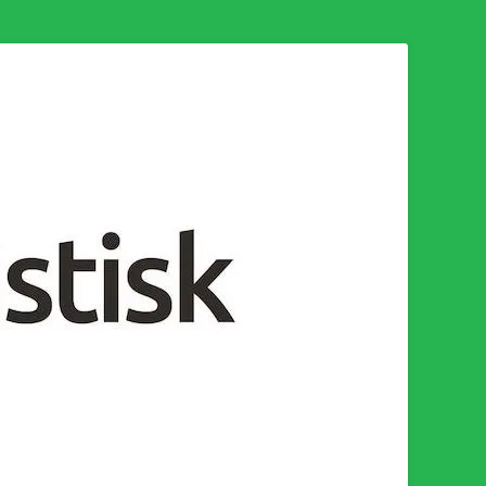
n för en socialistisk framtid!