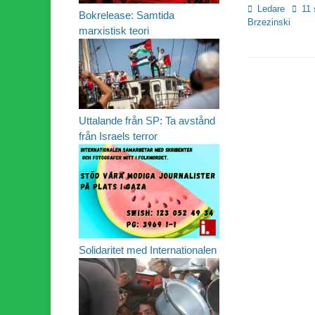
Kategorier
Etiket
Ledare
11
Bokrelease: Samtida
Brzezinski
marxistisk teori
Uttalande från SP: Ta avstånd
från Israels terror
Solidaritet med Internationalen