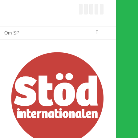
Facebook
E-
Webbflöde
Instagram
Webbplats
post
Sök
Om SP