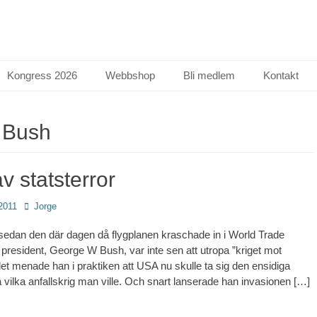
Kongress 2026
Webbshop
Bli medlem
Kontakt
:
Bush
av statsterror
Författare
2011
Jorge
t sedan den där dagen då flygplanen kraschade in i World Trade
president, George W Bush, var inte sen att utropa ”kriget mot
det menade han i praktiken att USA nu skulle ta sig den ensidiga
ta vilka anfallskrig man ville. Och snart lanserade han invasionen […]