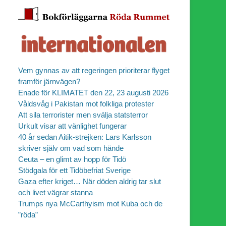
Vem gynnas av att regeringen prioriterar flyget
framför järnvägen?
Enade för KLIMATET den 22, 23 augusti 2026
Våldsvåg i Pakistan mot folkliga protester
Att sila terrorister men svälja statsterror
Urkult visar att vänlighet fungerar
40 år sedan Aitik-strejken: Lars Karlsson
skriver själv om vad som hände
Ceuta – en glimt av hopp för Tidö
Stödgala för ett Tidöbefriat Sverige
Gaza efter kriget… När döden aldrig tar slut
och livet vägrar stanna
Trumps nya McCarthyism mot Kuba och de
”röda”