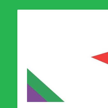
Som medlem i Socialistisk Politik är du medlem i den värld
Socialistisk Politi