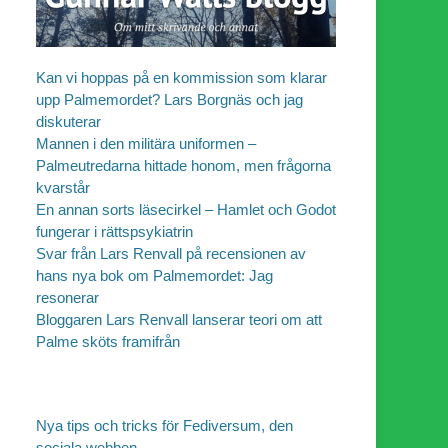
Kan vi hoppas på en kommission som klarar
upp Palmemordet? Lars Borgnäs och jag
diskuterar
Mannen i den militära uniformen –
Palmeutredarna hittade honom, men frågorna
kvarstår
En annan sorts läsecirkel – Hamlet och Godot
fungerar i rättspsykiatrin
Svar från Lars Renvall på recensionen av
hans nya bok om Palmemordet: Jag
resonerar
Bloggaren Lars Renvall lanserar teori om att
Palme sköts framifrån
Nya tips och tricks för Fediversum, den
sociala webben