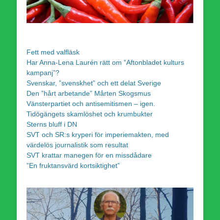
Fett med valfläsk
Har Anna-Lena Laurén rätt om ”Aftonbladet kulturs
kampanj”?
Svenskar, ”svenskhet” och ett delat Sverige
Den ”hårt arbetande” Mårten Skogsmus
Vänsterpartiet och antisemitismen – igen.
Tidögängets skamlöshet och krumbukter
Sterns bluff i DN
SVT och SR:s kryperi för imperiemakten, med
värdelös journalistik som resultat
SVT krattar manegen för en missdådare
”En fruktansvärd kortsiktighet”