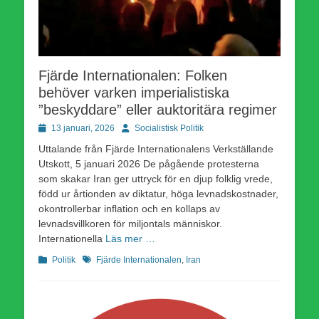
Fjärde Internationalen: Folken
behöver varken imperialistiska
”beskyddare” eller auktoritära regimer
Publicerad
Författare
13 januari, 2026
Socialistisk Politik
den
Uttalande från Fjärde Internationalens Verkställande
Utskott, 5 januari 2026 De pågående protesterna
som skakar Iran ger uttryck för en djup folklig vrede,
född ur årtionden av diktatur, höga levnadskostnader,
okontrollerbar inflation och en kollaps av
levnadsvillkoren för miljontals människor.
Internationella
Läs mer …
Kategorier
Etiketter
Politik
Fjärde Internationalen
,
Iran