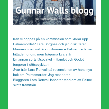
Kan vi hoppas på en kommission som klarar upp
Palmemordet? Lars Borgnäs och jag diskuterar
Mannen i den militära uniformen – Palmeutredarna
hittade honom, men frågorna kvarstår
En annan sorts läsecirkel – Hamlet och Godot
fungerar i rättspsykiatrin
Svar från Lars Renvall på recensionen av hans nya
bok om Palmemordet: Jag resonerar
Bloggaren Lars Renvall lanserar teori om att Palme
sköts framifrån