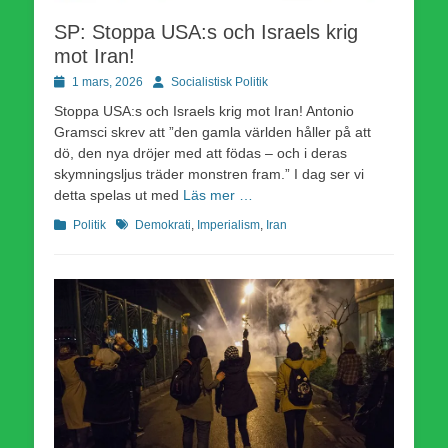
SP: Stoppa USA:s och Israels krig
mot Iran!
Publicerad
Författare
1 mars, 2026
Socialistisk Politik
den
Stoppa USA:s och Israels krig mot Iran! Antonio
Gramsci skrev att ”den gamla världen håller på att
dö, den nya dröjer med att födas – och i deras
skymningsljus träder monstren fram.” I dag ser vi
detta spelas ut med
Läs mer …
Kategorier
Etiketter
Politik
Demokrati
,
Imperialism
,
Iran