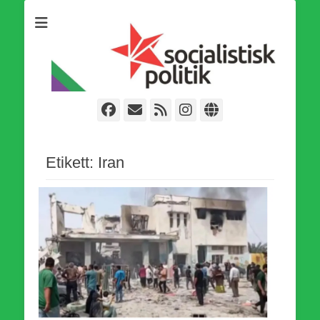
Som medlem i Socialistisk Politik är du medlem i den
Socialistisk Politik
världsomfattande socialistiska Fjärde Internationalen och en viktig
tillgång i kampen för en socialistisk framtid!
Facebook
E-
Webbflöde
Instagram
Webbplats
post
Etikett:
Iran