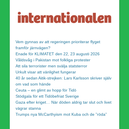
Vem gynnas av att regeringen prioriterar flyget
framför järnvägen?
Enade för KLIMATET den 22, 23 augusti 2026
Våldsvåg i Pakistan mot folkliga protester
Att sila terrorister men svälja statsterror
Urkult visar att vänlighet fungerar
40 år sedan Aitik-strejken: Lars Karlsson skriver själv
om vad som hände
Ceuta – en glimt av hopp för Tidö
Stödgala för ett Tidöbefriat Sverige
Gaza efter kriget… När döden aldrig tar slut och livet
vägrar stanna
Trumps nya McCarthyism mot Kuba och de ”röda”