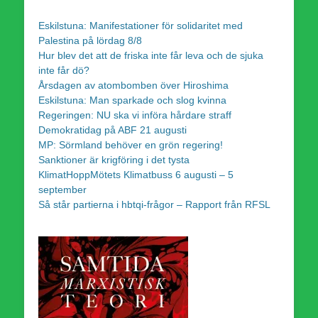
Eskilstuna: Manifestationer för solidaritet med
Palestina på lördag 8/8
Hur blev det att de friska inte får leva och de sjuka
inte får dö?
Årsdagen av atombomben över Hiroshima
Eskilstuna: Man sparkade och slog kvinna
Regeringen: NU ska vi införa hårdare straff
Demokratidag på ABF 21 augusti
MP: Sörmland behöver en grön regering!
Sanktioner är krigföring i det tysta
KlimatHoppMötets Klimatbuss 6 augusti – 5
september
Så står partierna i hbtqi-frågor – Rapport från RFSL