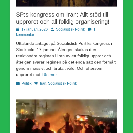
SP:s kongress om Iran: Allt stöd till
upproret och all folklig organisering!
Publicerad
Författare
17 januari, 2026
Socialistisk Politik
1
den
kommentar
Uttalande antaget på Socialistisk Politiks kongress i
Stockholm 17 januari: Återigen skakas den
reaktionära regimen i Iran av ett folkligt uppror och
återigen svarar regimen på det enda sätt den förmår:
genom massivt och brutalt våld. Och eftersom
upproret mot
Läs mer …
Kategorier
Etiketter
Politik
Iran
,
Socialistisk Politik