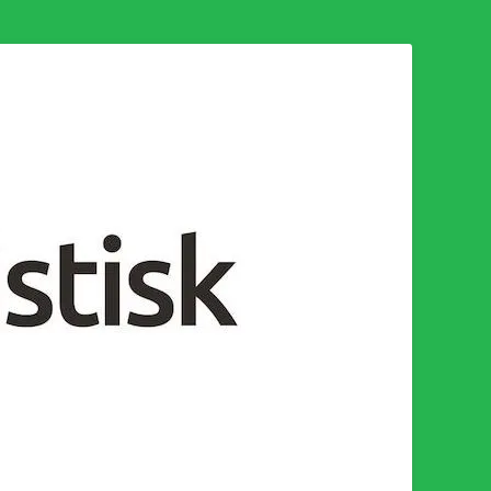
n för en socialistisk framtid!