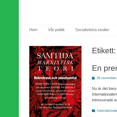
Primär meny
Hoppa
Hem
Vår politik
Socialistiska studier
till
innehåll
Etikett
En pre
Publicerad
26 november,
den
Nu är det bara 
Internationalen
intresserade a
Kategorier
International