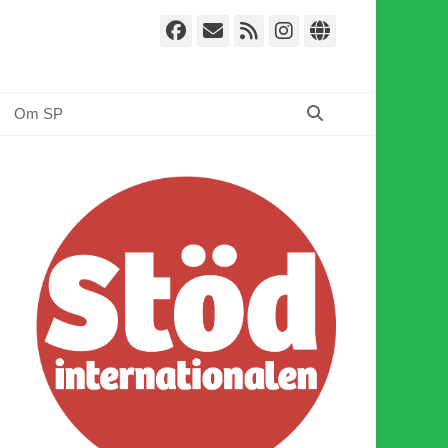
Facebook
E-
Webbflöde
Instagram
Webbplat
post
Sök
Om SP