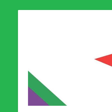
Som medlem i Socialistisk Politik är du medlem i den värld
Socialistisk Politi