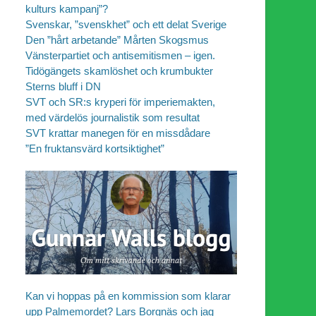
kulturs kampanj”?
Svenskar, ”svenskhet” och ett delat Sverige
Den ”hårt arbetande” Mårten Skogsmus
Vänsterpartiet och antisemitismen – igen.
Tidögängets skamlöshet och krumbukter
Sterns bluff i DN
SVT och SR:s kryperi för imperiemakten,
med värdelös journalistik som resultat
SVT krattar manegen för en missdådare
”En fruktansvärd kortsiktighet”
Kan vi hoppas på en kommission som klarar
upp Palmemordet? Lars Borgnäs och jag