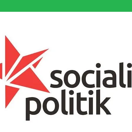
somfattande socialistiska Fjärde Internationalen och en viktig tillgång i kampe
k