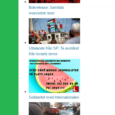
Bokrelease: Samtida
marxistisk teori
Uttalande från SP: Ta avstånd
från Israels terror
Solidaritet med Internationalen