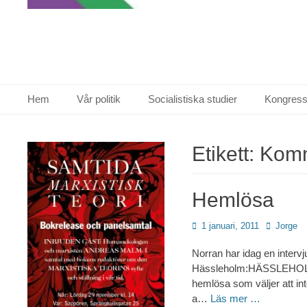
Primär meny
Hoppa
Hem
Vår politik
Socialistiska studier
Kongress
till
innehåll
Etikett:
Komm
Hemlösa
Publicerad
Författare
1 januari, 2011
Jorge
den
Norran har idag en interv
Hässleholm:HÄSSLEHOLM. Tr
hemlösa som väljer att int
a…
Läs mer …